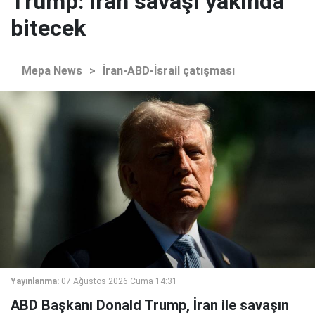
Trump: İran savaşı yakında
bitecek
Mepa News
>
İran-ABD-İsrail çatışması
Yayınlanma:
07 Ağustos 2026 Cuma 14:31
ABD Başkanı Donald Trump, İran ile savaşın