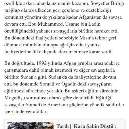
özellikle askeri alanda uzmanlık kazandı. Sovyetler Birliği
mağlup olarak ülkeden geri çekilene ve desteklediği
komünist yönetim de yıkılana kadar Afganistan'da savaşa
devam etti. Ebu Muhammed, Usame bin Ladin
öncülüğündeki yabancı savaşçılarla birlikte hareket etti.
Bu dönemdeki faaliyetleri sebebiyle Mısır'a tekrar geri
dönmesi mümkün olmayacağı için cihat yanlısı
faaliyetlerine ülke dışında devam etmeye karar verdi.
Bu doğrultuda, 1992 yılında Afgan gruplar arasındaki iç
çatışmalara dahil olmak istemedi ve diğer savaşçılarla
birlikte Sudan'a gitti. Sudan'da da faaliyetlerine devam
etti, bu dönemde Somali ve Ogadin'deki savaşçıların
eğitilmesi sürecinde yer aldı. Bu askeri eğitim sürecinin
Mogadişu sorumlusu olarak görevlendirildi. Eğittiği
savaşçılar Somali'de Amerikan güçlerine yönelik saldırılar
içerisinde yer aldılar.
Tarih | 'Kara Şahin Düştü':