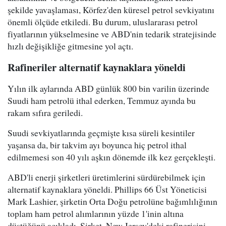
şekilde yavaşlaması, Körfez'den küresel petrol sevkiyatını
önemli ölçüde etkiledi. Bu durum, uluslararası petrol
fiyatlarının yükselmesine ve ABD'nin tedarik stratejisinde
hızlı değişikliğe gitmesine yol açtı.
Rafineriler alternatif kaynaklara yöneldi
Yılın ilk aylarında ABD günlük 800 bin varilin üzerinde
Suudi ham petrolü ithal ederken, Temmuz ayında bu
rakam sıfıra geriledi.
Suudi sevkiyatlarında geçmişte kısa süreli kesintiler
yaşansa da, bir takvim ayı boyunca hiç petrol ithal
edilmemesi son 40 yılı aşkın dönemde ilk kez gerçekleşti.
ABD'li enerji şirketleri üretimlerini sürdürebilmek için
alternatif kaynaklara yöneldi. Phillips 66 Üst Yöneticisi
Mark Lashier, şirketin Orta Doğu petrolüne bağımlılığının
toplam ham petrol alımlarının yüzde 1'inin altına
düştüğünü açıkladı. Şirket, New Jersey'deki rafinerisini