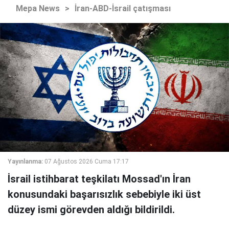
Mepa News
>
İran-ABD-İsrail çatışması
Yayınlanma:
07 Ağustos 2026 Cuma 17:17
İsrail istihbarat teşkilatı Mossad'ın İran
konusundaki başarısızlık sebebiyle iki üst
düzey ismi görevden aldığı bildirildi.