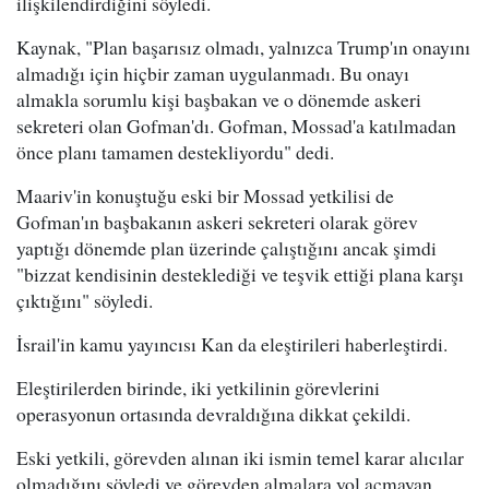
ilişkilendirdiğini söyledi.
Kaynak, "Plan başarısız olmadı, yalnızca Trump'ın onayını
almadığı için hiçbir zaman uygulanmadı. Bu onayı
almakla sorumlu kişi başbakan ve o dönemde askeri
sekreteri olan Gofman'dı. Gofman, Mossad'a katılmadan
önce planı tamamen destekliyordu" dedi.
Maariv'in konuştuğu eski bir Mossad yetkilisi de
Gofman'ın başbakanın askeri sekreteri olarak görev
yaptığı dönemde plan üzerinde çalıştığını ancak şimdi
"bizzat kendisinin desteklediği ve teşvik ettiği plana karşı
çıktığını" söyledi.
İsrail'in kamu yayıncısı Kan da eleştirileri haberleştirdi.
Eleştirilerden birinde, iki yetkilinin görevlerini
operasyonun ortasında devraldığına dikkat çekildi.
Eski yetkili, görevden alınan iki ismin temel karar alıcılar
olmadığını söyledi ve görevden almalara yol açmayan