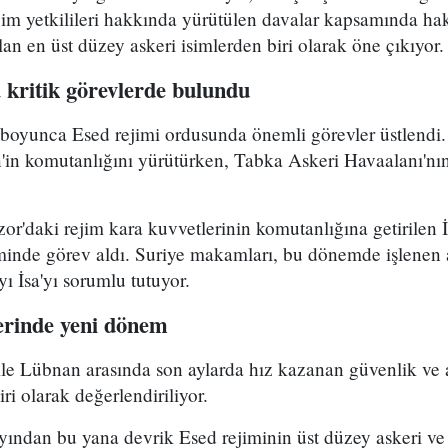
rejim yetkilileri hakkında yürütülen davalar kapsamında ha
lan en üst düzey askeri isimlerden biri olarak öne çıkıyor.
 kritik görevlerde bulundu
ı boyunca Esed rejimi ordusunda önemli görevler üstlendi
in komutanlığını yürütürken, Tabka Askeri Havaalanı'nı
zor'daki rejim kara kuvvetlerinin komutanlığına getirilen 
inde görev aldı. Suriye makamları, bu dönemde işlenen ağ
ı İsa'yı sorumlu tutuyor.
lerinde yeni dönem
 ile Lübnan arasında son aylarda hız kazanan güvenlik ve ad
ri olarak değerlendiriliyor.
ayından bu yana devrik Esed rejiminin üst düzey askeri ve s