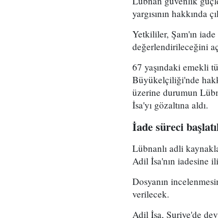
Lübnan güvenlik güçler
yargısının hakkında çı
Yetkililer, Şam'ın iad
değerlendirileceğini aç
67 yaşındaki emekli tüm
Büyükelçiliği'nde hakk
üzerine durumun Lübna
İsa'yı gözaltına aldı.
İade süreci başlatı
Lübnanlı adli kaynakl
Adil İsa'nın iadesine i
Dosyanın incelenmesini
verilecek.
Adil İsa, Suriye'de de