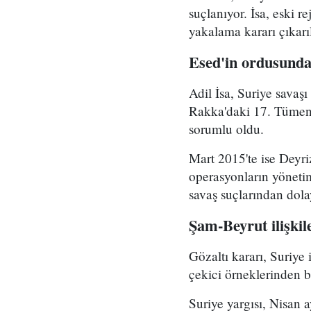
suçlanıyor. İsa, eski 
yakalama kararı çıkarı
Esed'in ordusunda
Adil İsa, Suriye savaş
Rakka'daki 17. Tümen'
sorumlu oldu.
Mart 2015'te ise Deyri
operasyonların yönetim
savaş suçlarından dolay
Şam-Beyrut ilişki
Gözaltı kararı, Suriye
çekici örneklerinden bi
Suriye yargısı, Nisan 