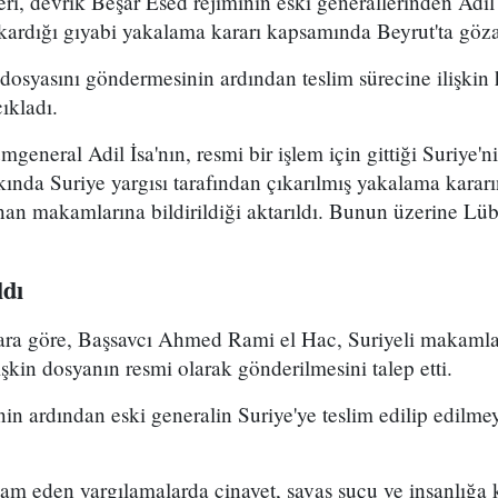
i, devrik Beşar Esed rejiminin eski generallerinden Adil 
kardığı gıyabi yakalama kararı kapsamında Beyrut'ta gözal
e dosyasını göndermesinin ardından teslim sürecine ilişkin
ıkladı.
general Adil İsa'nın, resmi bir işlem için gittiği Suriye'n
ında Suriye yargısı tarafından çıkarılmış yakalama kararın
n makamlarına bildirildiği aktarıldı. Bunun üzerine Lüb
ldı
ara göre, Başsavcı Ahmed Rami el Hac, Suriyeli makamla
lişkin dosyanın resmi olarak gönderilmesini talep etti.
n ardından eski generalin Suriye'ye teslim edilip edilme
vam eden yargılamalarda cinayet, savaş suçu ve insanlığa 