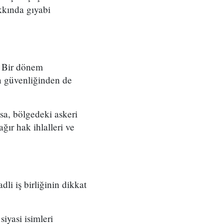
kkında gıyabi
. Bir dönem
n güvenliğinden de
İsa, bölgedeki askeri
ır hak ihlalleri ve
li iş birliğinin dikkat
iyasi isimleri