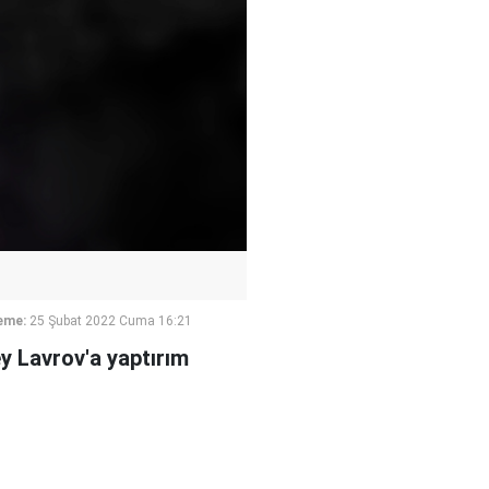
eme:
25 Şubat 2022 Cuma 16:21
y Lavrov'a yaptırım