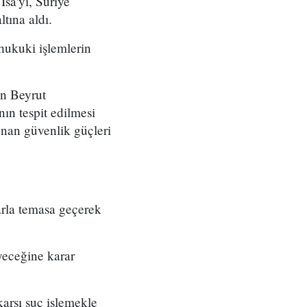
İsa'yı, Suriye
tına aldı.
 hukuki işlemlerin
in Beyrut
ın tespit edilmesi
nan güvenlik güçleri
rla temasa geçerek
yeceğine karar
karşı suç işlemekle