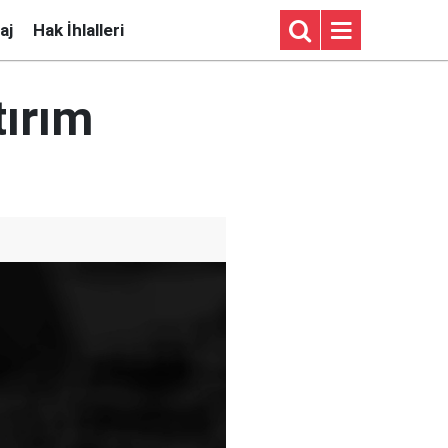
aj
Hak İhlalleri
tırım