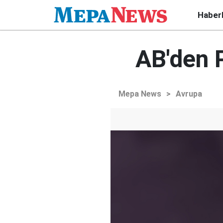
Haber
AB'den P
Mepa News
>
Avrupa