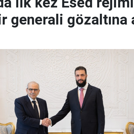
a ilk kez Esed rejimi
r generali gözaltına 