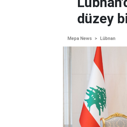
Lübnan'd
düzey bi
Mepa News
>
Lübnan