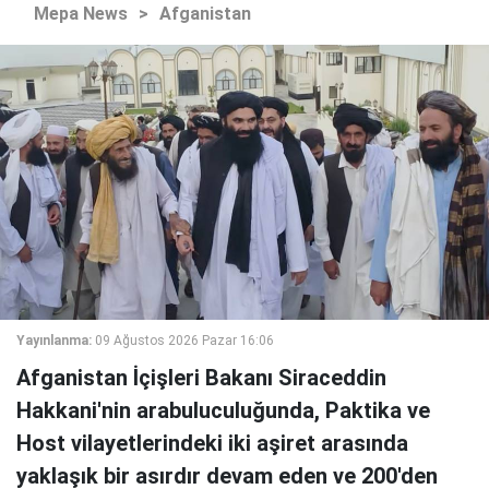
Mepa News
>
Afganistan
Yayınlanma:
09 Ağustos 2026 Pazar 16:06
Afganistan İçişleri Bakanı Siraceddin
Hakkani'nin arabuluculuğunda, Paktika ve
Host vilayetlerindeki iki aşiret arasında
yaklaşık bir asırdır devam eden ve 200'den