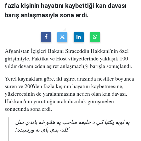
fazla kişinin hayatını kaybettiği kan davası
barış anlaşmasıyla sona erdi.
Afganistan İçişleri Bakanı Siraceddin Hakkani'nin özel
girişimiyle, Paktika ve Host vilayetlerinde yaklaşık 100
yıldır devam eden aşiret anlaşmazlığı barışla sonuçlandı.
Yerel kaynaklara göre, iki aşiret arasında nesiller boyunca
süren ve 200'den fazla kişinin hayatını kaybetmesine,
yüzlercesinin de yaralanmasına neden olan kan davası,
Hakkani'nin yürüttüğü arabuluculuk görüşmeleri
sonucunda sona erdi.
په لویه پکتیا کې د خلیفه صاحب په هڅو څه باندې سل
کلنه بدي پای ته ورسېده!