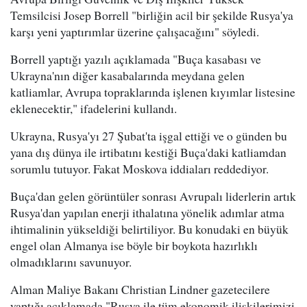
Temsilcisi Josep Borrell "birliğin acil bir şekilde Rusya'ya
karşı yeni yaptırımlar üzerine çalışacağını" söyledi.
Borrell yaptığı yazılı açıklamada "Buça kasabası ve
Ukrayna'nın diğer kasabalarında meydana gelen
katliamlar, Avrupa topraklarında işlenen kıyımlar listesine
eklenecektir," ifadelerini kullandı.
Ukrayna, Rusya'yı 27 Şubat'ta işgal ettiği ve o günden bu
yana dış dünya ile irtibatını kestiği Buça'daki katliamdan
sorumlu tutuyor. Fakat Moskova iddiaları reddediyor.
Buça'dan gelen görüntüler sonrası Avrupalı liderlerin artık
Rusya'dan yapılan enerji ithalatına yönelik adımlar atma
ihtimalinin yükseldiği belirtiliyor. Bu konudaki en büyük
engel olan Almanya ise böyle bir boykota hazırlıklı
olmadıklarını savunuyor.
Alman Maliye Bakanı Christian Lindner gazetecilere
yaptığı açıklamada "Rusya ile tüm ekonomik ilişkilerimizi