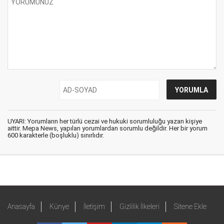
UYARI: Yorumların her türlü cezai ve hukuki sorumluluğu yazan kişiye
aittir. Mepa News, yapılan yorumlardan sorumlu değildir. Her bir yorum
600 karakterle (boşluklu) sınırlıdır.
Anasayfa
Künye
İletişim
Gizlilik İlkeleri
Sitene Ekle