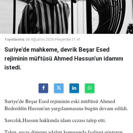
Yayınlanma:
06 Ağustos 2026 Perşembe 17:41
Suriye'de mahkeme, devrik Beşar Esed
rejiminin müftüsü Ahmed Hassun'un idamını
istedi.
Suriye'de Beşar Esed rejiminin eski müftüsü Ahmed
Bedreddin Hassun'un yargılanmasına bugün devam edildi.
Savcılık,Hassun hakkında idam cezası talep etti.
Talep, geçiş dönemi adaleti konusunda faaliyet gösteren