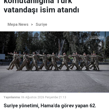
komutanlığına Türk
vatandaşı isim atandı
Mepa News
>
Suriye
Yayınlanma:
06 Ağustos 2026 Perşembe 21:13
Suriye yönetimi, Hama'da görev yapan 62.