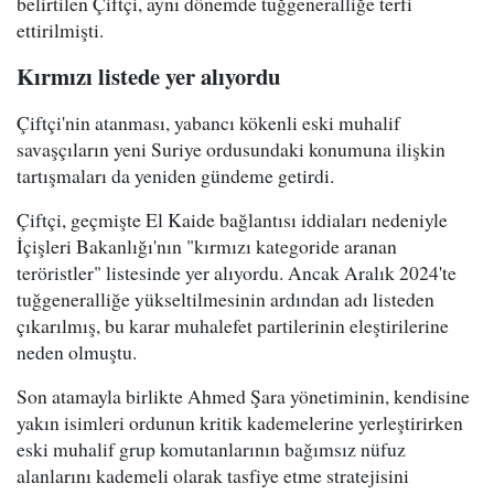
belirtilen Çiftçi, aynı dönemde tuğgeneralliğe terfi
ettirilmişti.
Kırmızı listede yer alıyordu
Çiftçi'nin atanması, yabancı kökenli eski muhalif
savaşçıların yeni Suriye ordusundaki konumuna ilişkin
tartışmaları da yeniden gündeme getirdi.
Çiftçi, geçmişte El Kaide bağlantısı iddiaları nedeniyle
İçişleri Bakanlığı'nın "kırmızı kategoride aranan
teröristler" listesinde yer alıyordu. Ancak Aralık 2024'te
tuğgeneralliğe yükseltilmesinin ardından adı listeden
çıkarılmış, bu karar muhalefet partilerinin eleştirilerine
neden olmuştu.
Son atamayla birlikte Ahmed Şara yönetiminin, kendisine
yakın isimleri ordunun kritik kademelerine yerleştirirken
eski muhalif grup komutanlarının bağımsız nüfuz
alanlarını kademeli olarak tasfiye etme stratejisini