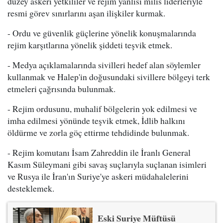
düzey askeri yetkililer ve rejim yanlısı milis liderleriyle
resmi görev sınırlarını aşan ilişkiler kurmak.
- Ordu ve güvenlik güçlerine yönelik konuşmalarında
rejim karşıtlarına yönelik şiddeti teşvik etmek.
- Medya açıklamalarında sivilleri hedef alan söylemler
kullanmak ve Halep'in doğusundaki sivillere bölgeyi terk
etmeleri çağrısında bulunmak.
- Rejim ordusunu, muhalif bölgelerin yok edilmesi ve
imha edilmesi yönünde teşvik etmek, İdlib halkını
öldürme ve zorla göç ettirme tehdidinde bulunmak.
- Rejim komutanı İsam Zahreddin ile İranlı General
Kasım Süleymani gibi savaş suçlarıyla suçlanan isimleri
ve Rusya ile İran'ın Suriye'ye askeri müdahalelerini
desteklemek.
Eski Suriye Müftüsü