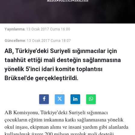
Yayınlanma:
13 Ocak 2017 Cuma 16:00
Güncelleme:
13 Ocak 2017 Cuma 18:07
AB, Türkiye’deki Suriyeli sığınmacılar için
taahhüt ettiği mali desteğin sağlanmasına
yönelik 5’inci idari komite toplantısı
Brüksel'de gerçekleştirildi.
AB Komisyonu, Türkiye’deki Suriyeli sığınmacı
çocukların eğitim imkanına katkı sağlanmasına yönelik
okul inşası, ekipman alımı ve insani yardım gibi alanlarda
kullanılmak üzere 200 milyon avroluk mali desteği