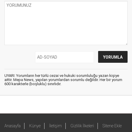
UYARI: Yorumların her türlü cezai ve hukuki sorumluluğu yazan kişiye
aittir. Mepa News, yapılan yorumlardan sorumlu değildir. Her bir yorum
600 karakterle (boşluklu) sınırlıdır.
Anasayfa
Künye
İletişim
Gizlilik İlkeleri
Sitene Ekle