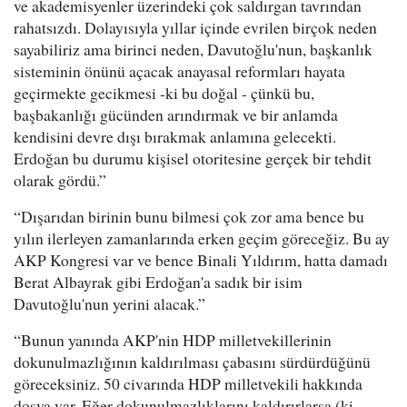
ve akademisyenler üzerindeki çok saldırgan tavrından
rahatsızdı. Dolayısıyla yıllar içinde evrilen birçok neden
sayabiliriz ama birinci neden, Davutoğlu'nun, başkanlık
sisteminin önünü açacak anayasal reformları hayata
geçirmekte gecikmesi -ki bu doğal - çünkü bu,
başbakanlığı gücünden arındırmak ve bir anlamda
kendisini devre dışı bırakmak anlamına gelecekti.
Erdoğan bu durumu kişisel otoritesine gerçek bir tehdit
olarak gördü.”
“Dışarıdan birinin bunu bilmesi çok zor ama bence bu
yılın ilerleyen zamanlarında erken geçim göreceğiz. Bu ay
AKP Kongresi var ve bence Binali Yıldırım, hatta damadı
Berat Albayrak gibi Erdoğan'a sadık bir isim
Davutoğlu'nun yerini alacak.”
“Bunun yanında AKP'nin HDP milletvekillerinin
dokunulmazlığının kaldırılması çabasını sürdürdüğünü
göreceksiniz. 50 civarında HDP milletvekili hakkında
dosya var. Eğer dokunulmazlıklarını kaldırırlarsa (ki