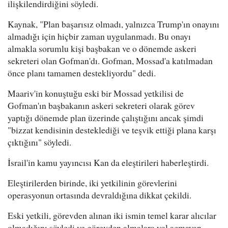
ilişkilendirdiğini söyledi.
Kaynak, "Plan başarısız olmadı, yalnızca Trump'ın onayını
almadığı için hiçbir zaman uygulanmadı. Bu onayı
almakla sorumlu kişi başbakan ve o dönemde askeri
sekreteri olan Gofman'dı. Gofman, Mossad'a katılmadan
önce planı tamamen destekliyordu" dedi.
Maariv'in konuştuğu eski bir Mossad yetkilisi de
Gofman'ın başbakanın askeri sekreteri olarak görev
yaptığı dönemde plan üzerinde çalıştığını ancak şimdi
"bizzat kendisinin desteklediği ve teşvik ettiği plana karşı
çıktığını" söyledi.
İsrail'in kamu yayıncısı Kan da eleştirileri haberleştirdi.
Eleştirilerden birinde, iki yetkilinin görevlerini
operasyonun ortasında devraldığına dikkat çekildi.
Eski yetkili, görevden alınan iki ismin temel karar alıcılar
olmadığını söyledi ve görevden almalara yol açmayan