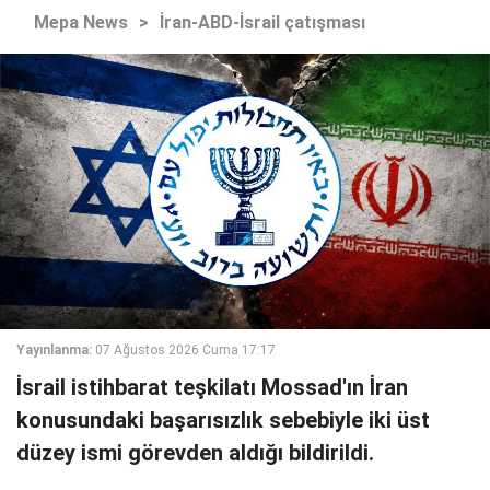
Mepa News
>
İran-ABD-İsrail çatışması
Yayınlanma:
07 Ağustos 2026 Cuma 17:17
İsrail istihbarat teşkilatı Mossad'ın İran
konusundaki başarısızlık sebebiyle iki üst
düzey ismi görevden aldığı bildirildi.