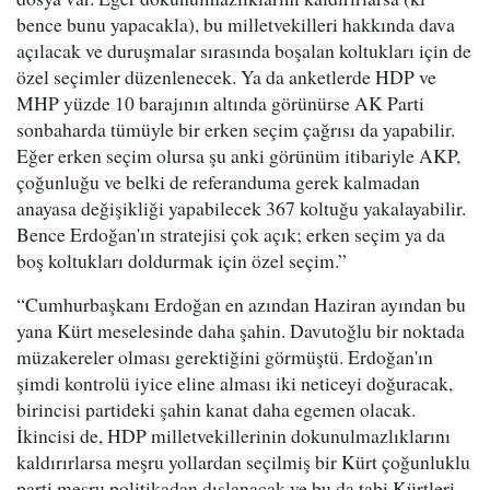
bence bunu yapacakla), bu milletvekilleri hakkında dava
açılacak ve duruşmalar sırasında boşalan koltukları için de
özel seçimler düzenlenecek. Ya da anketlerde HDP ve
MHP yüzde 10 barajının altında görünürse AK Parti
sonbaharda tümüyle bir erken seçim çağrısı da yapabilir.
Eğer erken seçim olursa şu anki görünüm itibariyle AKP,
çoğunluğu ve belki de referanduma gerek kalmadan
anayasa değişikliği yapabilecek 367 koltuğu yakalayabilir.
Bence Erdoğan'ın stratejisi çok açık; erken seçim ya da
boş koltukları doldurmak için özel seçim.”
“Cumhurbaşkanı Erdoğan en azından Haziran ayından bu
yana Kürt meselesinde daha şahin. Davutoğlu bir noktada
müzakereler olması gerektiğini görmüştü. Erdoğan'ın
şimdi kontrolü iyice eline alması iki neticeyi doğuracak,
birincisi partideki şahin kanat daha egemen olacak.
İkincisi de, HDP milletvekillerinin dokunulmazlıklarını
kaldırırlarsa meşru yollardan seçilmiş bir Kürt çoğunluklu
parti meşru politikadan dışlanacak ve bu da tabi Kürtleri