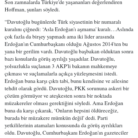
Son zamnalarda Türkiye'de yaşananları değerlendiren
Hoffman, şunları söyledi.
“Davutoğlu bugünlerde Türk siyasetinin bir numaralı
kuralını çiğnedi: ‘Asla Erdoğan'ı aşmama' kuralı…Aslında
çok fazla da birşey yapmadı ama iki lider arasında
Erdoğan'ın Cumhurbaşkanı olduğu Ağustos 2014'ten bu
yana bir gerilim vardı. Davutoğlu başbakan olduktan sonra
bazı konularda görüş ayrılığı yaşadılar. Davutoğlu,
yolsuzlukla suçlanan 3 AKP'li bakanın mahkemeye
çıkması ve suçlamalarla açıkça yüzleşmesini istedi.
Erdoğan buna karşı çıktı tabi, bunu kendisine ve ailesine
tehdit olarak gördü. Davutoğlu, PKK sorununa askeri bir
çözüm görmüyor ve ateşkesten sonra bir noktada
müzakereler olması gerektiğini söyledi. Ama Erdoğan
buna da karşı çıkarak, ‘Onların hepsini öldüreceğiz,
burada bir müzakere mümkün değil' dedi. Parti
yetkililerinin atamaları konusunda da görüş ayrılıkları
oldu. Davutoğlu, Cumhurbaşkanı Erdoğan'ın gazeteciler