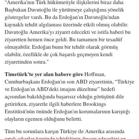
“Amerika'nın Türk hükümetiyle ilişkilerini biraz daha
Başbakan Davutoğlu ile yürütmeye çalıştığına yönelik
göstergeler vardı. Bu da Erdoğan'ın Davutoğlu'ndan
kaynaklı tehdit algılaması üzerinde etkili olmuş olabilir.
Davutoğlu Amerika'yı ziyaret edecekti ve istifa haberi bu
ziyaretten hemen önce geldi. Bu tamamen bir tesadüf
olmayabilir. Erdoğan bunu bir tehdit olarak görmüş
olabilir, özellikle de çok başarılı geçmeyen kendi
ziyaretinden sonra."
Timetürk'te yer alan habere göre
Hoffman,
Cumhurbaşkanı Erdoğan'ın son ABD ziyaretinin, “Türkiye
ve Erdoğan'ın ABD'deki imajını düzeltme” hedefi
açısından bakıldığında başarısız olduğu görüşünü dile
getirirken, ziyaretle ilgili haberlere Brookings
Enstitüsü'nün önünde Erdoğan'ın korumalarının karıştığı
olayların egemen olduğunu belirtti.
Tüm bu sorunlara karşın Türkiye ile Amerika arasında
ortak çıkarlar üzerinde işbirliğinin devam edeceğini ve