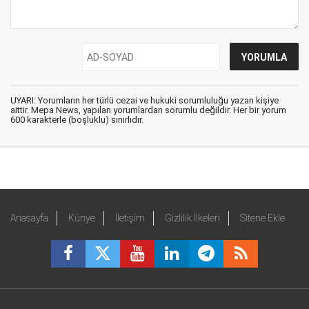
UYARI: Yorumların her türlü cezai ve hukuki sorumluluğu yazan kişiye
aittir. Mepa News, yapılan yorumlardan sorumlu değildir. Her bir yorum
600 karakterle (boşluklu) sınırlıdır.
Anasayfa
Künye
İletişim
Gizlilik İlkeleri
Sitene Ekle