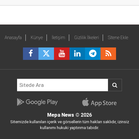
Anasayfa
Künye
İletişim
Gizlilik İlkeleri
Sitene Ekle
Mepa News
© 2026
Sitemizde kullanılan içerik ve görsellerin tüm hakları saklıdır, izinsiz
kullanımı hukuki yaptırıma tabidir.