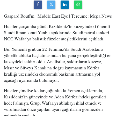
Gaspard Rouffin | Middle East Eye | Tercüme: Mepa News
Husiler çarşamba günü, Kızıldeniz'in kuzeyindeki önemli
Suudi liman kenti Yenbu açıklarında Suudi petrol tankeri
NCC Wafaa'ya balistik füzeler ateşlediklerini açıkladı.
Bu, Yemenli grubun 22 Temmuz'da Suudi Arabistan'a
yönelik abluka başlatmasından bu yana gerçekleştirdiği en
kuzeydeki saldırı oldu. Analistler, saldırıların kuzeye,
Mısır ve Süveyş Kanalı'na doğru kaymasının Körfez
krallığı üzerindeki ekonomik baskının artmasına yol
açacağı uyarısında bulunuyor.
Husiler şimdiye kadar çoğunlukla Yemen açıklarında,
Kızıldeniz'in güneyinde ve Aden Körfezi'ndeki gemileri
hedef almıştı. Grup, Wafaa'yı ablukayı ihlal etmek ve
vurulmadan önce yapılan uyarı çağrılarını görmezden
gelmekle suçladı.