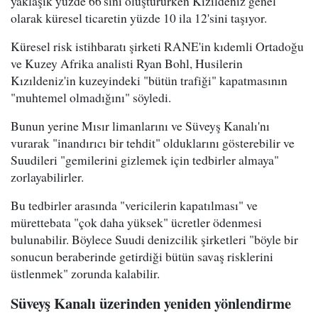
yaklaşık yüzde 66'sını oluştururken Kızıldeniz genel
olarak küresel ticaretin yüzde 10 ila 12'sini taşıyor.
Küresel risk istihbaratı şirketi RANE'in kıdemli Ortadoğu
ve Kuzey Afrika analisti Ryan Bohl, Husilerin
Kızıldeniz'in kuzeyindeki "bütün trafiği" kapatmasının
"muhtemel olmadığını" söyledi.
Bunun yerine Mısır limanlarını ve Süveyş Kanalı'nı
vurarak "inandırıcı bir tehdit" olduklarını gösterebilir ve
Suudileri "gemilerini gizlemek için tedbirler almaya"
zorlayabilirler.
Bu tedbirler arasında "vericilerin kapatılması" ve
mürettebata "çok daha yüksek" ücretler ödenmesi
bulunabilir. Böylece Suudi denizcilik şirketleri "böyle bir
sonucun beraberinde getirdiği bütün savaş risklerini
üstlenmek" zorunda kalabilir.
Süveyş Kanalı üzerinden yeniden yönlendirme