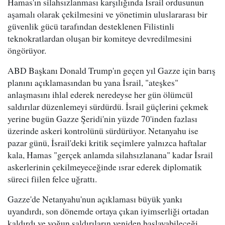
Hamas'ın silahsızlanması karşılığında İsrail ordusunun
aşamalı olarak çekilmesini ve yönetimin uluslararası bir
güvenlik gücü tarafından desteklenen Filistinli
teknokratlardan oluşan bir komiteye devredilmesini
öngörüyor.
ABD Başkanı Donald Trump'ın geçen yıl Gazze için barış
planını açıklamasından bu yana İsrail, "ateşkes"
anlaşmasını ihlal ederek neredeyse her gün ölümcül
saldırılar düzenlemeyi sürdürdü. İsrail güçlerini çekmek
yerine bugün Gazze Şeridi'nin yüzde 70'inden fazlası
üzerinde askeri kontrolünü sürdürüyor. Netanyahu ise
pazar günü, İsrail'deki kritik seçimlere yalnızca haftalar
kala, Hamas "gerçek anlamda silahsızlanana" kadar İsrail
askerlerinin çekilmeyeceğinde ısrar ederek diplomatik
süreci fiilen felce uğrattı.
Gazze'de Netanyahu'nun açıklaması büyük yankı
uyandırdı, son dönemde ortaya çıkan iyimserliği ortadan
kaldırdı ve yoğun saldırıların yeniden başlayabileceği