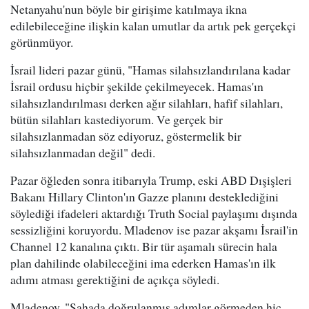
Netanyahu'nun böyle bir girişime katılmaya ikna
edilebileceğine ilişkin kalan umutlar da artık pek gerçekçi
görünmüyor.
İsrail lideri pazar günü, "Hamas silahsızlandırılana kadar
İsrail ordusu hiçbir şekilde çekilmeyecek. Hamas'ın
silahsızlandırılması derken ağır silahları, hafif silahları,
bütün silahları kastediyorum. Ve gerçek bir
silahsızlanmadan söz ediyoruz, göstermelik bir
silahsızlanmadan değil" dedi.
Pazar öğleden sonra itibarıyla Trump, eski ABD Dışişleri
Bakanı Hillary Clinton'ın Gazze planını desteklediğini
söylediği ifadeleri aktardığı Truth Social paylaşımı dışında
sessizliğini koruyordu. Mladenov ise pazar akşamı İsrail'in
Channel 12 kanalına çıktı. Bir tür aşamalı sürecin hala
plan dahilinde olabileceğini ima ederken Hamas'ın ilk
adımı atması gerektiğini de açıkça söyledi.
Mladenov, "Sahada doğrulanmış adımlar görmeden hiç