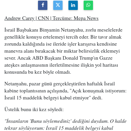
Andrew Carey | CNN | Tercüme: Mepa News
İsrail Başbakanı Binyamin Netanyahu, zorlu meselelerde
genellikle konuyu ertelemeyi tercih eder. Bir tavır almak
zorunda kaldığında ise ileride işler karışırsa kendisine
manevra alanı bırakacak bir miktar belirsizlik eklemeyi
sever. Ancak ABD Başkanı Donald Trump'ın Gazze
ateşkes anlaşmasının ilerletilmesine ilişkin yol haritası
konusunda bu kez böyle olmadı.
Netanyahu, pazar günü gerçekleştirilen haftalık İsrail
kabine toplantısının açılışında, "Açık konuşmak istiyorum:
İsrail 15 maddelik belgeyi kabul etmiyor" dedi.
Üstelik bunu iki kez söyledi:
"İnsanların 'Bunu söylemediniz' dediğini duydum. O halde
tekrar söylüyorum: İsrail 15 maddelik belgeyi kabul