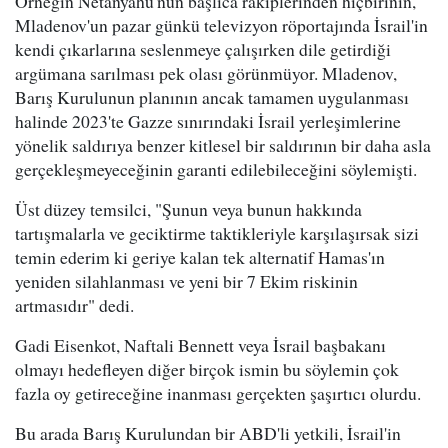
Örneğin Netanyahu'nun başlıca rakiplerinden hiçbirinin,
Mladenov'un pazar günkü televizyon röportajında İsrail'in
kendi çıkarlarına seslenmeye çalışırken dile getirdiği
argümana sarılması pek olası görünmüyor. Mladenov,
Barış Kurulunun planının ancak tamamen uygulanması
halinde 2023'te Gazze sınırındaki İsrail yerleşimlerine
yönelik saldırıya benzer kitlesel bir saldırının bir daha asla
gerçekleşmeyeceğinin garanti edilebileceğini söylemişti.
Üst düzey temsilci, "Şunun veya bunun hakkında
tartışmalarla ve geciktirme taktikleriyle karşılaşırsak sizi
temin ederim ki geriye kalan tek alternatif Hamas'ın
yeniden silahlanması ve yeni bir 7 Ekim riskinin
artmasıdır" dedi.
Gadi Eisenkot, Naftali Bennett veya İsrail başbakanı
olmayı hedefleyen diğer birçok ismin bu söylemin çok
fazla oy getireceğine inanması gerçekten şaşırtıcı olurdu.
Bu arada Barış Kurulundan bir ABD'li yetkili, İsrail'in