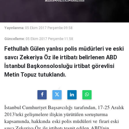
Yayınlanma:
05 Ekim 2017 Perşembe 09:58
Güncelleme:
05 Ekim 2017 Perşembe 11:58
Fethullah Gülen yanlısı polis müdürleri ve eski
savcı Zekeriya Öz ile irtibatı belirlenen ABD
İstanbul Başkonsolosluğu irtibat görevlisi
Metin Topuz tutuklandı.
İstanbul Cumhuriyet Başsavcılığı tarafından, 17-25 Aralık
2013'teki gelişmelere ilişkin yürütülen soruşturma
kapsamında, hakkında eski polis müdüleri ve firari eski
savcı Zekeriya Öz ile irtibatı tespit edilen ABD'nin