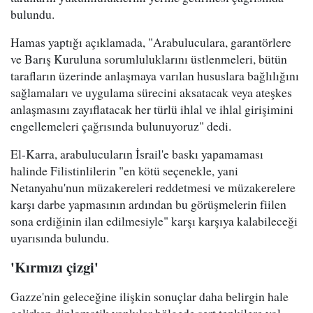
bulundu.
Hamas yaptığı açıklamada, "Arabuluculara, garantörlere
ve Barış Kuruluna sorumluluklarını üstlenmeleri, bütün
tarafların üzerinde anlaşmaya varılan hususlara bağlılığını
sağlamaları ve uygulama sürecini aksatacak veya ateşkes
anlaşmasını zayıflatacak her türlü ihlal ve ihlal girişimini
engellemeleri çağrısında bulunuyoruz" dedi.
El-Karra, arabulucuların İsrail'e baskı yapamaması
halinde Filistinlilerin "en kötü seçenekle, yani
Netanyahu'nun müzakereleri reddetmesi ve müzakerelere
karşı darbe yapmasının ardından bu görüşmelerin fiilen
sona erdiğinin ilan edilmesiyle" karşı karşıya kalabileceği
uyarısında bulundu.
'Kırmızı çizgi'
Gazze'nin geleceğine ilişkin sonuçlar daha belirgin hale
gelirken diplomatik yankılar bölgede sert tepkilere yol