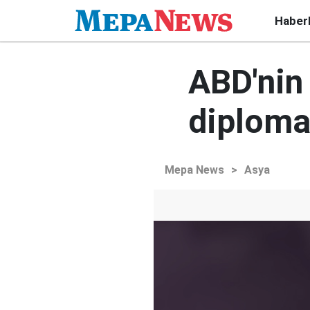
Haber
ABD'nin
diplomat
Mepa News
>
Asya