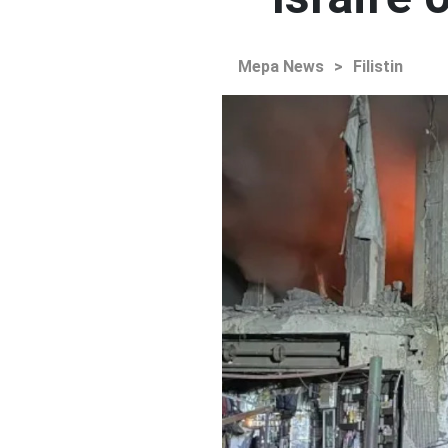
Mepa News
>
Filistin