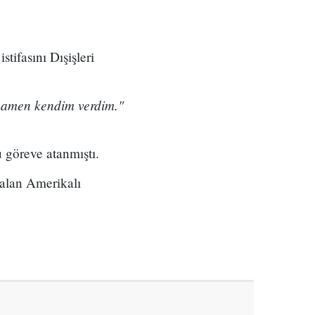
ifasını Dışişleri
mamen kendim verdim."
 göreve atanmıştı.
kalan Amerikalı