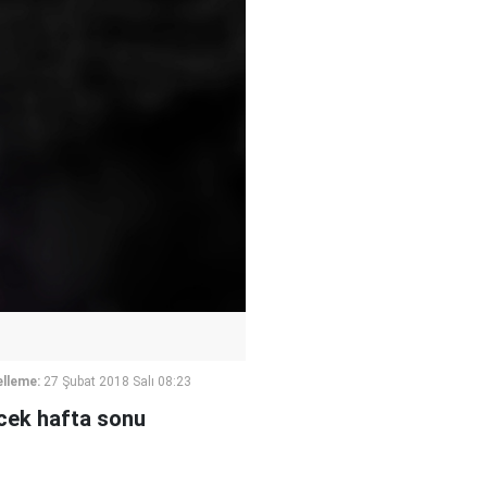
lleme:
27 Şubat 2018 Salı 08:23
ecek hafta sonu