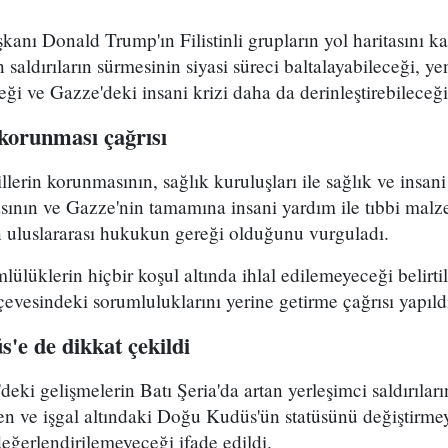
ı Donald Trump'ın Filistinli grupların yol haritasını kab
saldırıların sürmesinin siyasi süreci baltalayabileceği, y
eği ve Gazze'deki insani krizi daha da derinleştirebileceğ
n korunması çağrısı
villerin korunmasının, sağlık kuruluşları ile sağlık ve insan
sının ve Gazze'nin tamamına insani yardım ile tıbbi malz
ın uluslararası hukukun gereği olduğunu vurguladı.
lüklerin hiçbir koşul altında ihlal edilemeyeceği belirtile
çevesindeki sorumluluklarını yerine getirme çağrısı yapıld
s'e de dikkat çekildi
deki gelişmelerin Batı Şeria'da artan yerleşimci saldırıları
den ve işgal altındaki Doğu Kudüs'ün statüsünü değiştirmey
ğerlendirilemeyeceği ifade edildi.