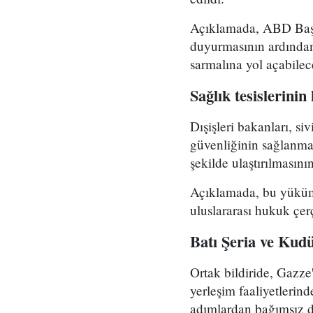
Açıklamada, ABD Başkan
duyurmasının ardından 
sarmalına yol açabilec
Sağlık tesislerini
Dışişleri bakanları, si
güvenliğinin sağlanma
şekilde ulaştırılmasın
Açıklamada, bu yükümlü
uluslararası hukuk çer
Batı Şeria ve Kudü
Ortak bildiride, Gazze'
yerleşim faaliyetlerin
adımlardan bağımsız de