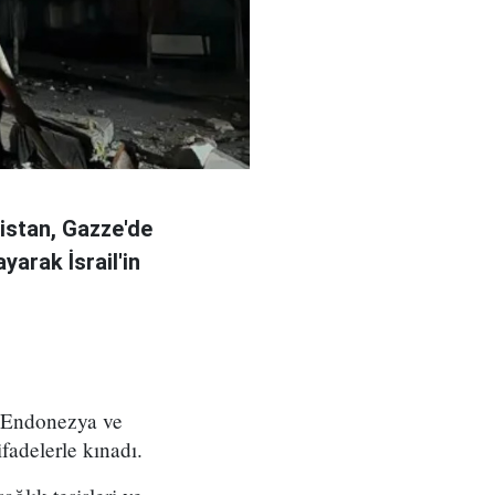
kistan, Gazze'de
ayarak İsrail'in
, Endonezya ve
ifadelerle kınadı.