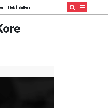
aj
Hak İhlalleri
Kore