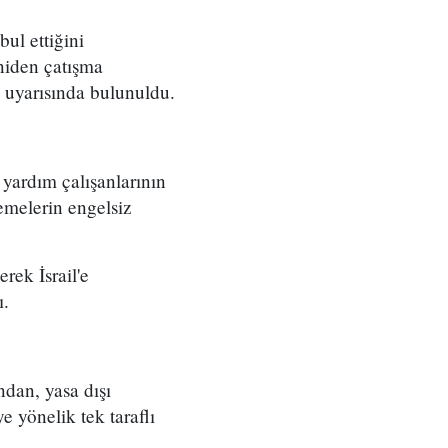
ul ettiğini
eniden çatışma
i uyarısında bulunuldu.
i yardım çalışanlarının
emelerin engelsiz
rek İsrail'e
ı.
ndan, yasa dışı
e yönelik tek taraflı