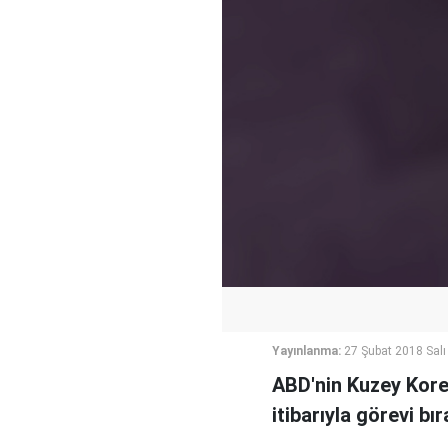
Yayınlanma:
27 Şubat 2018 Salı
ABD'nin Kuzey Kore
itibarıyla görevi bı