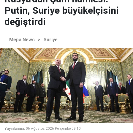
Putin, Suriye büyükelçisini
değiştirdi
Mepa News
>
Suriye
Yayınlanma:
06 Ağustos 2026 Perşembe 09:10