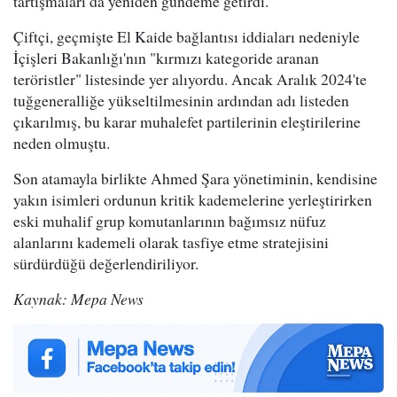
tartışmaları da yeniden gündeme getirdi.
Çiftçi, geçmişte El Kaide bağlantısı iddiaları nedeniyle
İçişleri Bakanlığı'nın "kırmızı kategoride aranan
teröristler" listesinde yer alıyordu. Ancak Aralık 2024'te
tuğgeneralliğe yükseltilmesinin ardından adı listeden
çıkarılmış, bu karar muhalefet partilerinin eleştirilerine
neden olmuştu.
Son atamayla birlikte Ahmed Şara yönetiminin, kendisine
yakın isimleri ordunun kritik kademelerine yerleştirirken
eski muhalif grup komutanlarının bağımsız nüfuz
alanlarını kademeli olarak tasfiye etme stratejisini
sürdürdüğü değerlendiriliyor.
Kaynak: Mepa News