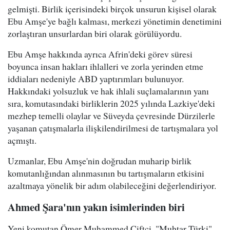
gelmişti. Birlik içerisindeki birçok unsurun kişisel olarak
Ebu Amşe'ye bağlı kalması, merkezi yönetimin denetimini
zorlaştıran unsurlardan biri olarak görülüyordu.
Ebu Amşe hakkında ayrıca Afrin'deki görev süresi
boyunca insan hakları ihlalleri ve zorla yerinden etme
iddiaları nedeniyle ABD yaptırımları bulunuyor.
Hakkındaki yolsuzluk ve hak ihlali suçlamalarının yanı
sıra, komutasındaki birliklerin 2025 yılında Lazkiye'deki
mezhep temelli olaylar ve Süveyda çevresinde Dürzilerle
yaşanan çatışmalarla ilişkilendirilmesi de tartışmalara yol
açmıştı.
Uzmanlar, Ebu Amşe'nin doğrudan muharip birlik
komutanlığından alınmasının bu tartışmaların etkisini
azaltmaya yönelik bir adım olabileceğini değerlendiriyor.
Ahmed Şara'nın yakın isimlerinden biri
Yeni komutan Ömer Muhammed Çiftçi, "Muhtar Türki"