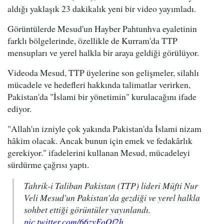
aldığı yaklaşık 23 dakikalık yeni bir video yayımladı.
Görüntülerde Mesud'un Hayber Pahtunhva eyaletinin
farklı bölgelerinde, özellikle de Kurram'da TTP
mensupları ve yerel halkla bir araya geldiği görülüyor.
Videoda Mesud, TTP üyelerine son gelişmeler, silahlı
mücadele ve hedefleri hakkında talimatlar verirken,
Pakistan'da "İslami bir yönetimin" kurulacağını ifade
ediyor.
"Allah'ın izniyle çok yakında Pakistan'da İslami nizam
hâkim olacak. Ancak bunun için emek ve fedakârlık
gerekiyor." ifadelerini kullanan Mesud, mücadeleyi
sürdürme çağrısı yaptı.
Tahrik-i Taliban Pakistan (TTP) lideri Müfti Nur
Veli Mesud'un Pakistan'da gezdiği ve yerel halkla
sohbet ettiği görüntüler yayınlandı.
pic.twitter.com/66zyFoOf2h