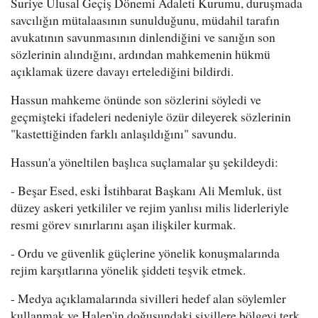
Suriye Ulusal Geçiş Dönemi Adaleti Kurumu, duruşmada
savcılığın mütalaasının sunulduğunu, müdahil tarafın
avukatının savunmasının dinlendiğini ve sanığın son
sözlerinin alındığını, ardından mahkemenin hükmü
açıklamak üzere davayı ertelediğini bildirdi.
Hassun mahkeme önünde son sözlerini söyledi ve
geçmişteki ifadeleri nedeniyle özür dileyerek sözlerinin
"kastettiğinden farklı anlaşıldığını" savundu.
Hassun'a yöneltilen başlıca suçlamalar şu şekildeydi:
- Beşar Esed, eski İstihbarat Başkanı Ali Memluk, üst
düzey askeri yetkililer ve rejim yanlısı milis liderleriyle
resmi görev sınırlarını aşan ilişkiler kurmak.
- Ordu ve güvenlik güçlerine yönelik konuşmalarında
rejim karşıtlarına yönelik şiddeti teşvik etmek.
- Medya açıklamalarında sivilleri hedef alan söylemler
kullanmak ve Halep'in doğusundaki sivillere bölgeyi terk