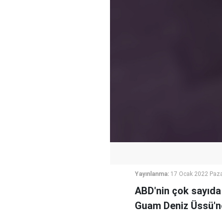
Yayınlanma:
17 Ocak 2022 Paza
ABD'nin çok sayıda 
Guam Deniz Üssü'ne