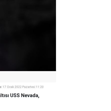
e:
17 Ocak 2022 Pazartesi 11:20
altısı USS Nevada,