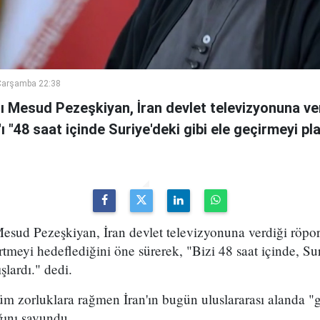
Çarşamba 22:38
 Mesud Pezeşkiyan, İran devlet televizyonuna ve
n'ı "48 saat içinde Suriye'deki gibi ele geçirmeyi pl
sud Pezeşkiyan, İran devlet televizyonuna verdiği röport
rtmeyi hedeflediğini öne sürerek, "Bizi 48 saat içinde, Sur
şlardı." dedi.
m zorluklara rağmen İran'ın bugün uluslararası alanda "g
ığını savundu.