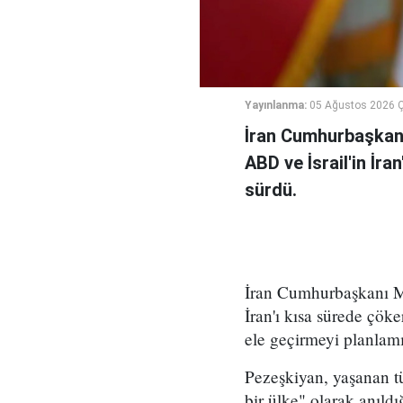
Yayınlanma:
05 Ağustos 2026 
İran Cumhurbaşkanı
ABD ve İsrail'in İra
sürdü.
İran Cumhurbaşkanı Me
İran'ı kısa sürede çöke
ele geçirmeyi planlamı
Pezeşkiyan, yaşanan tü
bir ülke" olarak anıld