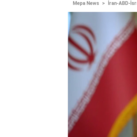
Mepa News
>
İran-ABD-İsr