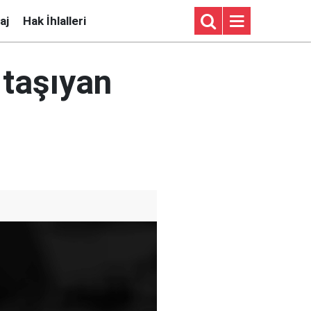
aj
Hak İhlalleri
 taşıyan