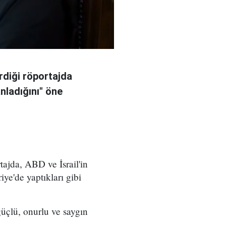
rdiği röportajda
anladığını" öne
ajda, ABD ve İsrail'in
iye'de yaptıkları gibi
üçlü, onurlu ve saygın