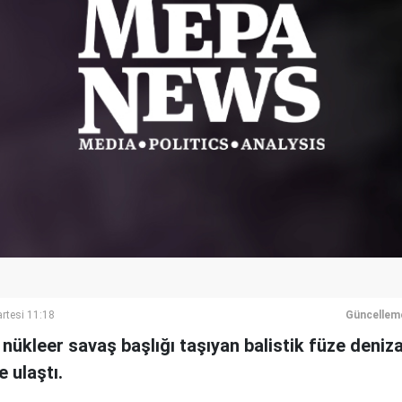
rtesi 11:18
Güncellem
nükleer savaş başlığı taşıyan balistik füze deniz
 ulaştı.