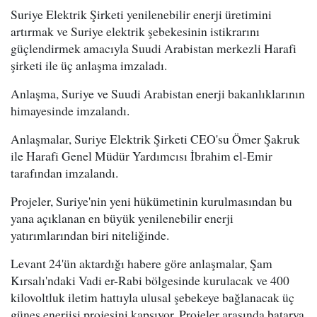
Suriye Elektrik Şirketi yenilenebilir enerji üretimini
artırmak ve Suriye elektrik şebekesinin istikrarını
güçlendirmek amacıyla Suudi Arabistan merkezli Harafi
şirketi ile üç anlaşma imzaladı.
Anlaşma, Suriye ve Suudi Arabistan enerji bakanlıklarının
himayesinde imzalandı.
Anlaşmalar, Suriye Elektrik Şirketi CEO'su Ömer Şakruk
ile Harafi Genel Müdür Yardımcısı İbrahim el-Emir
tarafından imzalandı.
Projeler, Suriye'nin yeni hükümetinin kurulmasından bu
yana açıklanan en büyük yenilenebilir enerji
yatırımlarından biri niteliğinde.
Levant 24'ün aktardığı habere göre anlaşmalar, Şam
Kırsalı'ndaki Vadi er-Rabi bölgesinde kurulacak ve 400
kilovoltluk iletim hattıyla ulusal şebekeye bağlanacak üç
güneş enerjisi projesini kapsıyor. Projeler arasında batarya