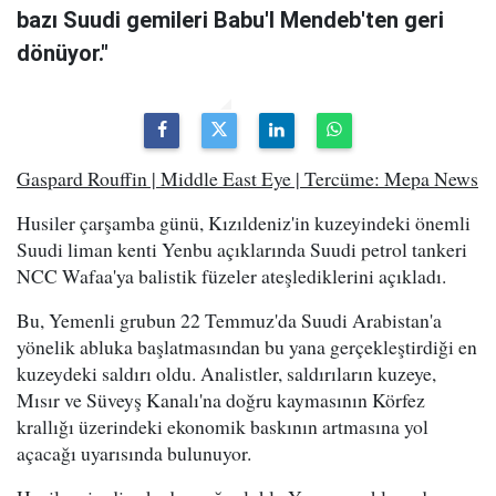
bazı Suudi gemileri Babu'l Mendeb'ten geri
dönüyor."
Gaspard Rouffin | Middle East Eye | Tercüme: Mepa News
Husiler çarşamba günü, Kızıldeniz'in kuzeyindeki önemli
Suudi liman kenti Yenbu açıklarında Suudi petrol tankeri
NCC Wafaa'ya balistik füzeler ateşlediklerini açıkladı.
Bu, Yemenli grubun 22 Temmuz'da Suudi Arabistan'a
yönelik abluka başlatmasından bu yana gerçekleştirdiği en
kuzeydeki saldırı oldu. Analistler, saldırıların kuzeye,
Mısır ve Süveyş Kanalı'na doğru kaymasının Körfez
krallığı üzerindeki ekonomik baskının artmasına yol
açacağı uyarısında bulunuyor.