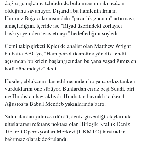
doğru genişletme tehdidinde bulunmasının iki nedeni
olduğunu savunuyor. Dışarıda bu hamlenin İran'ın
Hürmüz Boğazı konusundaki "pazarlık gücünü" artırmayı
amaçladığını, içeride ise "Riyad üzerindeki zorlayıcı
baskıyı yeniden tesis etmeyi" hedeflediğini söyledi.
Gemi takip şirketi Kpler'de analist olan Matthew Wright
bu hafta BBC'ye, "Ham petrol ticaretine yönelik tehdit
açısından bu krizin başlangıcından bu yana yaşadığımız en
kötü dönemdeyiz" dedi.
Husiler, ablukanın ilan edilmesinden bu yana sekiz tankeri
vurduklarını öne sürüyor. Bunlardan en az beşi Suudi, biri
ise Hindistan bayraklıydı. Hindistan bayraklı tanker 4
Ağustos'ta Babu'l Mendeb yakınlarında battı.
Saldırılardan yalnızca dördü, deniz güvenliği olaylarında
uluslararası referans noktası olan Birleşik Krallık Deniz
Ticareti Operasyonları Merkezi (UKMTO) tarafından
bağımsız olarak doğrulandı.