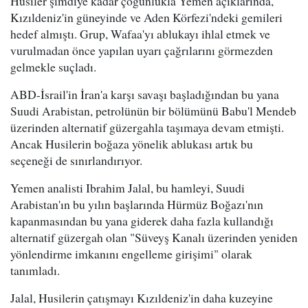
Husiler şimdiye kadar çoğunlukla Yemen açıklarında,
Kızıldeniz'in güneyinde ve Aden Körfezi'ndeki gemileri
hedef almıştı. Grup, Wafaa'yı ablukayı ihlal etmek ve
vurulmadan önce yapılan uyarı çağrılarını görmezden
gelmekle suçladı.
ABD-İsrail'in İran'a karşı savaşı başladığından bu yana
Suudi Arabistan, petrolünün bir bölümünü Babu'l Mendeb
üzerinden alternatif güzergahla taşımaya devam etmişti.
Ancak Husilerin boğaza yönelik ablukası artık bu
seçeneği de sınırlandırıyor.
Yemen analisti Ibrahim Jalal, bu hamleyi, Suudi
Arabistan'ın bu yılın başlarında Hürmüz Boğazı'nın
kapanmasından bu yana giderek daha fazla kullandığı
alternatif güzergah olan "Süveyş Kanalı üzerinden yeniden
yönlendirme imkanını engelleme girişimi" olarak
tanımladı.
Jalal, Husilerin çatışmayı Kızıldeniz'in daha kuzeyine