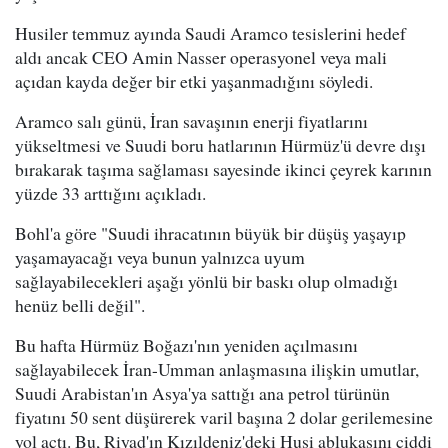
Husiler temmuz ayında Saudi Aramco tesislerini hedef
aldı ancak CEO Amin Nasser operasyonel veya mali
açıdan kayda değer bir etki yaşanmadığını söyledi.
Aramco salı günü, İran savaşının enerji fiyatlarını
yükseltmesi ve Suudi boru hatlarının Hürmüz'ü devre dışı
bırakarak taşıma sağlaması sayesinde ikinci çeyrek karının
yüzde 33 arttığını açıkladı.
Bohl'a göre "Suudi ihracatının büyük bir düşüş yaşayıp
yaşamayacağı veya bunun yalnızca uyum
sağlayabilecekleri aşağı yönlü bir baskı olup olmadığı
henüz belli değil".
Bu hafta Hürmüz Boğazı'nın yeniden açılmasını
sağlayabilecek İran-Umman anlaşmasına ilişkin umutlar,
Suudi Arabistan'ın Asya'ya sattığı ana petrol türünün
fiyatını 50 sent düşürerek varil başına 2 dolar gerilemesine
yol açtı. Bu, Riyad'ın Kızıldeniz'deki Husi ablukasını ciddi