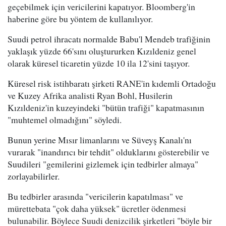
geçebilmek için vericilerini kapatıyor. Bloomberg'in
haberine göre bu yöntem de kullanılıyor.
Suudi petrol ihracatı normalde Babu'l Mendeb trafiğinin
yaklaşık yüzde 66'sını oluştururken Kızıldeniz genel
olarak küresel ticaretin yüzde 10 ila 12'sini taşıyor.
Küresel risk istihbaratı şirketi RANE'in kıdemli Ortadoğu
ve Kuzey Afrika analisti Ryan Bohl, Husilerin
Kızıldeniz'in kuzeyindeki "bütün trafiği" kapatmasının
"muhtemel olmadığını" söyledi.
Bunun yerine Mısır limanlarını ve Süveyş Kanalı'nı
vurarak "inandırıcı bir tehdit" olduklarını gösterebilir ve
Suudileri "gemilerini gizlemek için tedbirler almaya"
zorlayabilirler.
Bu tedbirler arasında "vericilerin kapatılması" ve
mürettebata "çok daha yüksek" ücretler ödenmesi
bulunabilir. Böylece Suudi denizcilik şirketleri "böyle bir