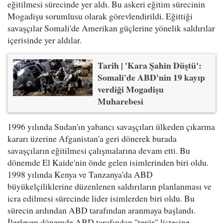
eğitilmesi sürecinde yer aldı. Bu askeri eğitim sürecinin
Mogadişu sorumlusu olarak görevlendirildi. Eğittiği
savaşçılar Somali'de Amerikan güçlerine yönelik saldırılar
içerisinde yer aldılar.
Tarih | 'Kara Şahin Düştü':
Somali'de ABD'nin 19 kayıp
verdiği Mogadişu
Muharebesi
1996 yılında Sudan'ın yabancı savaşçıları ülkeden çıkarma
kararı üzerine Afganistan'a geri dönerek burada
savaşçıların eğitilmesi çalışmalarına devam etti. Bu
dönemde El Kaide'nin önde gelen isimlerinden biri oldu.
1998 yılında Kenya ve Tanzanya'da ABD
büyükelçiliklerine düzenlenen saldırıların planlanması ve
icra edilmesi sürecinde lider isimlerden biri oldu. Bu
sürecin ardından ABD tarafından aranmaya başlandı.
İlerleyen dönemde ABD tarafından "terör" listesine