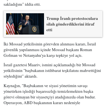
sakladığını" iddia etti.
Trump İranlı protestoculara
silah gönderdiklerini itiraf
etti
İki Mossad yetkilisinin görevden alınması kararı, İsrail
güvenlik yapılanması içinde Mossad başkanı Roman
Gofman ve Netanyahu'ya karşı tepkiye yol açtı.
İsrail gazetesi Maariv, ismini açıklamadığı bir Mossad
yetkilisinin "başbakanın istihbarat teşkilatını mahvettiğini
söylediğini" aktardı.
Kaynağın, "Başbakanın ve siyasi yönetimin savaşı
yönetirken işlediği başarısızlığı temizlemekten başka
görevi olmayan bir siyasetçiyi atadığınızda olan budur.
Operasyon, ABD başkanının kararı nedeniyle