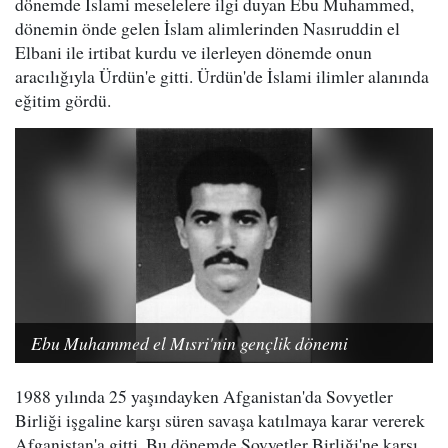
dönemde İslami meselelere ilgi duyan Ebu Muhammed,
dönemin önde gelen İslam alimlerinden Nasıruddin el
Elbani ile irtibat kurdu ve ilerleyen dönemde onun
aracılığıyla Ürdün'e gitti. Ürdün'de İslami ilimler alanında
eğitim gördü.
Ebu Muhammed el Mısri'nin gençlik dönemi
1988 yılında 25 yaşındayken Afganistan'da Sovyetler
Birliği işgaline karşı süren savaşa katılmaya karar vererek
Afganistan'a gitti. Bu dönemde Sovyetler Birliği'ne karşı