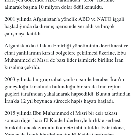
alınarak başına 10 milyon dolar ödül konuldu.
2001 yılında Afganistan'a yönelik ABD ve NATO işgali
başladığında da direniş içerisinde yer aldı ve birçok
çatışmaya katıldı.
Afganistan'daki İslam Emirliği yönetiminin devrilmesi ve
cihat yanlılarının kırsal bölgelere çekilmesi üzerine, Ebu
Muhammed el Mısri de bazı lider isimlerle birlikte İran
kırsalına çekildi.
2003 yılında bir grup cihat yanlısı isimle beraber İran'ın
güneydoğu kırsalında bulunduğu bir sırada İran rejimi
güçleri tarafından yakalanarak hapsedildi. Bunun ardından
İran'da 12 yıl boyunca sürecek hapis hayatı başladı.
2015 yılında Ebu Muhammed el Mısri bir esir takası
sonucu diğer bazı El Kaide liderleriyle birlikte serbest
bırakıldı ancak zorunlu ikamete tabi tutuldu. Esir takası,
Yemen'de İranlı bir diplomatın El Kaide tarafından