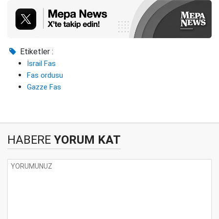
Etiketler :
İsrail Fas
Fas ordusu
Gazze Fas
HABERE
YORUM KAT