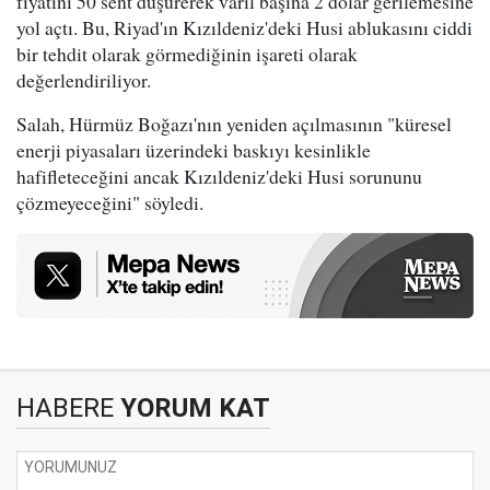
fiyatını 50 sent düşürerek varil başına 2 dolar gerilemesine
yol açtı. Bu, Riyad'ın Kızıldeniz'deki Husi ablukasını ciddi
bir tehdit olarak görmediğinin işareti olarak
değerlendiriliyor.
Salah, Hürmüz Boğazı'nın yeniden açılmasının "küresel
enerji piyasaları üzerindeki baskıyı kesinlikle
hafifleteceğini ancak Kızıldeniz'deki Husi sorununu
çözmeyeceğini" söyledi.
HABERE
YORUM KAT