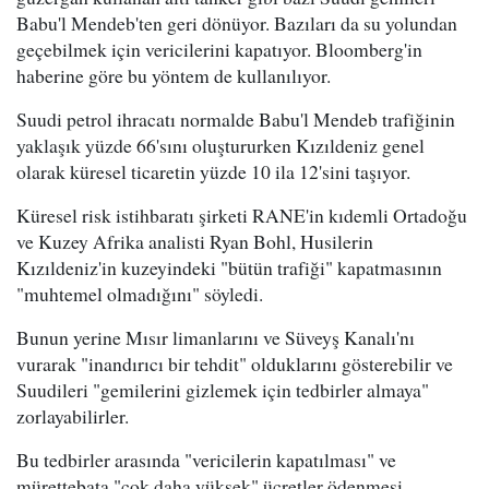
Babu'l Mendeb'ten geri dönüyor. Bazıları da su yolundan
geçebilmek için vericilerini kapatıyor. Bloomberg'in
haberine göre bu yöntem de kullanılıyor.
Suudi petrol ihracatı normalde Babu'l Mendeb trafiğinin
yaklaşık yüzde 66'sını oluştururken Kızıldeniz genel
olarak küresel ticaretin yüzde 10 ila 12'sini taşıyor.
Küresel risk istihbaratı şirketi RANE'in kıdemli Ortadoğu
ve Kuzey Afrika analisti Ryan Bohl, Husilerin
Kızıldeniz'in kuzeyindeki "bütün trafiği" kapatmasının
"muhtemel olmadığını" söyledi.
Bunun yerine Mısır limanlarını ve Süveyş Kanalı'nı
vurarak "inandırıcı bir tehdit" olduklarını gösterebilir ve
Suudileri "gemilerini gizlemek için tedbirler almaya"
zorlayabilirler.
Bu tedbirler arasında "vericilerin kapatılması" ve
mürettebata "çok daha yüksek" ücretler ödenmesi