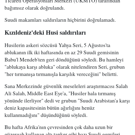
Ticareti Operasyonları Merkezi (UKMTO) tarafından
bağımsız olarak doğrulandı.
Suudi makamları saldırıların hiçbirini doğrulamadı.
Kızıldeniz'deki Husi saldırıları
Husilerin askeri sözcüsü Yahya Seri, 5 Ağustos'ta
ablukanın ilk iki haftasında en az 29 Suudi gemisinin
Babu'l Mendeb'ten geri döndüğünü söyledi. Bu hamleyi
"ablukaya karşı abluka" olarak nitelendiren Seri, grubun
"her tırmanışa tırmanışla karşılık vereceğini" belirtti.
Sana Merkezinde güvenlik meseleleri araştırmacısı Salah
Ali Salah, Middle East Eye'a, "Husiler hala tırmanış
yönünde ilerliyor" dedi ve grubun "Suudi Arabistan'a karşı
deniz kapasitesinin bütün ağırlığını henüz
kullanmadığını" düşündüğünü söyledi.
Bu hafta Afrika'nın çevresinden çok daha uzun bir
güzergah kullanan altı tanker gibi bazı Suudi gemileri