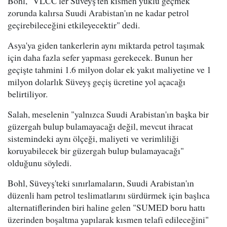
Bohl, "VLCC'ler Süveyş'ten kısmen yüklü geçmek
zorunda kalırsa Suudi Arabistan'ın ne kadar petrol
geçirebileceğini etkileyecektir" dedi.
Asya'ya giden tankerlerin aynı miktarda petrol taşımak
için daha fazla sefer yapması gerekecek. Bunun her
geçişte tahmini 1.6 milyon dolar ek yakıt maliyetine ve 1
milyon dolarlık Süveyş geçiş ücretine yol açacağı
belirtiliyor.
Salah, meselenin "yalnızca Suudi Arabistan'ın başka bir
güzergah bulup bulamayacağı değil, mevcut ihracat
sistemindeki aynı ölçeği, maliyeti ve verimliliği
koruyabilecek bir güzergah bulup bulamayacağı"
olduğunu söyledi.
Bohl, Süveyş'teki sınırlamaların, Suudi Arabistan'ın
düzenli ham petrol teslimatlarını sürdürmek için başlıca
alternatiflerinden biri haline gelen "SUMED boru hattı
üzerinden boşaltma yapılarak kısmen telafi edileceğini"