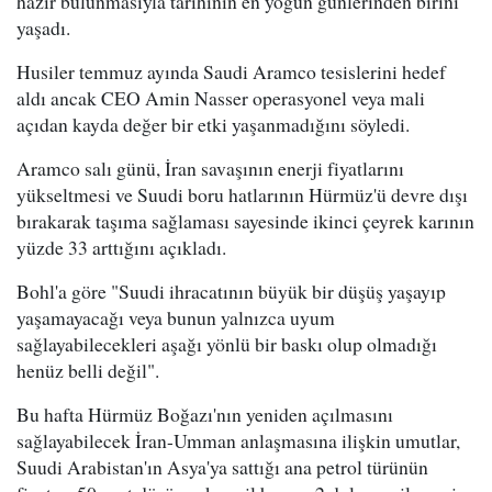
hazır bulunmasıyla tarihinin en yoğun günlerinden birini
yaşadı.
Husiler temmuz ayında Saudi Aramco tesislerini hedef
aldı ancak CEO Amin Nasser operasyonel veya mali
açıdan kayda değer bir etki yaşanmadığını söyledi.
Aramco salı günü, İran savaşının enerji fiyatlarını
yükseltmesi ve Suudi boru hatlarının Hürmüz'ü devre dışı
bırakarak taşıma sağlaması sayesinde ikinci çeyrek karının
yüzde 33 arttığını açıkladı.
Bohl'a göre "Suudi ihracatının büyük bir düşüş yaşayıp
yaşamayacağı veya bunun yalnızca uyum
sağlayabilecekleri aşağı yönlü bir baskı olup olmadığı
henüz belli değil".
Bu hafta Hürmüz Boğazı'nın yeniden açılmasını
sağlayabilecek İran-Umman anlaşmasına ilişkin umutlar,
Suudi Arabistan'ın Asya'ya sattığı ana petrol türünün