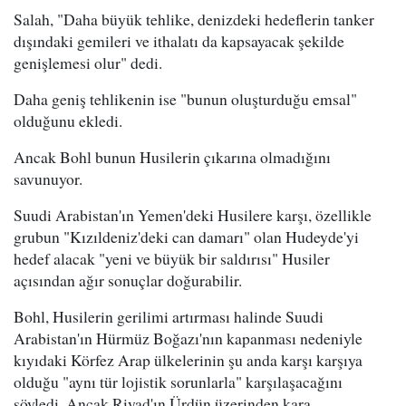
Salah, "Daha büyük tehlike, denizdeki hedeflerin tanker
dışındaki gemileri ve ithalatı da kapsayacak şekilde
genişlemesi olur" dedi.
Daha geniş tehlikenin ise "bunun oluşturduğu emsal"
olduğunu ekledi.
Ancak Bohl bunun Husilerin çıkarına olmadığını
savunuyor.
Suudi Arabistan'ın Yemen'deki Husilere karşı, özellikle
grubun "Kızıldeniz'deki can damarı" olan Hudeyde'yi
hedef alacak "yeni ve büyük bir saldırısı" Husiler
açısından ağır sonuçlar doğurabilir.
Bohl, Husilerin gerilimi artırması halinde Suudi
Arabistan'ın Hürmüz Boğazı'nın kapanması nedeniyle
kıyıdaki Körfez Arap ülkelerinin şu anda karşı karşıya
olduğu "aynı tür lojistik sorunlarla" karşılaşacağını
söyledi. Ancak Riyad'ın Ürdün üzerinden kara