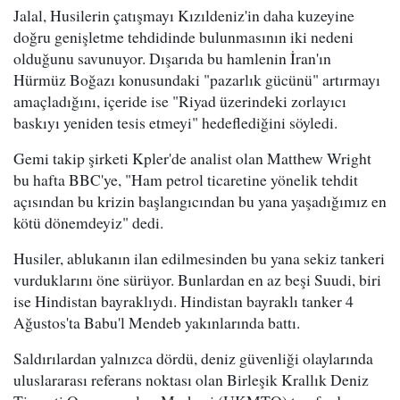
Jalal, Husilerin çatışmayı Kızıldeniz'in daha kuzeyine
doğru genişletme tehdidinde bulunmasının iki nedeni
olduğunu savunuyor. Dışarıda bu hamlenin İran'ın
Hürmüz Boğazı konusundaki "pazarlık gücünü" artırmayı
amaçladığını, içeride ise "Riyad üzerindeki zorlayıcı
baskıyı yeniden tesis etmeyi" hedeflediğini söyledi.
Gemi takip şirketi Kpler'de analist olan Matthew Wright
bu hafta BBC'ye, "Ham petrol ticaretine yönelik tehdit
açısından bu krizin başlangıcından bu yana yaşadığımız en
kötü dönemdeyiz" dedi.
Husiler, ablukanın ilan edilmesinden bu yana sekiz tankeri
vurduklarını öne sürüyor. Bunlardan en az beşi Suudi, biri
ise Hindistan bayraklıydı. Hindistan bayraklı tanker 4
Ağustos'ta Babu'l Mendeb yakınlarında battı.
Saldırılardan yalnızca dördü, deniz güvenliği olaylarında
uluslararası referans noktası olan Birleşik Krallık Deniz