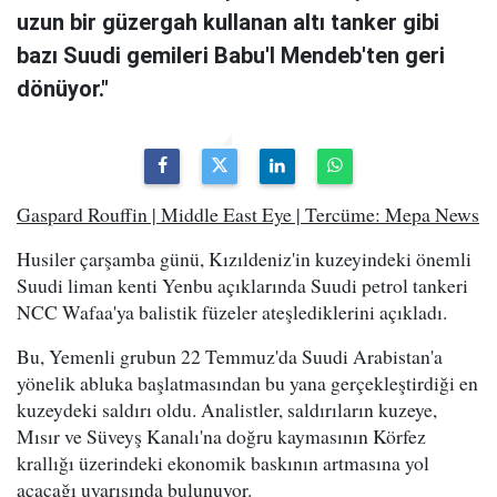
uzun bir güzergah kullanan altı tanker gibi
bazı Suudi gemileri Babu'l Mendeb'ten geri
dönüyor."
Gaspard Rouffin | Middle East Eye | Tercüme: Mepa News
Husiler çarşamba günü, Kızıldeniz'in kuzeyindeki önemli
Suudi liman kenti Yenbu açıklarında Suudi petrol tankeri
NCC Wafaa'ya balistik füzeler ateşlediklerini açıkladı.
Bu, Yemenli grubun 22 Temmuz'da Suudi Arabistan'a
yönelik abluka başlatmasından bu yana gerçekleştirdiği en
kuzeydeki saldırı oldu. Analistler, saldırıların kuzeye,
Mısır ve Süveyş Kanalı'na doğru kaymasının Körfez
krallığı üzerindeki ekonomik baskının artmasına yol
açacağı uyarısında bulunuyor.