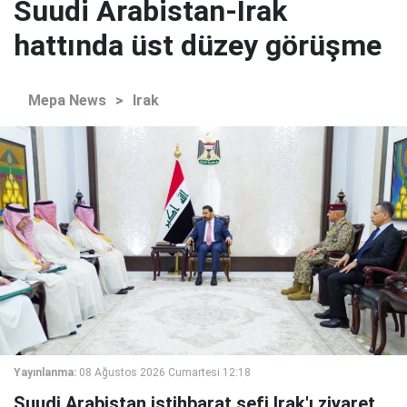
Suudi Arabistan-Irak
hattında üst düzey görüşme
Mepa News
>
Irak
Yayınlanma:
08 Ağustos 2026 Cumartesi 12:18
Suudi Arabistan istihbarat şefi Irak'ı ziyaret