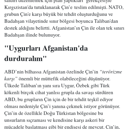
saldırı düzenlemek için plan yaptıkları gerekçesiyle
Kırgızistan'da tutuklanarak Çin’e teslim edilmişti. NATO,
grubun Çin'e karşı büyük bir tehdit oluşturduğunu ve
Badahşan vilayetinde sınır bölgesi boyunca Taliban'dan
destek aldığını belirtti. Afganistan’ın Çin ile olan tek sınırı
Badahşan ilinde bulunuyor.
"Uygurları Afganistan'da
durduralım"
ABD’nin bilhassa Afganistan özelinde Çin’in
“terörizme
karşı”
önemli bir müttefik olabileceğini düşünüyor.
Ülkede Taliban’ın yanı sıra Uygur, Özbek gibi Türk
kökenli birçok cihat yanlısı grupla da savaşı sürdüren
ABD, bu grupların Çin için de bir tehdit teşkil ediyor
olması nedeniyle Çin’i yanına çekmek istiyor görünüyor.
Çin’in de özellikle Doğu Türkistan bölgesine bu
unsurların sıçraması ve kendisine karşı askeri bir
mücadele başlatması gibi bir endişesi de mevcut. Çin’in,