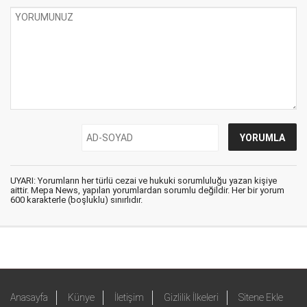
UYARI: Yorumların her türlü cezai ve hukuki sorumluluğu yazan kişiye
aittir. Mepa News, yapılan yorumlardan sorumlu değildir. Her bir yorum
600 karakterle (boşluklu) sınırlıdır.
Anasayfa
Künye
İletişim
Gizlilik İlkeleri
Sitene Ekle