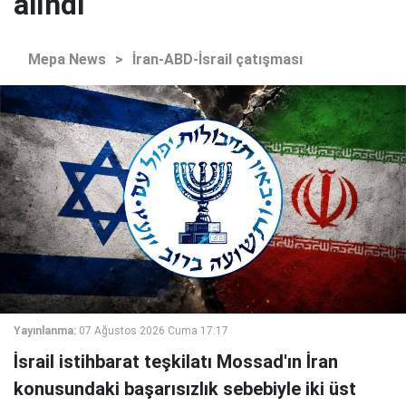
alındı"
Mepa News
>
İran-ABD-İsrail çatışması
Yayınlanma:
07 Ağustos 2026 Cuma 17:17
İsrail istihbarat teşkilatı Mossad'ın İran
konusundaki başarısızlık sebebiyle iki üst