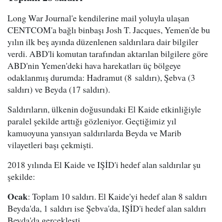
Long War Journal'e kendilerine mail yoluyla ulaşan
CENTCOM'a bağlı binbaşı Josh T. Jacques, Yemen'de bu
yılın ilk beş ayında düzenlenen saldırılara dair bilgiler
verdi. ABD'li komutan tarafından aktarılan bilgilere göre
ABD'nin Yemen'deki hava harekatları üç bölgeye
odaklanmış durumda: Hadramut (8 saldırı), Şebva (3
saldırı) ve Beyda (17 saldırı).
Saldırıların, ülkenin doğusundaki El Kaide etkinliğiyle
paralel şekilde arttığı gözleniyor. Geçtiğimiz yıl
kamuoyuna yansıyan saldırılarda Beyda ve Marib
vilayetleri başı çekmişti.
2018 yılında El Kaide ve IŞİD'i hedef alan saldırılar şu
şekilde:
Ocak
: Toplam 10 saldırı. El Kaide'yi hedef alan 8 saldırı
Beyda'da, 1 saldırı ise Şebva'da, IŞİD'i hedef alan saldırı
Beyda'da gerçekleşti.