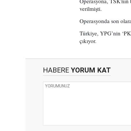
Operasyona, TSK'nın b
verilmişti.
Operasyonda son olara
Türkiye, YPG’nin ‘PKK
çıkıyor.
HABERE
YORUM KAT