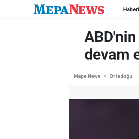
Haber
ABD'nin 
devam e
Mepa News
>
Ortadoğu