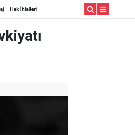
aj
Hak İhlalleri
vkiyatı