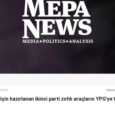
 16:31
Günce
n hazırlanan ikinci parti zırhlı araçların YPG'ye 