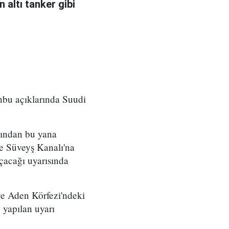
 altı tanker gibi
nbu açıklarında Suudi
sından bu yana
 ve Süveyş Kanalı'na
çacağı uyarısında
ve Aden Körfezi'ndeki
 yapılan uyarı