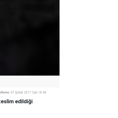
lleme:
07 Şubat 2017 Salı 18:40
teslim edildiği