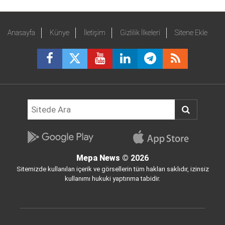
Anasayfa
Künye
İletişim
Gizlilik İlkeleri
Sitene Ekle
Mepa News
© 2026
Sitemizde kullanılan içerik ve görsellerin tüm hakları saklıdır, izinsiz
kullanımı hukuki yaptırıma tabidir.