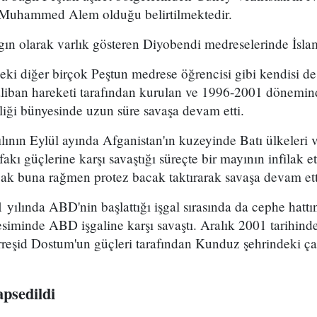
n Muhammed Alem olduğu belirtilmektedir.
n olarak varlık gösteren Diyobendi medreselerinde İslam
deki diğer birçok Peştun medrese öğrencisi gibi kendisi 
Taliban hareketi tarafından kurulan ve 1996-2001 dönemin
liği bünyesinde uzun süre savaşa devam etti.
ının Eylül ayında Afganistan'ın kuzeyinde Batı ülkeleri v
akı güçlerine karşı savaştığı süreçte bir mayının infilak 
cak buna rağmen protez bacak taktırarak savaşa devam ett
yılında ABD'nin başlattığı işgal sırasında da cephe hatt
esiminde ABD işgaline karşı savaştı. Aralık 2001 tarihi
rreşid Dostum'un güçleri tarafından Kunduz şehrindeki çat
psedildi