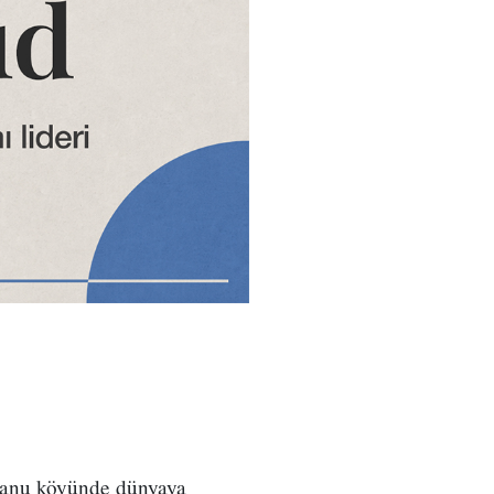
n Nanu köyünde dünyaya