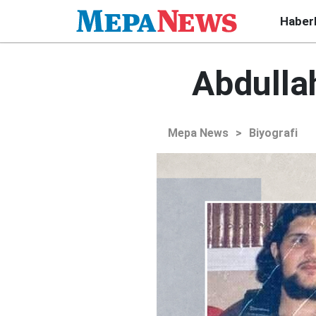
Haber
Abdulla
Mepa News
>
Biyografi