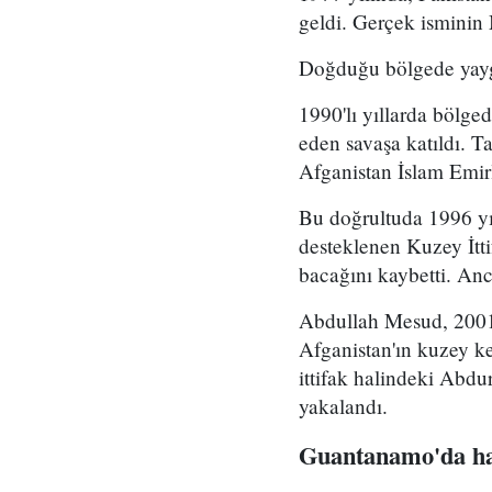
geldi. Gerçek ismini
Doğduğu bölgede yaygı
1990'lı yıllarda bölge
eden savaşa katıldı. 
Afganistan İslam Emir
Bu doğrultuda 1996 yıl
desteklenen Kuzey İttif
bacağını kaybetti. An
Abdullah Mesud, 2001 
Afganistan'ın kuzey k
ittifak halindeki Abdu
yakalandı.
Guantanamo'da ha