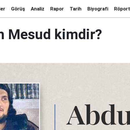
ler
Görüş
Analiz
Rapor
Tarih
Biyografi
Röport
h Mesud kimdir?