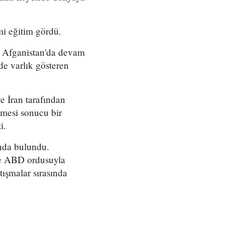
i eğitim gördü.
de Afganistan'da devam
de varlık gösteren
e İran tarafından
etmesi sonucu bir
i.
ında bulundu.
nde ABD ordusuyla
ışmalar sırasında