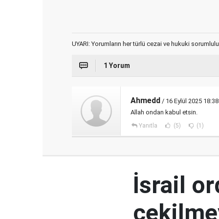
UYARI: Yorumların her türlü cezai ve hukuki sorumlulu
1 Yorum
Ahmedd
/ 16 Eylül 2025 18:38
Allah ondan kabul etsin.
Yanıtla
(5)
(1)
İsrail 
çekilme