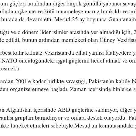
m güçleri tarafından diğer birçok gönüllü yabancı savaşç
rafından işkence ve kötü muameleye maruz bırakıldı ve 
er burada da devam etti. Mesud 25 ay boyunca Guantanamo
uğu ve o dönem lider isimler arasında yer almadığı için, 2
ade edildi, bunun ardından memleketi olan Güney Vezirist
best kalır kalmaz Veziristan'da cihat yanlısı faaliyetlere 
NATO öncülüğündeki işgal güçlerini hedef almak ve onl
kesmekti.
lardan 2001'e kadar birlikte savaştığı, Pakistan'ın kabile 
iden organize etmeye başladı. Zaman içerisinde binlerce s
an Afganistan içerisinde ABD güçlerine saldırıyor, diğer 
yanlısı grupları barındırıyor ve onlara destek oluyordu. P
ikte hareket etmeleri sebebiyle Mesud'un komutasındaki g