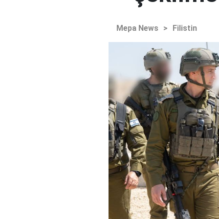
Mepa News
>
Filistin