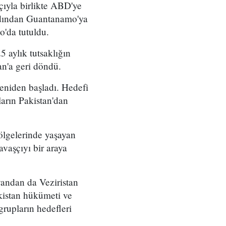
ıyla birlikte ABD'ye
ardından Guantanamo'ya
'da tutuldu.
5 aylık tutsaklığın
an'a geri döndü.
yeniden başladı. Hedefi
arın Pakistan'dan
bölgelerinde yaşayan
avaşçıyı bir araya
yandan da Veziristan
akistan hükümeti ve
rupların hedefleri