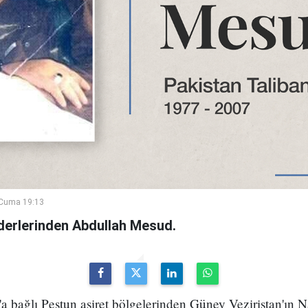
Cuma 19:13
iderlerinden Abdullah Mesud.
n'a bağlı Peştun aşiret bölgelerinden Güney Veziristan'ı