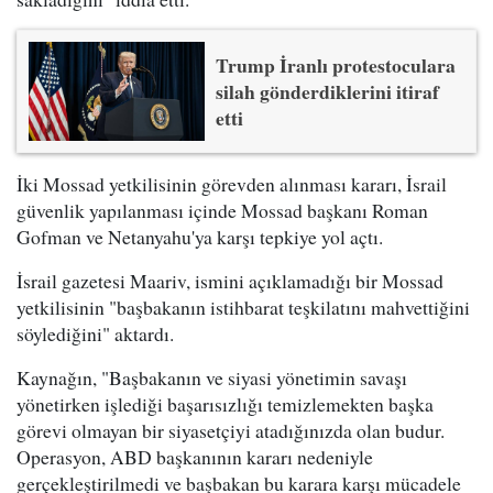
Trump İranlı protestoculara
silah gönderdiklerini itiraf
etti
İki Mossad yetkilisinin görevden alınması kararı, İsrail
güvenlik yapılanması içinde Mossad başkanı Roman
Gofman ve Netanyahu'ya karşı tepkiye yol açtı.
İsrail gazetesi Maariv, ismini açıklamadığı bir Mossad
yetkilisinin "başbakanın istihbarat teşkilatını mahvettiğini
söylediğini" aktardı.
Kaynağın, "Başbakanın ve siyasi yönetimin savaşı
yönetirken işlediği başarısızlığı temizlemekten başka
görevi olmayan bir siyasetçiyi atadığınızda olan budur.
Operasyon, ABD başkanının kararı nedeniyle
gerçekleştirilmedi ve başbakan bu karara karşı mücadele