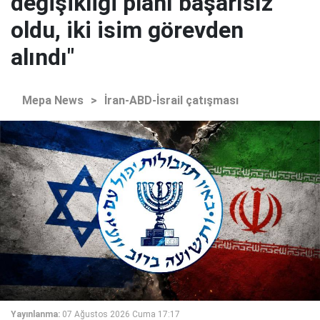
değişikliği planı başarısız
oldu, iki isim görevden
alındı"
Mepa News
>
İran-ABD-İsrail çatışması
Yayınlanma:
07 Ağustos 2026 Cuma 17:17