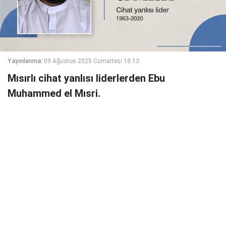
Yayınlanma:
09 Ağustos 2025 Cumartesi 18:13
Mısırlı cihat yanlısı liderlerden Ebu
Muhammed el Mısri.
Ebu Muhammed el Mısri, gerçek ismiyle Abdullah
Ahmed Abdullah el Elfi, Haziran 1963 tarihinde Mısır'ın
kuzeyindeki Garbiye ilinde dünyaya geldi.
Gençlik yıllarında Mısır'a İslami ve cihat yanlısı akımların
faaliyetleri zirveye ulaşmış durumdaydı. Kendisi de bu
dönemde İslami meselelere ilgi duyan Ebu Muhammed,