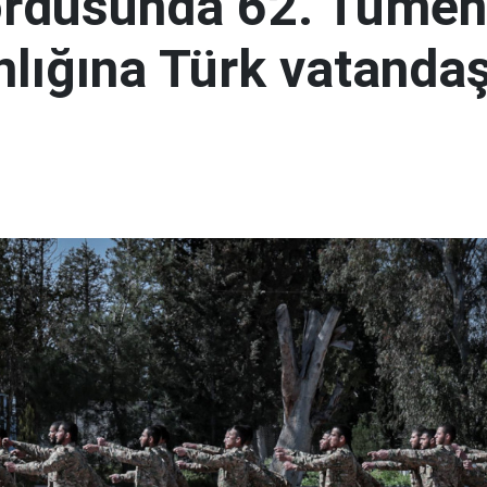
ordusunda 62. Tümen
lığına Türk vatandaş