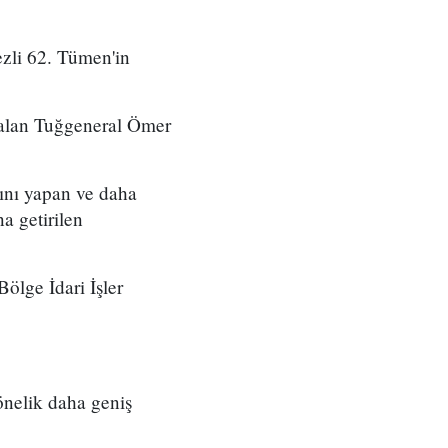
zli 62. Tümen'in
 alan Tuğgeneral Ömer
ını yapan ve daha
a getirilen
ölge İdari İşler
önelik daha geniş