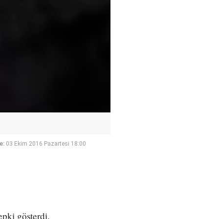
e:
03 Ekim 2016 Pazartesi 18:00
epki gösterdi.