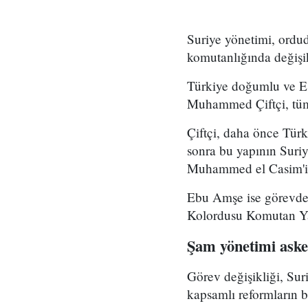
Suriye yönetimi, ord
komutanlığında değişikl
Türkiye doğumlu ve Es
Muhammed Çiftçi, tüm
Çiftçi, daha önce Tür
sonra bu yapının Suri
Muhammed el Casim'in
Ebu Amşe ise görevden
Kolordusu Komutan Yar
Şam yönetimi asker
Görev değişikliği, Su
kapsamlı reformların bi