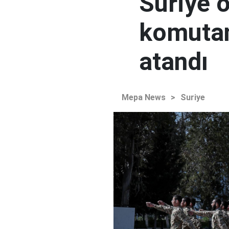
Suriye 
komutan
atandı
Mepa News
>
Suriye