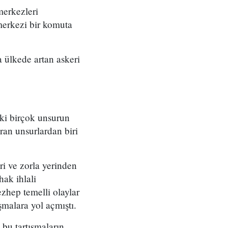
merkezleri
merkezi bir komuta
 ülkede artan askeri
eki birçok unsurun
ran unsurlardan biri
ri ve zorla yerinden
ak ihlali
zhep temelli olaylar
şmalara yol açmıştı.
bu tartışmaların