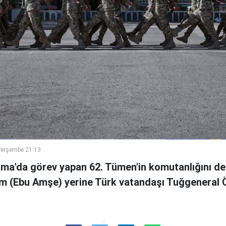
Perşembe 21:13
ama'da görev yapan 62. Tümen'in komutanlığını de
m (Ebu Amşe) yerine Türk vatandaşı Tuğgenera