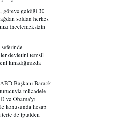
n, göreve geldiği 30
 "Sağdan soldan herkes
mızı incelemeksizin
 seferinde
er devletini temsil
eni kınadığınızda
da ABD Başkanı Barack
şturucuyla mücadele
ABD ve Obama'yı
ele konusunda hesap
terte de iptalden