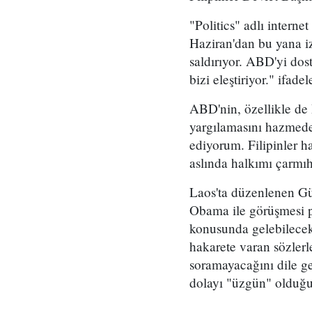
"Politics" adlı intern
Haziran'dan bu yana izl
saldırıyor. ABD'yi do
bizi eleştiriyor." ifadel
ABD'nin, özellikle de
yargılamasını hazmedem
ediyorum. Filipinler 
aslında halkımı çarmı
Laos'ta düzenlenen G
Obama ile görüşmesi p
konusunda gelebilecek 
hakarete varan sözler
soramayacağını dile ge
dolayı "üzgün" olduğu