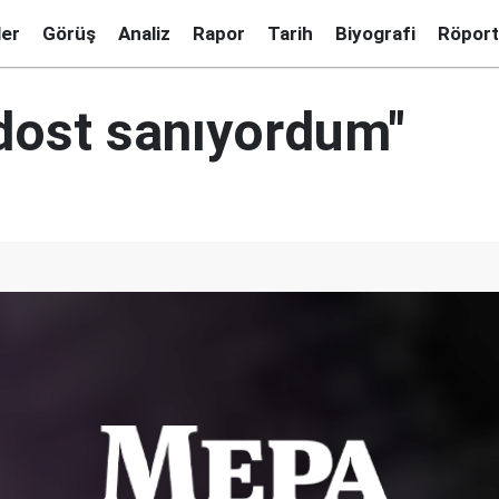
ler
Görüş
Analiz
Rapor
Tarih
Biyografi
Röport
 dost sanıyordum"