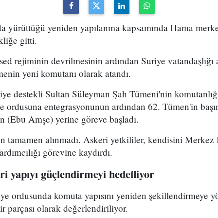
uda yürüttüğü yeniden yapılanma kapsamında Hama merke
iğe gitti.
ed rejiminin devrilmesinin ardından Suriye vatandaşlığı
enin yeni komutanı olarak atandı.
kiye destekli Sultan Süleyman Şah Tümeni'nin komutanlığ
ye ordusuna entegrasyonunun ardından 62. Tümen'in başın
 (Ebu Amşe) yerine göreve başladı.
 tamamen alınmadı. Askeri yetkililer, kendisini Merkez B
dımcılığı görevine kaydırdı.
i yapıyı güçlendirmeyi hedefliyor
riye ordusunda komuta yapısını yeniden şekillendirmeye y
r parçası olarak değerlendiriliyor.