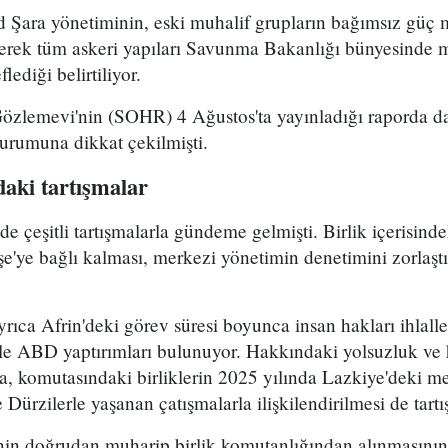
Şara yönetiminin, eski muhalif grupların bağımsız güç 
yerek tüm askeri yapıları Savunma Bakanlığı bünyesinde 
lediği belirtiliyor.
Gözlemevi'nin (SOHR) 4 Ağustos'ta yayınladığı raporda da
durumuna dikkat çekilmişti.
aki tartışmalar
çeşitli tartışmalarla gündeme gelmişti. Birlik içerisind
e'ye bağlı kalması, merkezi yönetimin denetimini zorlaştı
ca Afrin'deki görev süresi boyunca insan hakları ihlalle
le ABD yaptırımları bulunuyor. Hakkındaki yolsuzluk ve h
ra, komutasındaki birliklerin 2025 yılında Lazkiye'deki me
Dürzilerle yaşanan çatışmalarla ilişkilendirilmesi de tartı
n doğrudan muharip birlik komutanlığından alınmasının 