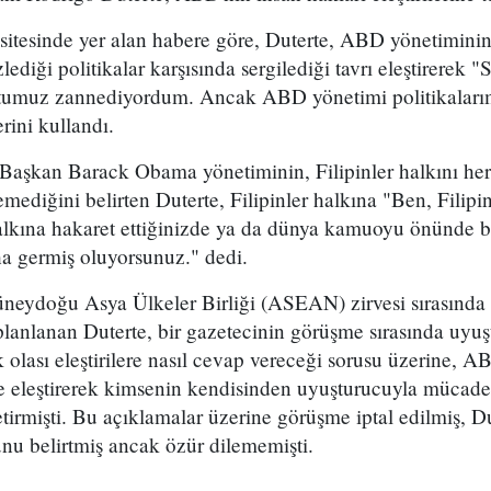
et sitesinde yer alan habere göre, Duterte, ABD yönetimini
ediği politikalar karşısında sergilediği tavrı eleştirerek
stumuz zannediyordum. Ancak ABD yönetimi politikaları
erini kullandı.
 Başkan Barack Obama yönetiminin, Filipinler halkını her
ediğini belirten Duterte, Filipinler halkına "Ben, Filipinl
halkına hakaret ettiğinizde ya da dünya kamuoyu önünde b
ha germiş oluyorsunuz." dedi.
üneydoğu Asya Ülkeler Birliği (ASEAN) zirvesi sırasın
lanlanan Duterte, bir gazetecinin görüşme sırasında uyu
olası eleştirilere nasıl cevap vereceği sorusu üzerine, 
le eleştirerek kimsenin kendisinden uyuşturucuyla mücad
tirmişti. Bu açıklamalar üzerine görüşme iptal edilmiş, Du
nu belirtmiş ancak özür dilememişti.