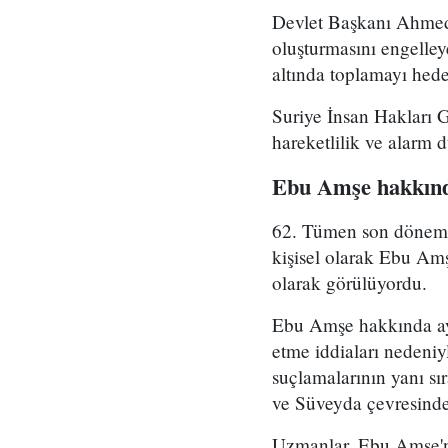
Devlet Başkanı Ahmed 
oluşturmasını engelle
altında toplamayı hedef
Suriye İnsan Hakları 
hareketlilik ve alarm 
Ebu Amşe hakkınd
62. Tümen son dönemde 
kişisel olarak Ebu Amş
olarak görülüyordu.
Ebu Amşe hakkında ayrı
etme iddiaları nedeniy
suçlamalarının yanı sı
ve Süveyda çevresinde 
Uzmanlar, Ebu Amşe'ni