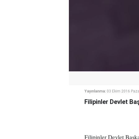
Yayınlanma:
03 Ekim 2016 Paza
Filipinler Devlet B
Filipinler Devlet Başka