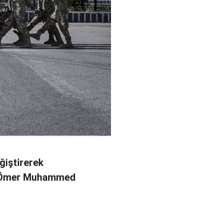
ğiştirerek
l Ömer Muhammed