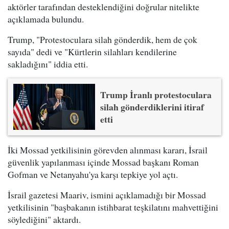
aktörler tarafından desteklendiğini doğrular nitelikte
açıklamada bulundu.
Trump, "Protestoculara silah gönderdik, hem de çok
sayıda" dedi ve "Kürtlerin silahları kendilerine
sakladığını" iddia etti.
Trump İranlı protestoculara
silah gönderdiklerini itiraf
etti
İki Mossad yetkilisinin görevden alınması kararı, İsrail
güvenlik yapılanması içinde Mossad başkanı Roman
Gofman ve Netanyahu'ya karşı tepkiye yol açtı.
İsrail gazetesi Maariv, ismini açıklamadığı bir Mossad
yetkilisinin "başbakanın istihbarat teşkilatını mahvettiğini
söylediğini" aktardı.