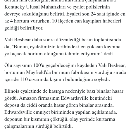
Kentucky Ulusal Muhafızları ve eyalet polislerinin
devreye sokulduğunu belirtti. Eyaleti son 24 saat içinde en
az 4 hortum vururken, 10 ilçeden can kayıpları haberleri
geldiği belirtiliyor.
Vali Beshear daha sonra düzenlediği basın toplantısında
da, "Bunun, eyaletimizin tarihindeki en çok can kaybına
yol açacak hortum olduğunu tahmin ediyorum" dedi.
Ölü sayısının 100'ü geçebileceğini kaydeden Vali Beshear,
hortumun Mayfield'da bir mum fabrikasını vurduğu sırada
içeride 110 civarında kişinin bulunduğunu söyledi.
Illinois eyaletinde de kasırga nedeniyle bazı binalar hasar
gördü. Amazon firmasının Edwardsville kentindeki
deposu da ciddi oranda hasar gören binalar arasında.
Edwardsville emniyet biriminden yapılan açıklamada,
deponun bir kısmının çöktüğü, olay yerinde kurtarma
çalışmalarının sürdüğü belirtildi.