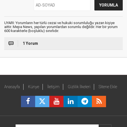
UYARI: Yorumların her türlü cezai ve hukuki sorumluluğu yazan kişiye
aittir. Mepa News, yapılan yorumlardan sorumlu değildir. Her bir yorum
600 karakterle (boşluklu) sınırlıdır.
1 Yorum
Anasayfa
Künye
İletişim
Gizlilik İlkeleri
Sitene Ekle