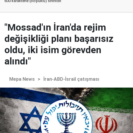
600 karakterle (boşluklu) sınırlıdır.
"Mossad'ın İran'da rejim
değişikliği planı başarısız
oldu, iki isim görevden
alındı"
Mepa News
>
İran-ABD-İsrail çatışması