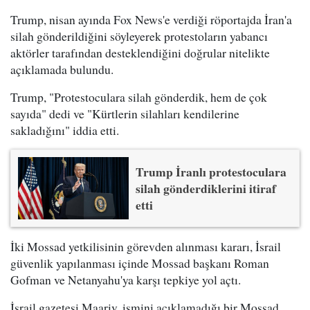
Trump, nisan ayında Fox News'e verdiği röportajda İran'a
silah gönderildiğini söyleyerek protestoların yabancı
aktörler tarafından desteklendiğini doğrular nitelikte
açıklamada bulundu.
Trump, "Protestoculara silah gönderdik, hem de çok
sayıda" dedi ve "Kürtlerin silahları kendilerine
sakladığını" iddia etti.
Trump İranlı protestoculara
silah gönderdiklerini itiraf
etti
İki Mossad yetkilisinin görevden alınması kararı, İsrail
güvenlik yapılanması içinde Mossad başkanı Roman
Gofman ve Netanyahu'ya karşı tepkiye yol açtı.
İsrail gazetesi Maariv, ismini açıklamadığı bir Mossad