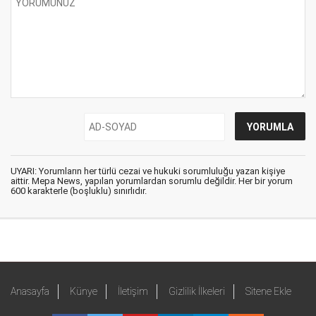
UYARI: Yorumların her türlü cezai ve hukuki sorumluluğu yazan kişiye
aittir. Mepa News, yapılan yorumlardan sorumlu değildir. Her bir yorum
600 karakterle (boşluklu) sınırlıdır.
Anasayfa
Künye
İletişim
Gizlilik İlkeleri
Sitene Ekle