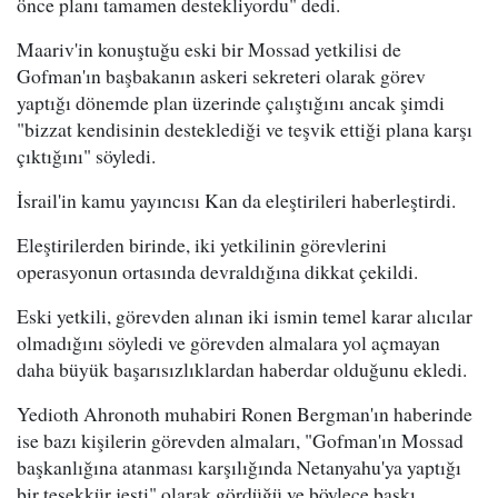
önce planı tamamen destekliyordu" dedi.
Maariv'in konuştuğu eski bir Mossad yetkilisi de
Gofman'ın başbakanın askeri sekreteri olarak görev
yaptığı dönemde plan üzerinde çalıştığını ancak şimdi
"bizzat kendisinin desteklediği ve teşvik ettiği plana karşı
çıktığını" söyledi.
İsrail'in kamu yayıncısı Kan da eleştirileri haberleştirdi.
Eleştirilerden birinde, iki yetkilinin görevlerini
operasyonun ortasında devraldığına dikkat çekildi.
Eski yetkili, görevden alınan iki ismin temel karar alıcılar
olmadığını söyledi ve görevden almalara yol açmayan
daha büyük başarısızlıklardan haberdar olduğunu ekledi.
Yedioth Ahronoth muhabiri Ronen Bergman'ın haberinde
ise bazı kişilerin görevden almaları, "Gofman'ın Mossad
başkanlığına atanması karşılığında Netanyahu'ya yaptığı
bir teşekkür jesti" olarak gördüğü ve böylece baskı