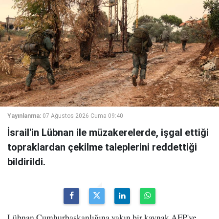
Yayınlanma:
07 Ağustos 2026 Cuma 09:40
İsrail'in Lübnan ile müzakerelerde, işgal ettiği
topraklardan çekilme taleplerini reddettiği
bildirildi.
Lübnan Cumhurbaşkanlığına yakın bir kaynak AFP'ye,