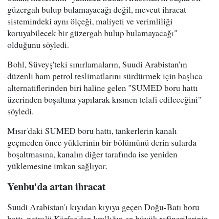
güzergah bulup bulamayacağı değil, mevcut ihracat
sistemindeki aynı ölçeği, maliyeti ve verimliliği
koruyabilecek bir güzergah bulup bulamayacağı"
olduğunu söyledi.
Bohl, Süveyş'teki sınırlamaların, Suudi Arabistan'ın
düzenli ham petrol teslimatlarını sürdürmek için başlıca
alternatiflerinden biri haline gelen "SUMED boru hattı
üzerinden boşaltma yapılarak kısmen telafi edileceğini"
söyledi.
Mısır'daki SUMED boru hattı, tankerlerin kanalı
geçmeden önce yüklerinin bir bölümünü derin sularda
boşaltmasına, kanalın diğer tarafında ise yeniden
yüklemesine imkan sağlıyor.
Yenbu'da artan ihracat
Suudi Arabistan'ı kıyıdan kıyıya geçen Doğu-Batı boru
hattı, petrolü Körfez'den krallığın en büyük rafinerilerinin