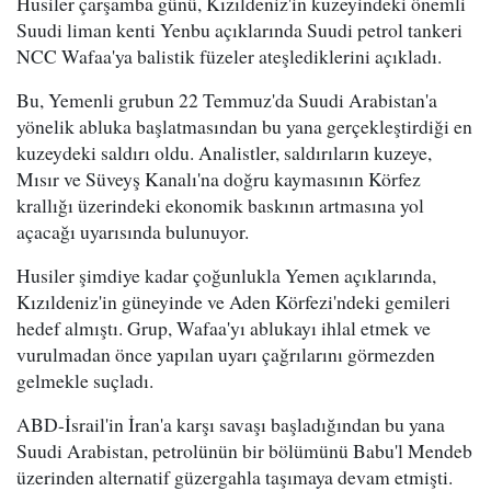
Husiler çarşamba günü, Kızıldeniz'in kuzeyindeki önemli
Suudi liman kenti Yenbu açıklarında Suudi petrol tankeri
NCC Wafaa'ya balistik füzeler ateşlediklerini açıkladı.
Bu, Yemenli grubun 22 Temmuz'da Suudi Arabistan'a
yönelik abluka başlatmasından bu yana gerçekleştirdiği en
kuzeydeki saldırı oldu. Analistler, saldırıların kuzeye,
Mısır ve Süveyş Kanalı'na doğru kaymasının Körfez
krallığı üzerindeki ekonomik baskının artmasına yol
açacağı uyarısında bulunuyor.
Husiler şimdiye kadar çoğunlukla Yemen açıklarında,
Kızıldeniz'in güneyinde ve Aden Körfezi'ndeki gemileri
hedef almıştı. Grup, Wafaa'yı ablukayı ihlal etmek ve
vurulmadan önce yapılan uyarı çağrılarını görmezden
gelmekle suçladı.
ABD-İsrail'in İran'a karşı savaşı başladığından bu yana
Suudi Arabistan, petrolünün bir bölümünü Babu'l Mendeb
üzerinden alternatif güzergahla taşımaya devam etmişti.