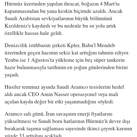
Hürmüz üzerinden yapılan ihracat, boğazın 4 Mart'ta
kapanmasından bu yana keskin biçimde azaldı. Ancak
Suudi Arabistan sevkiyatlarının büyük bölümünü
Kızıldeniz'e kaydırdı ve bu nedenle bu su yolu artık
özellikle hassas hale geldi.
Denizcilik istihbaratı şirketi Kpler, Babu'l Mendeb
üzerinden geçen hacmin sekiz kat arttığını tahmin ediyor.
Yenbu ise 1 Ağustos'ta yükleme için beş süper tankerin
hazır bulunmasıyla tarihinin en yoğun günlerinden birini
yaşadı.
Husiler temmuz ayında Saudi Aramco tesislerini hedef
aldı ancak CEO Amin Nasser operasyonel veya mali
açıdan kayda değer bir etki yaşanmadığını söyledi.
Aramco salı günü, İran savaşının enerji fiyatlarını
yükseltmesi ve Suudi boru hatlarının Hürmüz'ü devre dışı
bırakarak taşıma sağlaması sayesinde ikinci çeyrek karının
yüzde 33 arttığını açıkladı.