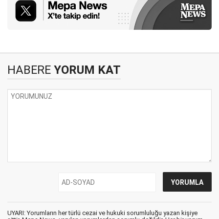
HABERE
YORUM KAT
UYARI: Yorumların her türlü cezai ve hukuki sorumluluğu yazan kişiye