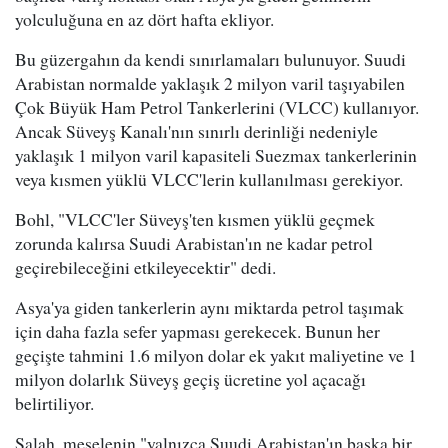
yolculuğuna en az dört hafta ekliyor.
Bu güzergahın da kendi sınırlamaları bulunuyor. Suudi
Arabistan normalde yaklaşık 2 milyon varil taşıyabilen
Çok Büyük Ham Petrol Tankerlerini (VLCC) kullanıyor.
Ancak Süveyş Kanalı'nın sınırlı derinliği nedeniyle
yaklaşık 1 milyon varil kapasiteli Suezmax tankerlerinin
veya kısmen yüklü VLCC'lerin kullanılması gerekiyor.
Bohl, "VLCC'ler Süveyş'ten kısmen yüklü geçmek
zorunda kalırsa Suudi Arabistan'ın ne kadar petrol
geçirebileceğini etkileyecektir" dedi.
Asya'ya giden tankerlerin aynı miktarda petrol taşımak
için daha fazla sefer yapması gerekecek. Bunun her
geçişte tahmini 1.6 milyon dolar ek yakıt maliyetine ve 1
milyon dolarlık Süveyş geçiş ücretine yol açacağı
belirtiliyor.
Salah, meselenin "yalnızca Suudi Arabistan'ın başka bir