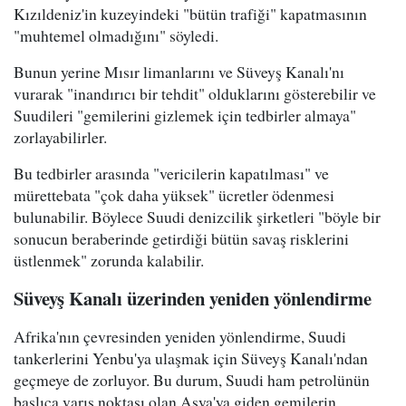
Kızıldeniz'in kuzeyindeki "bütün trafiği" kapatmasının
"muhtemel olmadığını" söyledi.
Bunun yerine Mısır limanlarını ve Süveyş Kanalı'nı
vurarak "inandırıcı bir tehdit" olduklarını gösterebilir ve
Suudileri "gemilerini gizlemek için tedbirler almaya"
zorlayabilirler.
Bu tedbirler arasında "vericilerin kapatılması" ve
mürettebata "çok daha yüksek" ücretler ödenmesi
bulunabilir. Böylece Suudi denizcilik şirketleri "böyle bir
sonucun beraberinde getirdiği bütün savaş risklerini
üstlenmek" zorunda kalabilir.
Süveyş Kanalı üzerinden yeniden yönlendirme
Afrika'nın çevresinden yeniden yönlendirme, Suudi
tankerlerini Yenbu'ya ulaşmak için Süveyş Kanalı'ndan
geçmeye de zorluyor. Bu durum, Suudi ham petrolünün
başlıca varış noktası olan Asya'ya giden gemilerin