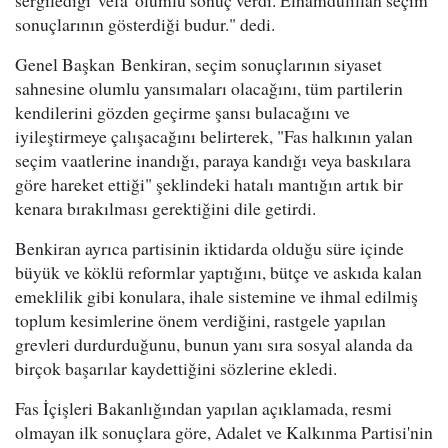
sergilediği 'vefa' olumlu sonuç verdi. Elhamdülillah seçim
sonuçlarının gösterdiği budur." dedi.
Genel Başkan Benkiran, seçim sonuçlarının siyaset
sahnesine olumlu yansımaları olacağını, tüm partilerin
kendilerini gözden geçirme şansı bulacağını ve
iyileştirmeye çalışacağını belirterek, "Fas halkının yalan
seçim vaatlerine inandığı, paraya kandığı veya baskılara
göre hareket ettiği" şeklindeki hatalı mantığın artık bir
kenara bırakılması gerektiğini dile getirdi.
Benkiran ayrıca partisinin iktidarda olduğu süre içinde
büyük ve köklü reformlar yaptığını, bütçe ve askıda kalan
emeklilik gibi konulara, ihale sistemine ve ihmal edilmiş
toplum kesimlerine önem verdiğini, rastgele yapılan
grevleri durdurduğunu, bunun yanı sıra sosyal alanda da
birçok başarılar kaydettiğini sözlerine ekledi.
Fas İçişleri Bakanlığından yapılan açıklamada, resmi
olmayan ilk sonuçlara göre, Adalet ve Kalkınma Partisi'nin