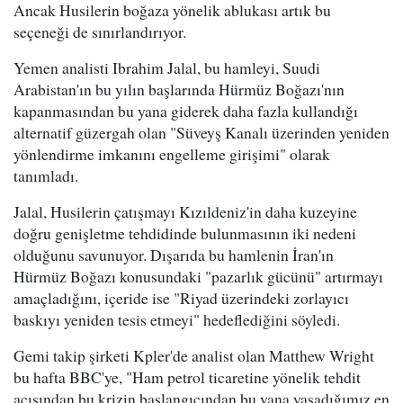
Ancak Husilerin boğaza yönelik ablukası artık bu
seçeneği de sınırlandırıyor.
Yemen analisti Ibrahim Jalal, bu hamleyi, Suudi
Arabistan'ın bu yılın başlarında Hürmüz Boğazı'nın
kapanmasından bu yana giderek daha fazla kullandığı
alternatif güzergah olan "Süveyş Kanalı üzerinden yeniden
yönlendirme imkanını engelleme girişimi" olarak
tanımladı.
Jalal, Husilerin çatışmayı Kızıldeniz'in daha kuzeyine
doğru genişletme tehdidinde bulunmasının iki nedeni
olduğunu savunuyor. Dışarıda bu hamlenin İran'ın
Hürmüz Boğazı konusundaki "pazarlık gücünü" artırmayı
amaçladığını, içeride ise "Riyad üzerindeki zorlayıcı
baskıyı yeniden tesis etmeyi" hedeflediğini söyledi.
Gemi takip şirketi Kpler'de analist olan Matthew Wright
bu hafta BBC'ye, "Ham petrol ticaretine yönelik tehdit
açısından bu krizin başlangıcından bu yana yaşadığımız en