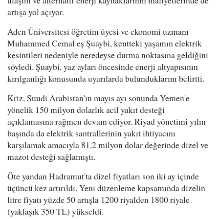
ulaşım ve alternatif enerji kaynaklarının maliyetlerinde de
artışa yol açıyor.
Aden Üniversitesi öğretim üyesi ve ekonomi uzmanı
Muhammed Cemal eş Şuaybi, kentteki yaşamın elektrik
kesintileri nedeniyle neredeyse durma noktasına geldiğini
söyledi. Şuaybi, yaz ayları öncesinde enerji altyapısının
kırılganlığı konusunda uyarılarda bulunduklarını belirtti.
Kriz, Suudi Arabistan'ın mayıs ayı sonunda Yemen'e
yönelik 150 milyon dolarlık acil yakıt desteği
açıklamasına rağmen devam ediyor. Riyad yönetimi yılın
başında da elektrik santrallerinin yakıt ihtiyacını
karşılamak amacıyla 81,2 milyon dolar değerinde dizel ve
mazot desteği sağlamıştı.
Öte yandan Hadramut'ta dizel fiyatları son iki ay içinde
üçüncü kez artırıldı. Yeni düzenleme kapsamında dizelin
litre fiyatı yüzde 50 artışla 1200 riyalden 1800 riyale
(yaklaşık 350 TL) yükseldi.