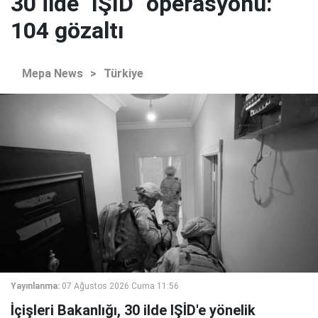
30 ilde "IŞİD" operasyonu:
104 gözaltı
Mepa News
>
Türkiye
Yayınlanma:
07 Ağustos 2026 Cuma 11:56
İçişleri Bakanlığı, 30 ilde IŞİD'e yönelik