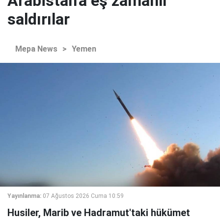
Arabistan'a eş zamanlı
saldırılar
Mepa News
>
Yemen
Yayınlanma:
07 Ağustos 2026 Cuma 10:59
Husiler, Marib ve Hadramut'taki hükümet