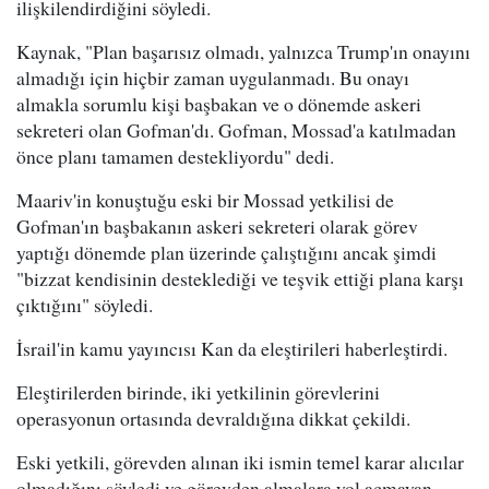
ilişkilendirdiğini söyledi.
Kaynak, "Plan başarısız olmadı, yalnızca Trump'ın onayını
almadığı için hiçbir zaman uygulanmadı. Bu onayı
almakla sorumlu kişi başbakan ve o dönemde askeri
sekreteri olan Gofman'dı. Gofman, Mossad'a katılmadan
önce planı tamamen destekliyordu" dedi.
Maariv'in konuştuğu eski bir Mossad yetkilisi de
Gofman'ın başbakanın askeri sekreteri olarak görev
yaptığı dönemde plan üzerinde çalıştığını ancak şimdi
"bizzat kendisinin desteklediği ve teşvik ettiği plana karşı
çıktığını" söyledi.
İsrail'in kamu yayıncısı Kan da eleştirileri haberleştirdi.
Eleştirilerden birinde, iki yetkilinin görevlerini
operasyonun ortasında devraldığına dikkat çekildi.
Eski yetkili, görevden alınan iki ismin temel karar alıcılar
olmadığını söyledi ve görevden almalara yol açmayan