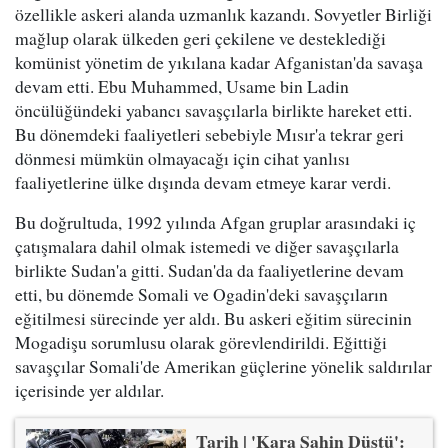
özellikle askeri alanda uzmanlık kazandı. Sovyetler Birliği
mağlup olarak ülkeden geri çekilene ve desteklediği
komünist yönetim de yıkılana kadar Afganistan'da savaşa
devam etti. Ebu Muhammed, Usame bin Ladin
öncülüğündeki yabancı savaşçılarla birlikte hareket etti.
Bu dönemdeki faaliyetleri sebebiyle Mısır'a tekrar geri
dönmesi mümkün olmayacağı için cihat yanlısı
faaliyetlerine ülke dışında devam etmeye karar verdi.
Bu doğrultuda, 1992 yılında Afgan gruplar arasındaki iç
çatışmalara dahil olmak istemedi ve diğer savaşçılarla
birlikte Sudan'a gitti. Sudan'da da faaliyetlerine devam
etti, bu dönemde Somali ve Ogadin'deki savaşçıların
eğitilmesi sürecinde yer aldı. Bu askeri eğitim sürecinin
Mogadişu sorumlusu olarak görevlendirildi. Eğittiği
savaşçılar Somali'de Amerikan güçlerine yönelik saldırılar
içerisinde yer aldılar.
Tarih | 'Kara Şahin Düştü':