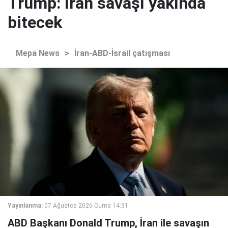
Trump: İran savaşı yakında
bitecek
Mepa News
>
İran-ABD-İsrail çatışması
Yayınlanma:
07 Ağustos 2026 Cuma 14:31
ABD Başkanı Donald Trump, İran ile savaşın