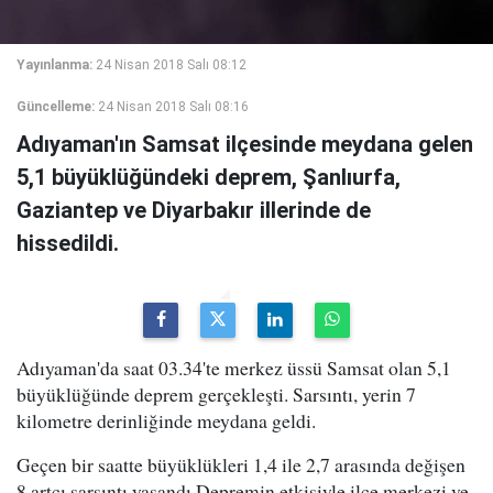
Yayınlanma:
24 Nisan 2018 Salı 08:12
Güncelleme:
24 Nisan 2018 Salı 08:16
Adıyaman'ın Samsat ilçesinde meydana gelen
5,1 büyüklüğündeki deprem, Şanlıurfa,
Gaziantep ve Diyarbakır illerinde de
hissedildi.
Adıyaman'da saat 03.34'te merkez üssü Samsat olan 5,1
büyüklüğünde deprem gerçekleşti. Sarsıntı, yerin 7
kilometre derinliğinde meydana geldi.
Geçen bir saatte büyüklükleri 1,4 ile 2,7 arasında değişen
8 artçı sarsıntı yaşandı.Depremin etkisiyle ilçe merkezi ve