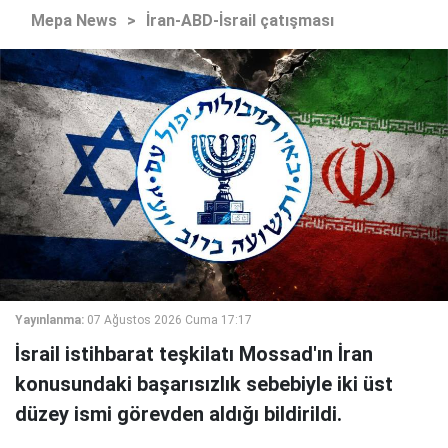
Mepa News
>
İran-ABD-İsrail çatışması
Yayınlanma:
07 Ağustos 2026 Cuma 17:17
İsrail istihbarat teşkilatı Mossad'ın İran
konusundaki başarısızlık sebebiyle iki üst
düzey ismi görevden aldığı bildirildi.