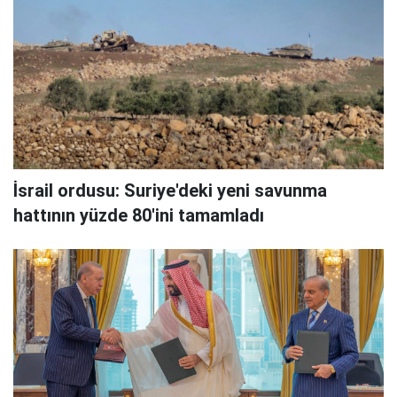
İsrail ordusu: Suriye'deki yeni savunma
hattının yüzde 80'ini tamamladı