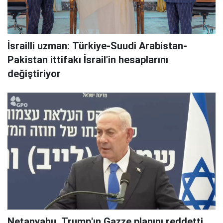
İsrailli uzman: Türkiye-Suudi Arabistan-
Pakistan ittifakı İsrail'in hesaplarını
değiştiriyor
Netanyahu, Trump'ın Gazze planını reddetti