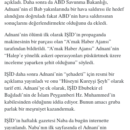
açıkladı. Daha sonra da ABD Savunma Bakanlığı,
Adnani’nin el Bab yakınlarında bir hava saldırısı ile hedef
alındığını doğruladı fakat ABD’nin hava saldırısının
sonuçlarını değerlendirmekte olduğunu da ekledi.
Adnani’nin ölümü ilk olarak IŞİD’in propaganda
makinesinin bir parçası olan “A’mak Haber Ajansı”
tarafından bildirildi. “A’mak Haber Ajansı” Adnani’nin
“Halep’e yönelik askeri operasyonları püskürtmek üzere
inceleme yaparken şehit olduğunu” söyledi.
IŞİD daha sonra Adnani’nin “şehadeti” için resmi bir
açıklama yayınladı ve onu “Hüseyni Kureyşi Şeyh” olarak
tarif etti. Adnani’ye ek olarak, IŞİD Ebubekir el
Bağdadi’nin de İslam Peygamberi Hz. Muhammed’in
kabilesinden olduğunu iddia ediyor. Bunun amacı gruba
parlak bir meşruiyet kazandırmak.
IŞİD’in haftalık gazetesi Naba da bugün internette
yayınlandı. Naba’nın ilk sayfasında el Adnani’nin