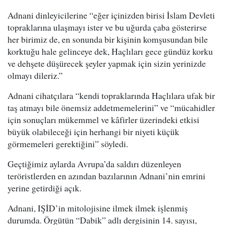
Adnani dinleyicilerine “eğer içinizden birisi İslam Devleti
topraklarına ulaşmayı ister ve bu uğurda çaba gösterirse
her birimiz de, en sonunda bir kişinin komşusundan bile
korktuğu hale gelinceye dek, Haçlıları gece gündüz korku
ve dehşete düşürecek şeyler yapmak için sizin yerinizde
olmayı dileriz.”
Adnani cihatçılara “kendi topraklarında Haçlılara ufak bir
taş atmayı bile önemsiz addetmemelerini” ve “mücahidler
için sonuçları mükemmel ve kâfirler üzerindeki etkisi
büyük olabileceği için herhangi bir niyeti küçük
görmemeleri gerektiğini” söyledi.
Geçtiğimiz aylarda Avrupa’da saldırı düzenleyen
teröristlerden en azından bazılarının Adnani’nin emrini
yerine getirdiği açık.
Adnani, IŞİD’in mitolojisine ilmek ilmek işlenmiş
durumda. Örgütün “Dabik” adlı dergisinin 14. sayısı,