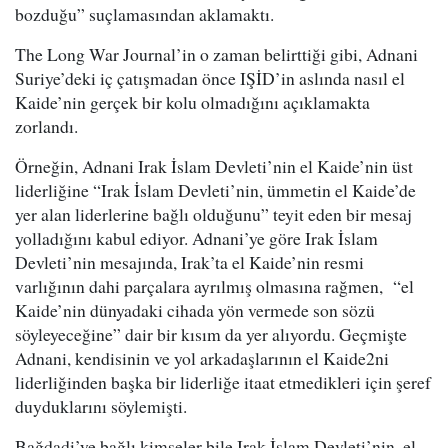
bozduğu” suçlamasından aklamaktı.
The Long War Journal’in o zaman belirttiği gibi, Adnani
Suriye’deki iç çatışmadan önce IŞİD’in aslında nasıl el
Kaide’nin gerçek bir kolu olmadığını açıklamakta
zorlandı.
Örneğin, Adnani Irak İslam Devleti’nin el Kaide’nin üst
liderliğine “Irak İslam Devleti’nin, ümmetin el Kaide’de
yer alan liderlerine bağlı olduğunu” teyit eden bir mesaj
yolladığını kabul ediyor. Adnani’ye göre Irak İslam
Devleti’nin mesajında, Irak’ta el Kaide’nin resmi
varlığının dahi parçalara ayrılmış olmasına rağmen, “el
Kaide’nin dünyadaki cihada yön vermede son sözü
söyleyeceğine” dair bir kısım da yer alıyordu. Geçmişte
Adnani, kendisinin ve yol arkadaşlarının el Kaide2ni
liderliğinden başka bir liderliğe itaat etmedikleri için şeref
duyduklarını söylemişti.
Bağdadi’ye bağlı kimseler bile Irak İslam Devleti’nin, el