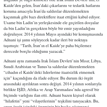
Kaide’den gelen, İran’daki çıkarlarını ve tedarik hatlarını
koruma amacıyla İran’da saldırılar düzenlemekten
kaçınmak gibi bazı direktiflere itaat ettiğini kabul ediyor.
Usame bin Ladin’in yerleşkesinde ele geçirilen dosyalar
da bin Ladin’in gerçekten böyle bir emir yayınladığını
doğruluyor. 2014 yılının Mayıs ayındaki bir konuşmasında
Adnani işi şunu söyleyecek kadar ileri bir noktaya
taşımıştı: “Tarih, İran’ın el Kaide’ye paha biçilemez
derecede borçlu olduğunu yazacak.”
Adnani aynı zamanda Irak İslam Devleti’nin Mısır, Libya,
Suudi Arabistan ve Tunus’ta saldırılar düzenlemekten
“cihadın el Kaide’deki liderlerine itaatsizlik etmemek
için” kaçındığını da ifade ediyor. Bu durum iki örgüt
arasındaki ayrılıktan sonra değişti. 2014 yılının sonlarıyla
birlikte IŞİD, Afrika ve Arap Yarımadası’nda agresif bir
biçimde varlığını ilan etti. Adnani bazen kişisel olarak
“hilafetin” yeni “vilayetlerinin” teşkilini tanıyacaktı. Bu,
onun örgüt içindeki öneminin bir başka göstergesi.