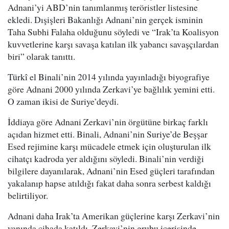
Adnani’yi ABD’nin tanımlanmış teröristler listesine
ekledi. Dışişleri Bakanlığı Adnani’nin gerçek isminin
Taha Subhi Falaha olduğunu söyledi ve “Irak’ta Koalisyon
kuvvetlerine karşı savaşa katılan ilk yabancı savaşçılardan
biri” olarak tanıttı.
Türkî el Binali’nin 2014 yılında yayınladığı biyografiye
göre Adnani 2000 yılında Zerkavi’ye bağlılık yemini etti.
O zaman ikisi de Suriye’deydi.
İddiaya göre Adnani Zerkavi’nin örgütüne birkaç farklı
açıdan hizmet etti. Binali, Adnani’nin Suriye’de Beşşar
Esed rejimine karşı mücadele etmek için oluşturulan ilk
cihatçı kadroda yer aldığını söyledi. Binali’nin verdiği
bilgilere dayanılarak, Adnani’nin Esed güçleri tarafından
yakalanıp hapse atıldığı fakat daha sonra serbest kaldığı
belirtiliyor.
Adnani daha Irak’ta Amerikan güçlerine karşı Zerkavi’nin
yanında cihada katıldı. Zerkavi’nin grubu içerisinde