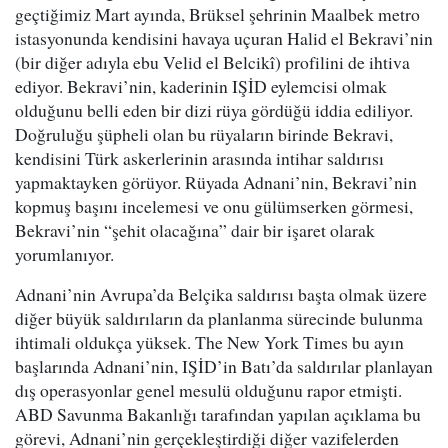
geçtiğimiz Mart ayında, Brüksel şehrinin Maalbek metro
istasyonunda kendisini havaya uçuran Halid el Bekravi’nin
(bir diğer adıyla ebu Velid el Belcikî) profilini de ihtiva
ediyor. Bekravi’nin, kaderinin IŞİD eylemcisi olmak
olduğunu belli eden bir dizi rüya gördüğü iddia ediliyor.
Doğruluğu şüpheli olan bu rüyaların birinde Bekravi,
kendisini Türk askerlerinin arasında intihar saldırısı
yapmaktayken görüyor. Rüyada Adnani’nin, Bekravi’nin
kopmuş başını incelemesi ve onu gülümserken görmesi,
Bekravi’nin “şehit olacağına” dair bir işaret olarak
yorumlanıyor.
Adnani’nin Avrupa’da Belçika saldırısı başta olmak üzere
diğer büyük saldırıların da planlanma sürecinde bulunma
ihtimali oldukça yüksek. The New York Times bu ayın
başlarında Adnani’nin, IŞİD’in Batı’da saldırılar planlayan
dış operasyonlar genel mesulü olduğunu rapor etmişti.
ABD Savunma Bakanlığı tarafından yapılan açıklama bu
görevi, Adnani’nin gerçekleştirdiği diğer vazifelerden