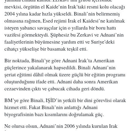
mevkisi, örgütün el Kaide’nin Irak’taki resmi kolu olacağı
2004 yılına kadar hızla yükseldi. Binali’nin belirmemiş
olmasına rağmen, Esed rejimi Irak el Kaidesi’ne katılmak
isteyen yabancı savaşçılar için o yıllarda bir boru hattı
vazifesi görmekteydi. Şüphesiz bu Zerkavi ve Adnani’nin
faaliyetlerinin büyümesine yardım etti ve Suriye’deki
cihatçı yükselişe bir basamak teşkil etti.
Bir noktada, Binali’ye göre Adnani Irak’ta Amerikan
güçlerince yakalanarak hapsedildi. Binali Adnani’nin
şeriat eğitimi dâhil olmak üzere güçlü bir eğitim programı
oluşturduğunu ifade etti. Adnani daha sonra Amerikan
cezaevinden çıktı ve çabucak cihada geri döndü.
BM’ye göre Binali, IŞİD’in yetkili bir dini görevlisi olarak
hizmet etti. Fakat Binali’nin anlattığı Adnani
biyografisinin bazı kısımlarını doğrulamak güç.
Ne olursa olsun, Adnani’nin 2006 yılında kurulan Irak