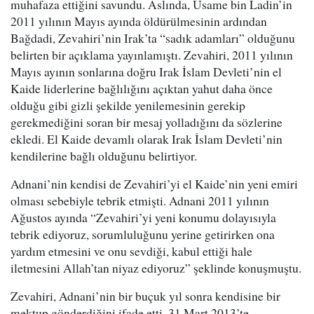
muhafaza ettiğini savundu. Aslında, Usame bin Ladin’in
2011 yılının Mayıs ayında öldürülmesinin ardından
Bağdadi, Zevahiri’nin Irak’ta “sadık adamları” olduğunu
belirten bir açıklama yayınlamıştı. Zevahiri, 2011 yılının
Mayıs ayının sonlarına doğru Irak İslam Devleti’nin el
Kaide liderlerine bağlılığını açıktan yahut daha önce
olduğu gibi gizli şekilde yenilemesinin gerekip
gerekmediğini soran bir mesaj yolladığını da sözlerine
ekledi. El Kaide devamlı olarak Irak İslam Devleti’nin
kendilerine bağlı olduğunu belirtiyor.
Adnani’nin kendisi de Zevahiri’yi el Kaide’nin yeni emiri
olması sebebiyle tebrik etmişti. Adnani 2011 yılının
Ağustos ayında “Zevahiri’yi yeni konumu dolayısıyla
tebrik ediyoruz, sorumluluğunu yerine getirirken ona
yardım etmesini ve onu sevdiği, kabul ettiği hale
iletmesini Allah’tan niyaz ediyoruz” şeklinde konuşmuştu.
Zevahiri, Adnani’nin bir buçuk yıl sonra kendisine bir
mektup gönderdiğini ifade etti. 31 Mart 2013’te