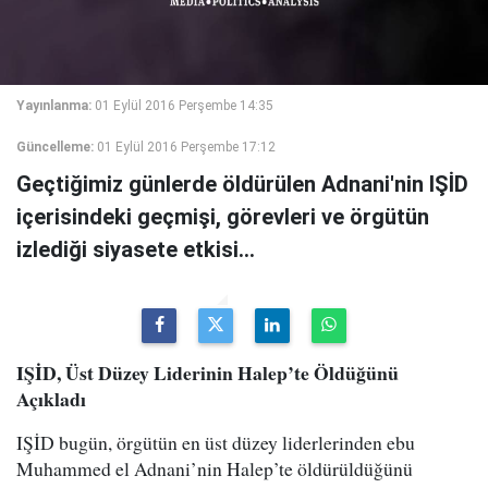
Yayınlanma:
01 Eylül 2016 Perşembe 14:35
Güncelleme:
01 Eylül 2016 Perşembe 17:12
Geçtiğimiz günlerde öldürülen Adnani'nin IŞİD
içerisindeki geçmişi, görevleri ve örgütün
izlediği siyasete etkisi...
IŞİD, Üst Düzey Liderinin Halep’te Öldüğünü
Açıkladı
IŞİD bugün, örgütün en üst düzey liderlerinden ebu
Muhammed el Adnani’nin Halep’te öldürüldüğünü