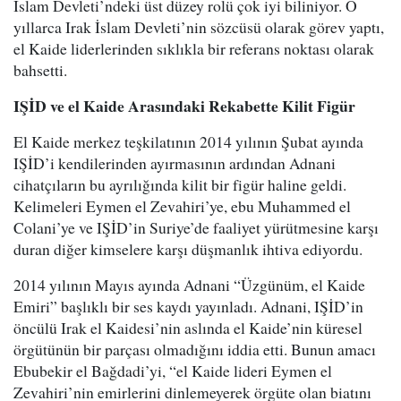
İslam Devleti’ndeki üst düzey rolü çok iyi biliniyor. O
yıllarca Irak İslam Devleti’nin sözcüsü olarak görev yaptı,
el Kaide liderlerinden sıklıkla bir referans noktası olarak
bahsetti.
IŞİD ve el Kaide Arasındaki Rekabette Kilit Figür
El Kaide merkez teşkilatının 2014 yılının Şubat ayında
IŞİD’i kendilerinden ayırmasının ardından Adnani
cihatçıların bu ayrılığında kilit bir figür haline geldi.
Kelimeleri Eymen el Zevahiri’ye, ebu Muhammed el
Colani’ye ve IŞİD’in Suriye’de faaliyet yürütmesine karşı
duran diğer kimselere karşı düşmanlık ihtiva ediyordu.
2014 yılının Mayıs ayında Adnani “Üzgünüm, el Kaide
Emiri” başlıklı bir ses kaydı yayınladı. Adnani, IŞİD’in
öncülü Irak el Kaidesi’nin aslında el Kaide’nin küresel
örgütünün bir parçası olmadığını iddia etti. Bunun amacı
Ebubekir el Bağdadi’yi, “el Kaide lideri Eymen el
Zevahiri’nin emirlerini dinlemeyerek örgüte olan biatını