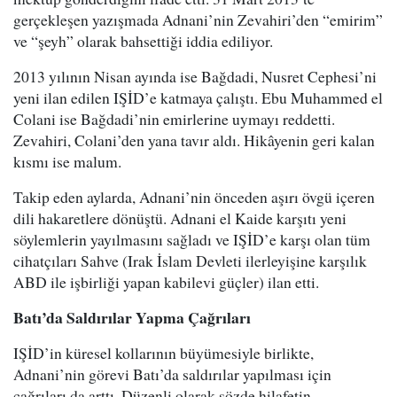
gerçekleşen yazışmada Adnani’nin Zevahiri’den “emirim”
ve “şeyh” olarak bahsettiği iddia ediliyor.
2013 yılının Nisan ayında ise Bağdadi, Nusret Cephesi’ni
yeni ilan edilen IŞİD’e katmaya çalıştı. Ebu Muhammed el
Colani ise Bağdadi’nin emirlerine uymayı reddetti.
Zevahiri, Colani’den yana tavır aldı. Hikâyenin geri kalan
kısmı ise malum.
Takip eden aylarda, Adnani’nin önceden aşırı övgü içeren
dili hakaretlere dönüştü. Adnani el Kaide karşıtı yeni
söylemlerin yayılmasını sağladı ve IŞİD’e karşı olan tüm
cihatçıları Sahve (Irak İslam Devleti ilerleyişine karşılık
ABD ile işbirliği yapan kabilevi güçler) ilan etti.
Batı’da Saldırılar Yapma Çağrıları
IŞİD’in küresel kollarının büyümesiyle birlikte,
Adnani’nin görevi Batı’da saldırılar yapılması için
çağrıları da arttı. Düzenli olarak sözde hilafetin