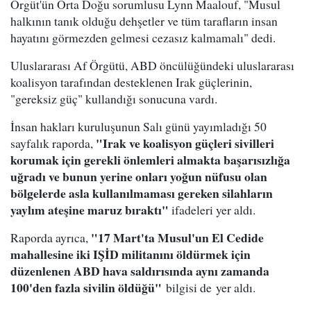
Örgüt'ün Orta Doğu sorumlusu Lynn Maalouf, "Musul
halkının tanık olduğu dehşetler ve tüm tarafların insan
hayatını görmezden gelmesi cezasız kalmamalı" dedi.
Uluslararası Af Örgütü, ABD öncülüğündeki uluslararası
koalisyon tarafından desteklenen Irak güçlerinin,
"gereksiz güç" kullandığı sonucuna vardı.
İnsan hakları kuruluşunun Salı günü yayımladığı 50
"Irak ve koalisyon güçleri sivilleri
sayfalık raporda,
korumak için gerekli önlemleri almakta başarısızlığa
uğradı ve bunun yerine onları yoğun nüfusu olan
bölgelerde asla kullanılmaması gereken silahların
yaylım ateşine maruz bıraktı"
ifadeleri yer aldı.
"17 Mart'ta Musul'un El Cedide
Raporda ayrıca,
mahallesine iki IŞİD militanını öldürmek için
düzenlenen ABD hava saldırısında aynı zamanda
100'den fazla sivilin öldüğü"
bilgisi de yer aldı.