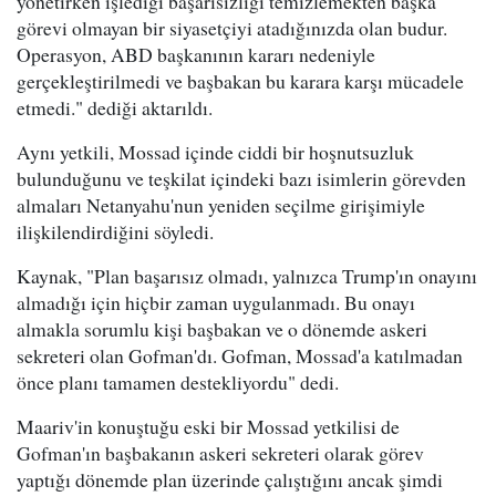
yönetirken işlediği başarısızlığı temizlemekten başka
görevi olmayan bir siyasetçiyi atadığınızda olan budur.
Operasyon, ABD başkanının kararı nedeniyle
gerçekleştirilmedi ve başbakan bu karara karşı mücadele
etmedi." dediği aktarıldı.
Aynı yetkili, Mossad içinde ciddi bir hoşnutsuzluk
bulunduğunu ve teşkilat içindeki bazı isimlerin görevden
almaları Netanyahu'nun yeniden seçilme girişimiyle
ilişkilendirdiğini söyledi.
Kaynak, "Plan başarısız olmadı, yalnızca Trump'ın onayını
almadığı için hiçbir zaman uygulanmadı. Bu onayı
almakla sorumlu kişi başbakan ve o dönemde askeri
sekreteri olan Gofman'dı. Gofman, Mossad'a katılmadan
önce planı tamamen destekliyordu" dedi.
Maariv'in konuştuğu eski bir Mossad yetkilisi de
Gofman'ın başbakanın askeri sekreteri olarak görev
yaptığı dönemde plan üzerinde çalıştığını ancak şimdi