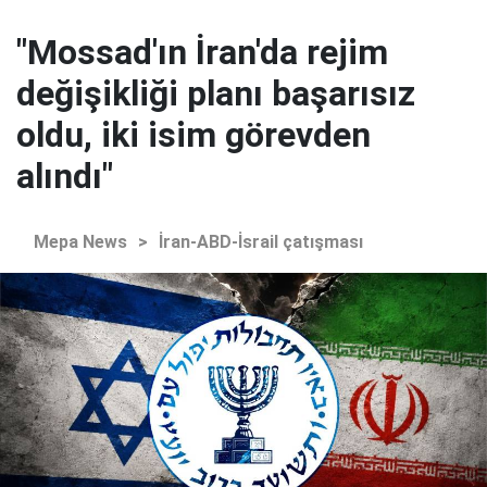
"Mossad'ın İran'da rejim
değişikliği planı başarısız
oldu, iki isim görevden
alındı"
Mepa News
>
İran-ABD-İsrail çatışması