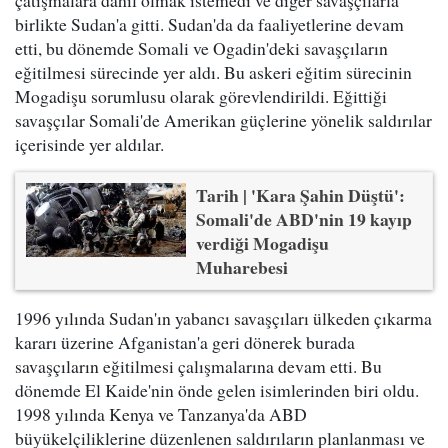
çatışmalara dahil olmak istemedi ve diğer savaşçılarla
birlikte Sudan'a gitti. Sudan'da da faaliyetlerine devam
etti, bu dönemde Somali ve Ogadin'deki savaşçıların
eğitilmesi sürecinde yer aldı. Bu askeri eğitim sürecinin
Mogadişu sorumlusu olarak görevlendirildi. Eğittiği
savaşçılar Somali'de Amerikan güçlerine yönelik saldırılar
içerisinde yer aldılar.
Tarih | 'Kara Şahin Düştü':
Somali'de ABD'nin 19 kayıp
verdiği Mogadişu
Muharebesi
1996 yılında Sudan'ın yabancı savaşçıları ülkeden çıkarma
kararı üzerine Afganistan'a geri dönerek burada
savaşçıların eğitilmesi çalışmalarına devam etti. Bu
dönemde El Kaide'nin önde gelen isimlerinden biri oldu.
1998 yılında Kenya ve Tanzanya'da ABD
büyükelçiliklerine düzenlenen saldırıların planlanması ve