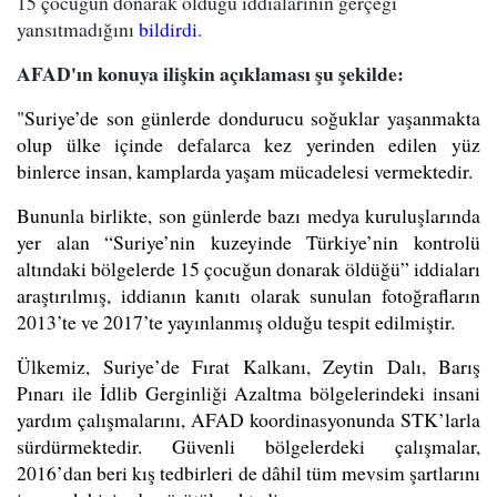
15 çocuğun donarak öldüğü iddialarının gerçeği
yansıtmadığını
bildirdi
.
AFAD'ın konuya ilişkin açıklaması şu şekilde:
"Suriye’de son günlerde dondurucu soğuklar yaşanmakta
olup ülke içinde defalarca kez yerinden edilen yüz
binlerce insan, kamplarda yaşam mücadelesi vermektedir.
Bununla birlikte, son günlerde bazı medya kuruluşlarında
yer alan “Suriye’nin kuzeyinde Türkiye’nin kontrolü
altındaki bölgelerde 15 çocuğun donarak öldüğü” iddiaları
araştırılmış, iddianın kanıtı olarak sunulan fotoğrafların
2013’te ve 2017’te yayınlanmış olduğu tespit edilmiştir.
Ülkemiz, Suriye
’
de Fırat Kalkanı, Zeytin Dalı, Barış
Pınarı ile İdlib Gerginliği Azaltma bölgelerindeki insani
yardım çalışmalarını, AFAD koordinasyonunda STK
’
larla
sürdürmektedir. Güvenli b
ö
lgelerdeki çalışmalar,
2016
’
dan beri kış tedbirleri de dâhil tüm mevsim şartlarını