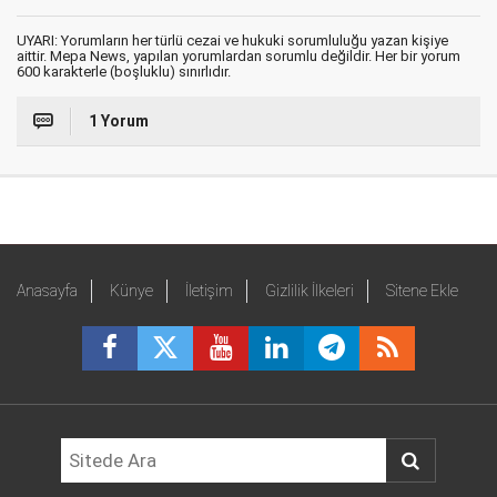
UYARI: Yorumların her türlü cezai ve hukuki sorumluluğu yazan kişiye
aittir. Mepa News, yapılan yorumlardan sorumlu değildir. Her bir yorum
600 karakterle (boşluklu) sınırlıdır.
1 Yorum
Anasayfa
Künye
İletişim
Gizlilik İlkeleri
Sitene Ekle