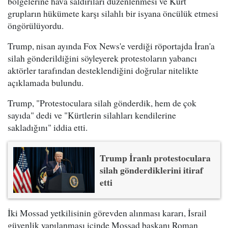
bölgelerine hava saldırıları düzenlenmesi ve Kürt
grupların hükümete karşı silahlı bir isyana öncülük etmesi
öngörülüyordu.
Trump, nisan ayında Fox News'e verdiği röportajda İran'a
silah gönderildiğini söyleyerek protestoların yabancı
aktörler tarafından desteklendiğini doğrular nitelikte
açıklamada bulundu.
Trump, "Protestoculara silah gönderdik, hem de çok
sayıda" dedi ve "Kürtlerin silahları kendilerine
sakladığını" iddia etti.
Trump İranlı protestoculara
silah gönderdiklerini itiraf
etti
İki Mossad yetkilisinin görevden alınması kararı, İsrail
güvenlik yapılanması içinde Mossad başkanı Roman