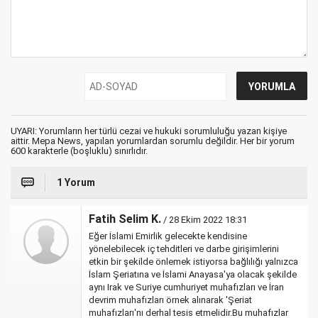
UYARI: Yorumların her türlü cezai ve hukuki sorumluluğu yazan kişiye
aittir. Mepa News, yapılan yorumlardan sorumlu değildir. Her bir yorum
600 karakterle (boşluklu) sınırlıdır.
1 Yorum
Fatih Selim K.
/ 28 Ekim 2022 18:31
Eğer İslami Emirlik gelecekte kendisine
yönelebilecek iç tehditleri ve darbe girişimlerini
etkin bir şekilde önlemek istiyorsa bağlılığı yalnızca
İslam Şeriatına ve İslami Anayasa'ya olacak şekilde
aynı Irak ve Suriye cumhuriyet muhafızları ve İran
devrim muhafızları örnek alınarak 'Şeriat
muhafızları'nı derhal tesis etmelidir.Bu muhafızlar