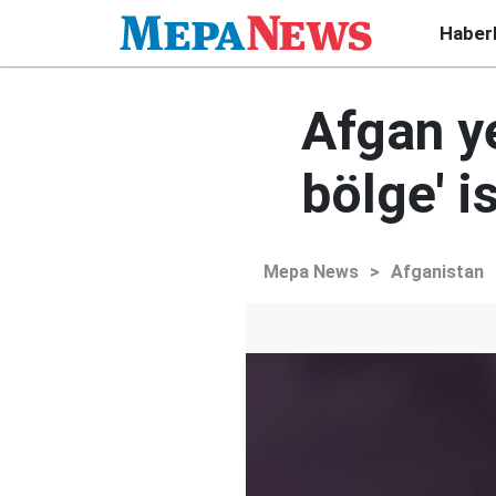
Haber
Afgan ye
bölge' i
Mepa News
>
Afganistan