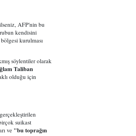
lseniz, AFP'nin bu
grubun kendisini
i bölgesi kurulması
kmış söylentiler olarak
ağlam Taliban
lı olduğu için
erçekleştirilen
birçok suikast
"bu toprağın
arı ve