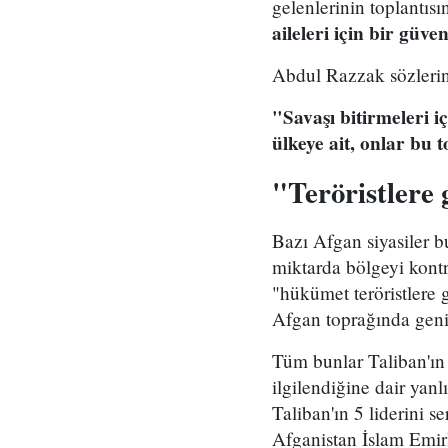
gelenlerinin toplantıs
aileleri için bir güve
Abdul Razzak sözlerin
"Savaşı bitirmeleri i
ülkeye ait, onlar bu t
"Teröristlere 
Bazı Afgan siyasiler b
miktarda bölgeyi kont
"hükümet teröristlere 
Afgan toprağında geniş
Tüm bunlar Taliban'ın 
ilgilendiğine dair yan
Taliban'ın 5 liderini 
Afganistan İslam Emir