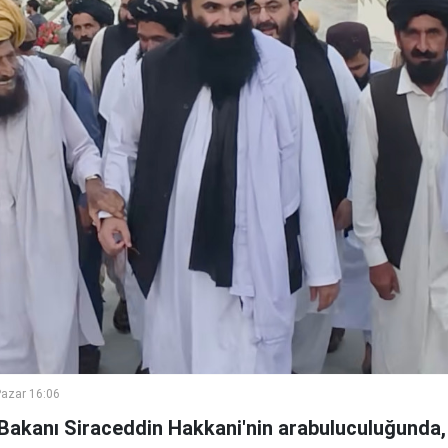
azar 16:06
i Bakanı Siraceddin Hakkani'nin arabuluculuğunda,