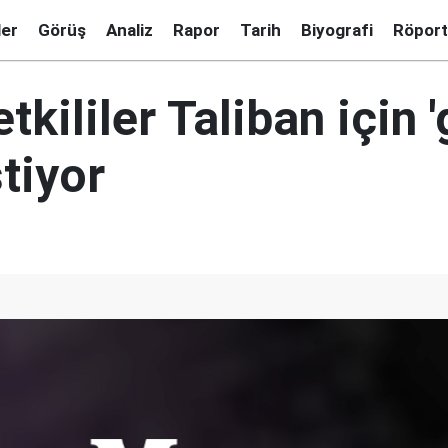
ler
Görüş
Analiz
Rapor
Tarih
Biyografi
Röport
tkililer Taliban için 
stiyor