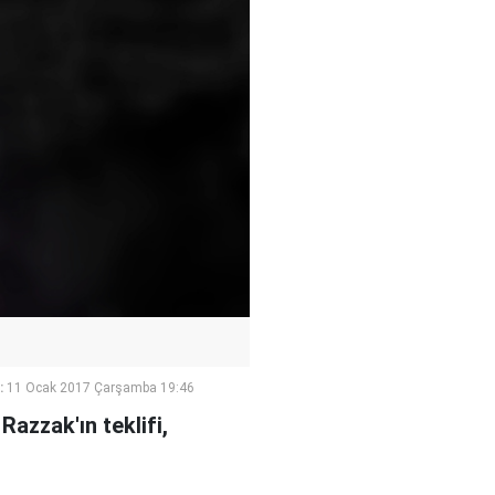
:
11 Ocak 2017 Çarşamba 19:46
Razzak'ın teklifi,