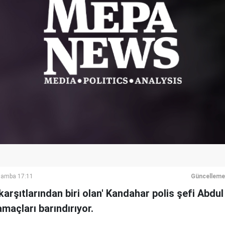
şamba 17:11
Güncelleme
arşıtlarından biri olan' Kandahar polis şefi Abdul 
amaçları barındırıyor.