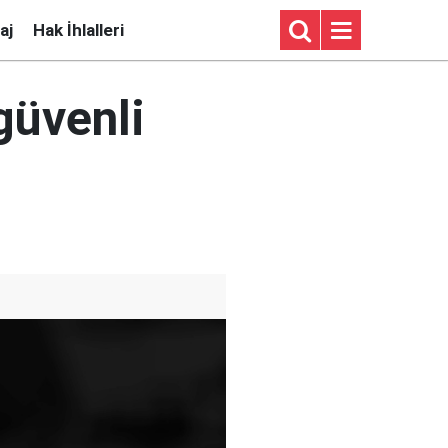
aj
Hak İhlalleri
'güvenli