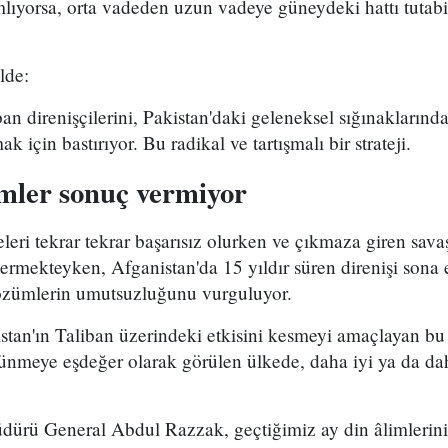
lıyorsa, orta vadeden uzun vadeye güneydeki hattı tutabi
lde:
ban direnişçilerini, Pakistan'daki geleneksel sığınaklarınd
k için bastırıyor. Bu radikal ve tartışmalı bir strateji.
ümler sonuç vermiyor
leri tekrar tekrar başarısız olurken ve çıkmaza giren sav
vermekteyken, Afganistan'da 15 yıldır süren direnişi sona 
 çözümlerin umutsuzluğunu vurguluyor.
stan'ın Taliban üzerindeki etkisini kesmeyi amaçlayan bu st
ünmeye eşdeğer olarak görülen ülkede, daha iyi ya da da
rü General Abdul Razzak, geçtiğimiz ay din âlimlerinin 