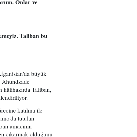
yorum. Onlar ve
nemeyiz. Taliban bu
 Afganistan'da büyük
ed Ahundzade
n hâlihazırda Taliban,
endiriliyor.
recine katılma ile
namo'da tutulan
liban amacının
eden çıkarmak olduğunu