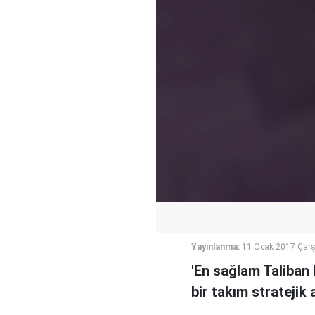
Yayınlanma:
11 Ocak 2017 Çar
'En sağlam Taliban k
bir takım stratejik 