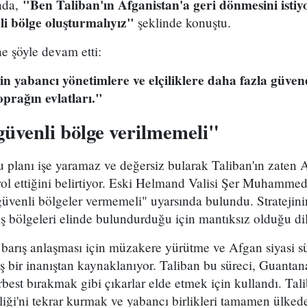
"Ben Taliban'ın Afganistan'a geri dönmesini isti
ında,
nli bölge oluşturmalıyız"
şeklinde konuştu.
e şöyle devam etti:
çin yabancı yönetimlere ve elçiliklere daha fazla güve
oprağın evlatları."
güvenli bölge verilmemeli"
u planı işe yaramaz ve değersiz bularak Taliban'ın zaten
rol ettiğini belirtiyor. Eski Helmand Valisi Şer Muhamm
güvenli bölgeler vermemeli" uyarsında bulundu. Stratejini
 bölgeleri elinde bulundurduğu için mantıksız olduğu dill
barış anlaşması için müzakere yürütme ve Afgan siyasi sü
lış bir inanıştan kaynaklanıyor. Taliban bu süreci, Guanta
serbest bırakmak gibi çıkarlar elde etmek için kullandı. Ta
liği'ni tekrar kurmak ve yabancı birlikleri tamamen ülk