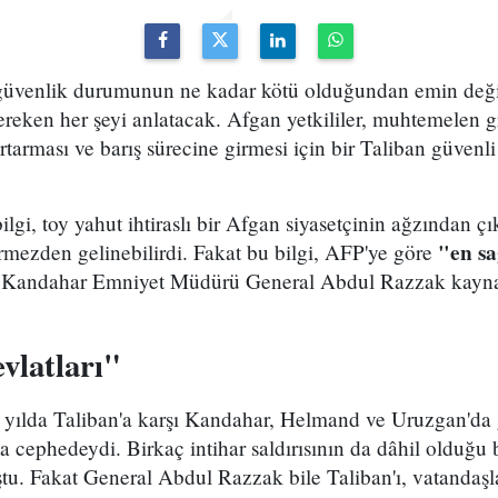
güvenlik durumunun ne kadar kötü olduğundan emin deği
ereken her şeyi anlatacak. Afgan yetkililer, muhtemelen 
rtarması ve barış sürecine girmesi için bir Taliban güvenl
lgi, toy yahut ihtiraslı bir Afgan siyasetçinin ağzından çı
"en s
örmezden gelinebilirdi. Fakat bu bilgi, AFP'ye göre
Kandahar Emniyet Müdürü General Abdul Razzak kaynak
vlatları"
yılda Taliban'a karşı Kandahar, Helmand ve Uruzgan'da g
a cephedeydi. Birkaç intihar saldırısının da dâhil olduğu 
tu. Fakat General Abdul Razzak bile Taliban'ı, vatandaşl