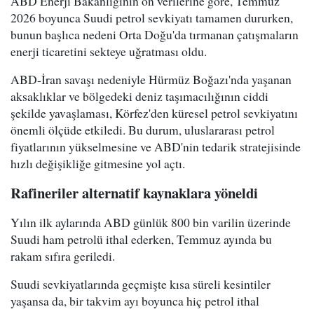
ABD Enerji Bakanlığının ön verilerine göre, Temmuz
2026 boyunca Suudi petrol sevkiyatı tamamen dururken,
bunun başlıca nedeni Orta Doğu'da tırmanan çatışmaların
enerji ticaretini sekteye uğratması oldu.
ABD-İran savaşı nedeniyle Hürmüz Boğazı'nda yaşanan
aksaklıklar ve bölgedeki deniz taşımacılığının ciddi
şekilde yavaşlaması, Körfez'den küresel petrol sevkiyatını
önemli ölçüde etkiledi. Bu durum, uluslararası petrol
fiyatlarının yükselmesine ve ABD'nin tedarik stratejisinde
hızlı değişikliğe gitmesine yol açtı.
Rafineriler alternatif kaynaklara yöneldi
Yılın ilk aylarında ABD günlük 800 bin varilin üzerinde
Suudi ham petrolü ithal ederken, Temmuz ayında bu
rakam sıfıra geriledi.
Suudi sevkiyatlarında geçmişte kısa süreli kesintiler
yaşansa da, bir takvim ayı boyunca hiç petrol ithal