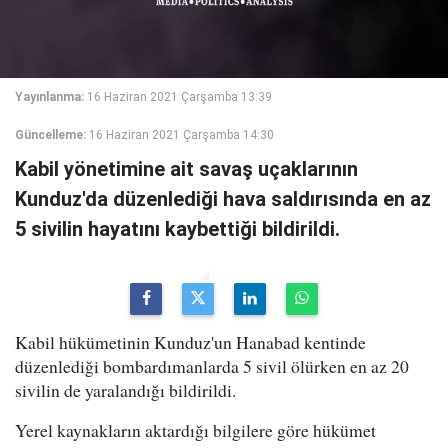
Yayınlanma:
16 Haziran 2021 Çarşamba 13:39
Güncelleme:
16 Haziran 2021 Çarşamba 14:30
Kabil yönetimine ait savaş uçaklarının
Kunduz'da düzenlediği hava saldırısında en az
5 sivilin hayatını kaybettiği bildirildi.
Kabil hükümetinin Kunduz'un Hanabad kentinde
düzenlediği bombardımanlarda 5 sivil ölürken en az 20
sivilin de yaralandığı bildirildi.
Yerel kaynakların aktardığı bilgilere göre hükümet