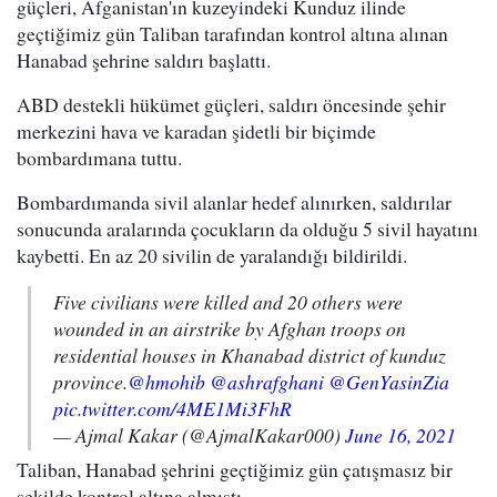
güçleri, Afganistan'ın kuzeyindeki Kunduz ilinde
geçtiğimiz gün Taliban tarafından kontrol altına alınan
Hanabad şehrine saldırı başlattı.
ABD destekli hükümet güçleri, saldırı öncesinde şehir
merkezini hava ve karadan şidetli bir biçimde
bombardımana tuttu.
Bombardımanda sivil alanlar hedef alınırken, saldırılar
sonucunda aralarında çocukların da olduğu 5 sivil hayatını
kaybetti. En az 20 sivilin de yaralandığı bildirildi.
Five civilians were killed and 20 others were
wounded in an airstrike by Afghan troops on
residential houses in Khanabad district of kunduz
province.
@hmohib
@ashrafghani
@GenYasinZia
pic.twitter.com/4ME1Mi3FhR
— Ajmal Kakar (@AjmalKakar000)
June 16, 2021
Taliban, Hanabad şehrini geçtiğimiz gün çatışmasız bir
şekilde kontrol altına almıştı.