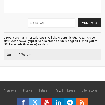
UYARI: Yorumların her türlü cezai ve hukuki sorumluluğu yazan kişiye
aittir. Mepa News, yapılan yorumlardan sorumlu değildir. Her bir yorum
600 karakterle (boşluklu) sınırlıdır.
1 Yorum
Anasayfa
Künye
İletişim
Gizlilik İlkeleri
Sitene Ekle