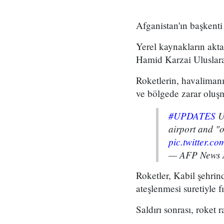
Afganistan'ın başkenti 
Yerel kaynakların akta
Hamid Karzai Uluslarar
Roketlerin, havaliman
ve bölgede zarar oluş
#UPDATES
US
airport and "o
pic.twitter.
— AFP News 
Roketler, Kabil şehrind
ateşlenmesi suretiyle fır
Saldırı sonrası, roket