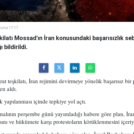
Cuma 17:17
şkilatı Mossad'ın İran konusundaki başarısızlık se
bildirildi.
arat teşkilatı, İran rejimini devirmeye yönelik başarısız bir
en aldı.
k yapılanması içinde tepkiye yol açtı.
analının perşembe günü yayımladığı habere göre plan, İran
sını ve hükümete karşı protestoların körüklenmesini içeri