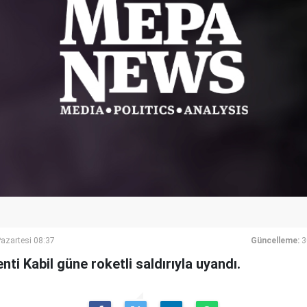
azartesi 08:37
Güncelleme:
3
ti Kabil güne roketli saldırıyla uyandı.