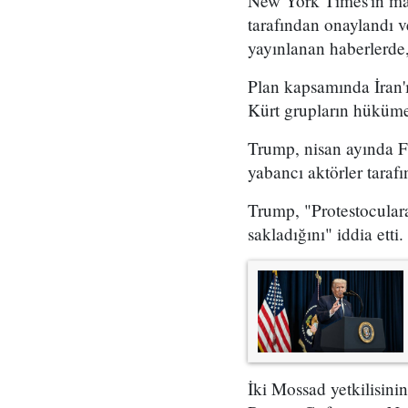
New York Times'ın mar
tarafından onaylandı
yayınlanan haberlerde,
Plan kapsamında İran'ı
Kürt grupların hükümet
Trump, nisan ayında Fo
yabancı aktörler taraf
Trump, "Protestoculara
sakladığını" iddia etti.
İki Mossad yetkilisini