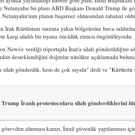
t ayında yayımladığı habere göre plan, İsrail Başbakan
 ve Netanyahu bu planı ABD Başkanı Donald Trump ile g
 Netanyahu'nun planın başarısız olmasından rahatsız olduğ
n Irak Kürdistanı sınırına yakın bölgelerine hava saldırıl
e karşı silahlı bir isyana öncülük etmesi öngörülüyordu.
x News'e verdiği röportajda İran'a silah gönderildiğini sö
ından desteklendiğini doğrular nitelikte açıklamada bulun
 silah gönderdik, hem de çok sayıda" dedi ve "Kürtlerin s
Trump İranlı protestoculara silah gönderdiklerini itir
n görevden alınması kararı, İsrail güvenlik yapılanması i