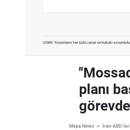
UYARI: Yorumların her türlü cezai ve hukuki sorumlulu
"Mossad'
planı ba
görevden
Mepa News
>
İran-ABD-İsr