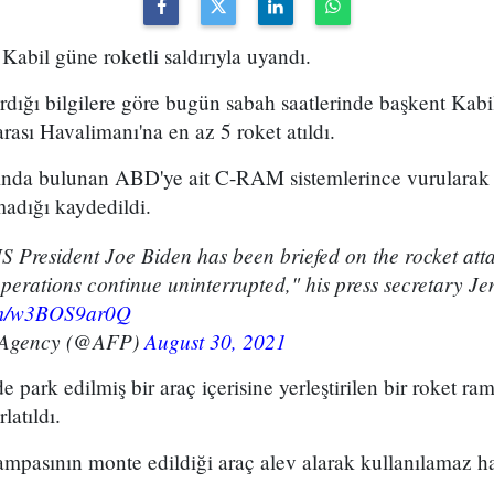
Kabil güne roketli saldırıyla uyandı.
rdığı bilgilere göre bugün sabah saatlerinde başkent Kab
ası Havalimanı'na en az 5 roket atıldı.
ında bulunan ABD'ye ait C-RAM sistemlerince vurularak et
madığı kaydedildi.
 President Joe Biden has been briefed on the rocket att
perations continue uninterrupted," his press secretary Je
com/w3BOS9ar0Q
Agency (@AFP)
August 30, 2021
e park edilmiş bir araç içerisine yerleştirilen bir roket r
latıldı.
 rampasının monte edildiği araç alev alarak kullanılamaz ha