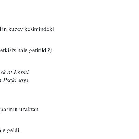
il'in kuzey kesimindeki
kisiz hale getirildiği
ack at Kabul
n Psaki says
ampasının uzaktan
le geldi.