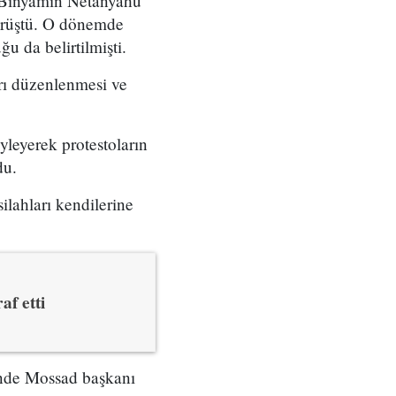
ı Binyamin Netanyahu
örüştü. O dönemde
u da belirtilmişti.
arı düzenlenmesi ve
yleyerek protestoların
du.
ilahları kendilerine
af etti
çinde Mossad başkanı