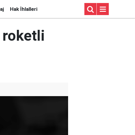
aj
Hak İhlalleri
roketli