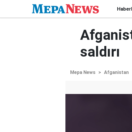
Haber
Afganist
saldırı
Mepa News
>
Afganistan