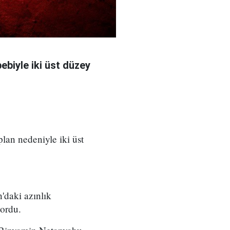
bebiyle iki üst düzey
 plan nedeniyle iki üst
'daki azınlık
yordu.