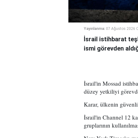
Yayınlanma:
07 Ağustos 2026 
İsrail istihbarat te
ismi görevden aldığı 
İsrail'in Mossad istihb
düzey yetkiliyi görevd
Karar, ülkenin güvenli
İsrail'in Channel 12 k
gruplarının kullanılma