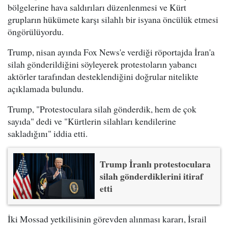
bölgelerine hava saldırıları düzenlenmesi ve Kürt
grupların hükümete karşı silahlı bir isyana öncülük etmesi
öngörülüyordu.
Trump, nisan ayında Fox News'e verdiği röportajda İran'a
silah gönderildiğini söyleyerek protestoların yabancı
aktörler tarafından desteklendiğini doğrular nitelikte
açıklamada bulundu.
Trump, "Protestoculara silah gönderdik, hem de çok
sayıda" dedi ve "Kürtlerin silahları kendilerine
sakladığını" iddia etti.
Trump İranlı protestoculara
silah gönderdiklerini itiraf
etti
İki Mossad yetkilisinin görevden alınması kararı, İsrail