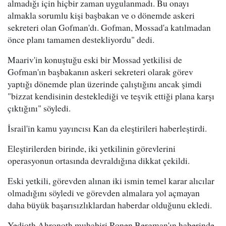
almadığı için hiçbir zaman uygulanmadı. Bu onayı
almakla sorumlu kişi başbakan ve o dönemde askeri
sekreteri olan Gofman'dı. Gofman, Mossad'a katılmadan
önce planı tamamen destekliyordu" dedi.
Maariv'in konuştuğu eski bir Mossad yetkilisi de
Gofman'ın başbakanın askeri sekreteri olarak görev
yaptığı dönemde plan üzerinde çalıştığını ancak şimdi
"bizzat kendisinin desteklediği ve teşvik ettiği plana karşı
çıktığını" söyledi.
İsrail'in kamu yayıncısı Kan da eleştirileri haberleştirdi.
Eleştirilerden birinde, iki yetkilinin görevlerini
operasyonun ortasında devraldığına dikkat çekildi.
Eski yetkili, görevden alınan iki ismin temel karar alıcılar
olmadığını söyledi ve görevden almalara yol açmayan
daha büyük başarısızlıklardan haberdar olduğunu ekledi.
Yedioth Ahronoth muhabiri Ronen Bergman'ın haberinde