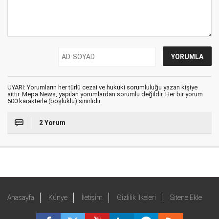
UYARI: Yorumların her türlü cezai ve hukuki sorumluluğu yazan kişiye
aittir. Mepa News, yapılan yorumlardan sorumlu değildir. Her bir yorum
600 karakterle (boşluklu) sınırlıdır.
2 Yorum
Anasayfa
Künye
İletişim
Gizlilik İlkeleri
Sitene Ekle