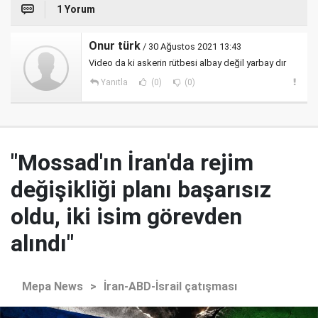
1 Yorum
Onur türk
/ 30 Ağustos 2021 13:43
Video da ki askerin rütbesi albay değil yarbay dır
Yanıtla
(0)
(0)
"Mossad'ın İran'da rejim
değişikliği planı başarısız
oldu, iki isim görevden
alındı"
Mepa News
>
İran-ABD-İsrail çatışması