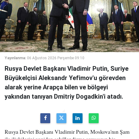
Yayınlanma:
06 Ağustos 2026 Perşembe 09:10
Rusya Devlet Başkanı Vladimir Putin, Suriye
Büyükelçisi Aleksandr Yefimov'u görevden
alarak yerine Arapça bilen ve bölgeyi
yakından tanıyan Dmitriy Dogadkin'i atadı.
Rusya Devlet Başkanı Vladimir Putin, Moskova'nın Şam
ile ilişkilerini yeniden şekillendirme arayışının bir