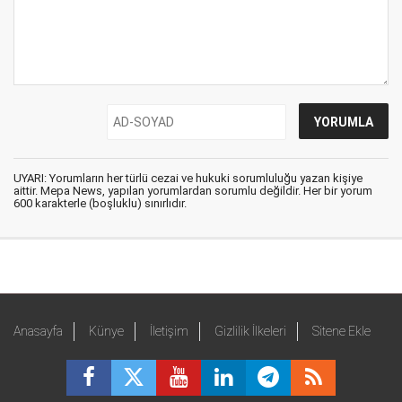
UYARI: Yorumların her türlü cezai ve hukuki sorumluluğu yazan kişiye
aittir. Mepa News, yapılan yorumlardan sorumlu değildir. Her bir yorum
600 karakterle (boşluklu) sınırlıdır.
Anasayfa
Künye
İletişim
Gizlilik İlkeleri
Sitene Ekle