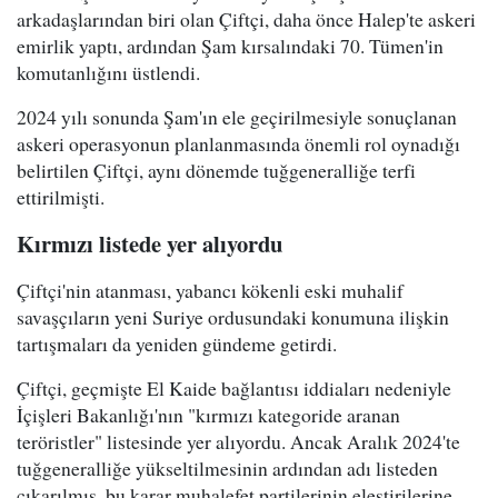
arkadaşlarından biri olan Çiftçi, daha önce Halep'te askeri
emirlik yaptı, ardından Şam kırsalındaki 70. Tümen'in
komutanlığını üstlendi.
2024 yılı sonunda Şam'ın ele geçirilmesiyle sonuçlanan
askeri operasyonun planlanmasında önemli rol oynadığı
belirtilen Çiftçi, aynı dönemde tuğgeneralliğe terfi
ettirilmişti.
Kırmızı listede yer alıyordu
Çiftçi'nin atanması, yabancı kökenli eski muhalif
savaşçıların yeni Suriye ordusundaki konumuna ilişkin
tartışmaları da yeniden gündeme getirdi.
Çiftçi, geçmişte El Kaide bağlantısı iddiaları nedeniyle
İçişleri Bakanlığı'nın "kırmızı kategoride aranan
teröristler" listesinde yer alıyordu. Ancak Aralık 2024'te
tuğgeneralliğe yükseltilmesinin ardından adı listeden
çıkarılmış, bu karar muhalefet partilerinin eleştirilerine