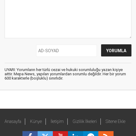
UYARI: Yorumların her türlü cezai ve hukuki sorumluluğu yazan kişiye
aittir. Mepa News, yapılan yorumlardan sorumlu değildir. Her bir yorum
600 karakterle (boşluklu) sınırlıdır.
Anasayfa
Künye
İletişim
Gizlilik İlkeleri
Sitene Ekle