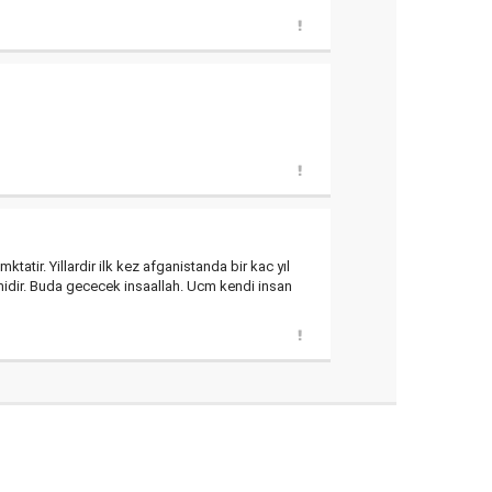
atir. Yillardir ilk kez afganistanda bir kac yıl
omidir. Buda gececek insaallah. Ucm kendi insan