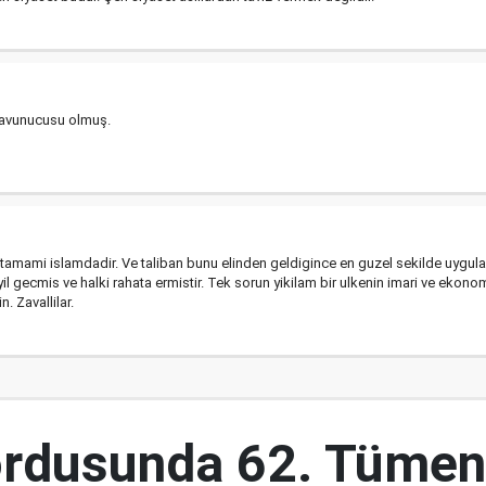
 savunucusu olmuş.
tamami islamdadir. Ve taliban bunu elinden geldigince en guzel sekilde uygulamkt
 gecmis ve halki rahata ermistir. Tek sorun yikilam bir ulkenin imari ve ekon
. Zavallilar.
ordusunda 62. Tümen