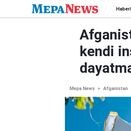
Haber
Afganis
kendi i
dayatma
Mepa News
>
Afganistan