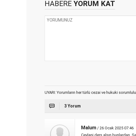
HABERE
YORUM KAT
UYARI: Yorumların her türlü cezai ve hukuki sorumlulu
3 Yorum
Malum
/ 26 Ocak 2025 07:46
Cevlani ders alsın bunlardan. Şer