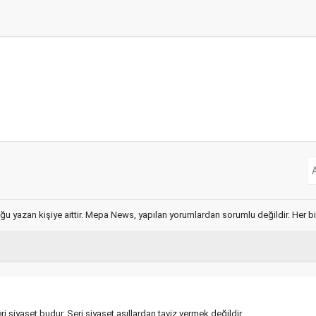
ğu yazan kişiye aittir. Mepa News, yapılan yorumlardan sorumlu değildir. Her bir 
i siyaset budur. Şeri siyaset asıllardan taviz vermek değildir.