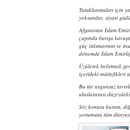
Tutuklanmaları için ya
yoksundur, siyasi güdü
Afganistan İslam Emirl
çapında barışa kavuştu
güç istismarının ve ins
dönemde İslam Emirliği'
Üzülerek belirtmek ger
içerideki müttefikleri 
Bu tür uygunsuz tavırl
uluslararası düzeydek
Söz konusu kurum, diğer
yorumunu tüm dünyaya