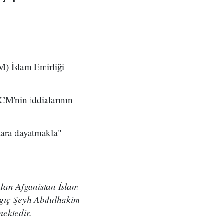
M) İslam Emirliği
CM'nin iddialarının
lara dayatmakla"
ndan Afganistan İslam
rgıç Şeyh Abdulhakim
mektedir.