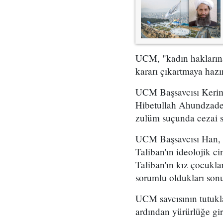
UCM, "kadın haklarına 
kararı çıkartmaya hazı
UCM Başsavcısı Kerim 
Hibetullah Ahundzade 
zulüm suçunda cezai s
UCM Başsavcısı Han, "
Taliban'ın ideolojik c
Taliban'ın kız çocukla
sorumlu oldukları sonu
UCM savcısının tutukl
ardından yürürlüğe gi