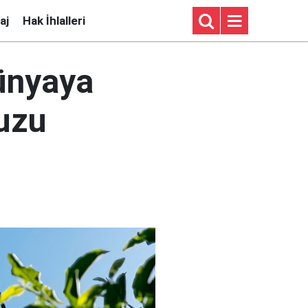
aj
Hak İhlalleri
Dünyaya
uzu