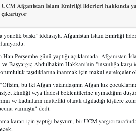
UCM Afganistan İslam Emirliği liderleri hakkında y
çıkartıyor
yönelik baskı" iddiasıyla Afganistan İslam Emirliği lider
rlanıyordu.
Han Perşembe günü yaptığı açıklamada, Afganistan İslam
ve Başyargıç Abdulhakim Hakkani'nin "insanlığa karşı işl
orumluluk taşıdıklarına inanmak için makul gerekçeler o
Ofisim, bu iki Afgan vatandaşının Afgan kız çocuklarına
insiyet kimliği veya ifadesi beklentilerine uymadığını düşü
rının ve kadınların müttefiki olarak algıladığı kişilere zu
cuna varmıştır" dedi.
ama kararı için yaptığı başvuru, bir UCM yargıcı tarafın
recek.