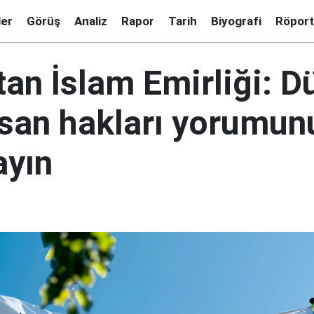
ler
Görüş
Analiz
Rapor
Tarih
Biyografi
Röport
tan İslam Emirliği: 
nsan hakları yorumun
yın