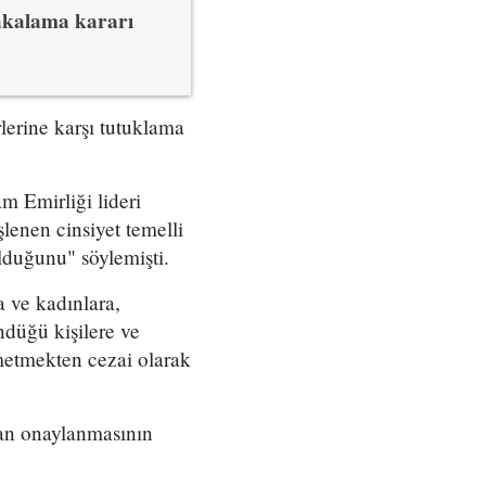
akalama kararı
lerine karşı tutuklama
 Emirliği lideri
enen cinsiyet temelli
lduğunu" söylemişti.
 ve kadınlara,
ndüğü kişilere ve
lmetmekten cezai olarak
dan onaylanmasının