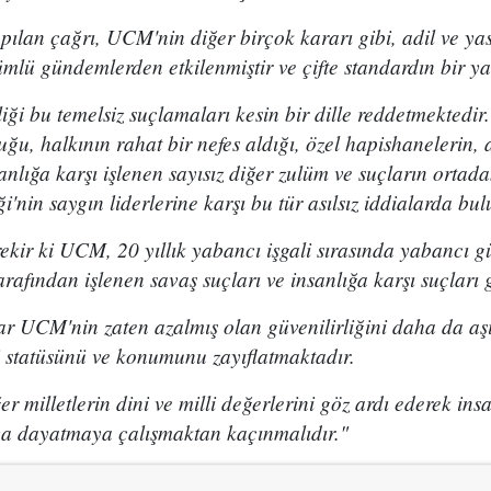
pılan çağrı, UCM'nin diğer birçok kararı gibi, adil ve y
mlü gündemlerden etkilenmiştir ve çifte standardın bir ya
iği bu temelsiz suçlamaları kesin bir dille reddetmektedir.
ğu, halkının rahat bir nefes aldığı, özel hapishanelerin,
anlığa karşı işlenen sayısız diğer zulüm ve suçların ortadan
nin saygın liderlerine karşı bu tür asılsız iddialarda bulun
ekir ki UCM, 20 yıllık yabancı işgali sırasında yabancı g
tarafından işlenen savaş suçları ve insanlığa karşı suçları
ar UCM'nin zaten azalmış olan güvenilirliğini daha da aş
i statüsünü ve konumunu zayıflatmaktadır.
 milletlerin dini ve milli değerlerini göz ardı ederek insa
 dayatmaya çalışmaktan kaçınmalıdır."