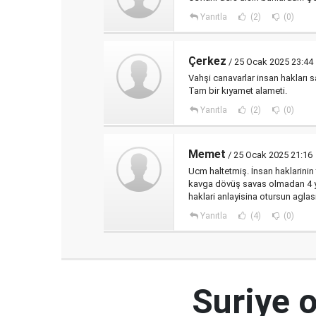
Yanıtla
(2)
(0)
Çerkez
/ 25 Ocak 2025 23:44
Vahşi canavarlar insan hakları
Tam bir kıyamet alameti.
Yanıtla
(2)
(0)
Memet
/ 25 Ocak 2025 21:16
Ucm haltetmiş. İnsan haklarinin 
kavga dövüş savas olmadan 4 yil
haklari anlayisina otursun aglasin
Yanıtla
(4)
(0)
Suriye 