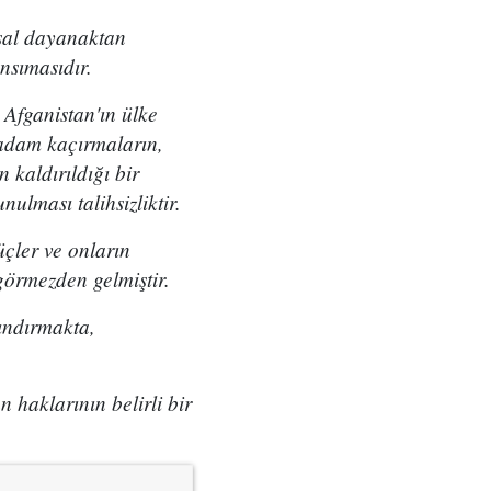
asal dayanaktan
nsımasıdır.
 Afganistan'ın ülke
 adam kaçırmaların,
 kaldırıldığı bir
ulması talihsizliktir.
üçler ve onların
 görmezden gelmiştir.
ındırmakta,
n haklarının belirli bir