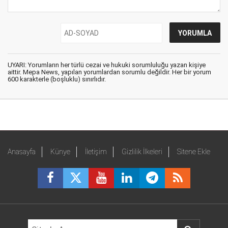
UYARI: Yorumların her türlü cezai ve hukuki sorumluluğu yazan kişiye
aittir. Mepa News, yapılan yorumlardan sorumlu değildir. Her bir yorum
600 karakterle (boşluklu) sınırlıdır.
Anasayfa
Künye
İletişim
Gizlilik İlkeleri
Sitene Ekle