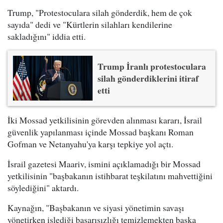
Trump, "Protestoculara silah gönderdik, hem de çok
sayıda" dedi ve "Kürtlerin silahları kendilerine
sakladığını" iddia etti.
Trump İranlı protestoculara
silah gönderdiklerini itiraf
etti
İki Mossad yetkilisinin görevden alınması kararı, İsrail
güvenlik yapılanması içinde Mossad başkanı Roman
Gofman ve Netanyahu'ya karşı tepkiye yol açtı.
İsrail gazetesi Maariv, ismini açıklamadığı bir Mossad
yetkilisinin "başbakanın istihbarat teşkilatını mahvettiğini
söylediğini" aktardı.
Kaynağın, "Başbakanın ve siyasi yönetimin savaşı
yönetirken işlediği başarısızlığı temizlemekten başka