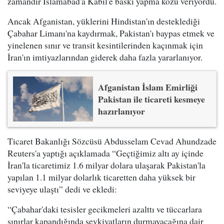
zamandır İslamabad'a Kabil'e baskı yapma kozu veriyordu.
Ancak Afganistan, yüklerini Hindistan'ın desteklediği
Çabahar Limanı'na kaydırmak, Pakistan'ı baypas etmek ve
yinelenen sınır ve transit kesintilerinden kaçınmak için
İran'ın imtiyazlarından giderek daha fazla yararlanıyor.
Afganistan İslam Emirliği
Pakistan ile ticareti kesmeye
hazırlanıyor
Ticaret Bakanlığı Sözcüsü Abdusselam Cevad Ahundzade
Reuters'a yaptığı açıklamada “Geçtiğimiz altı ay içinde
İran'la ticaretimiz 1.6 milyar dolara ulaşarak Pakistan'la
yapılan 1.1 milyar dolarlık ticaretten daha yüksek bir
seviyeye ulaştı” dedi ve ekledi:
“Çabahar'daki tesisler gecikmeleri azalttı ve tüccarlara
sınırlar kapandığında sevkiyatların durmayacağına dair