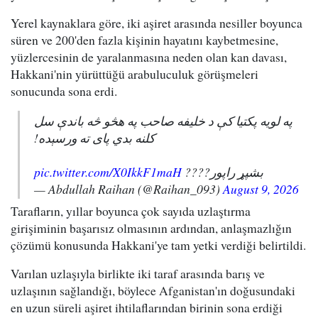
Yerel kaynaklara göre, iki aşiret arasında nesiller boyunca
süren ve 200'den fazla kişinin hayatını kaybetmesine,
yüzlercesinin de yaralanmasına neden olan kan davası,
Hakkani'nin yürüttüğü arabuluculuk görüşmeleri
sonucunda sona erdi.
په لویه پکتیا کې د خلیفه صاحب په هڅو څه باندې سل
کلنه بدي پای ته ورسېده!
pic.twitter.com/X0IkkF1maH
بشپړ راپور????
— Abdullah Raihan (@Raihan_093)
August 9, 2026
Tarafların, yıllar boyunca çok sayıda uzlaştırma
girişiminin başarısız olmasının ardından, anlaşmazlığın
çözümü konusunda Hakkani'ye tam yetki verdiği belirtildi.
Varılan uzlaşıyla birlikte iki taraf arasında barış ve
uzlaşının sağlandığı, böylece Afganistan'ın doğusundaki
en uzun süreli aşiret ihtilaflarından birinin sona erdiği