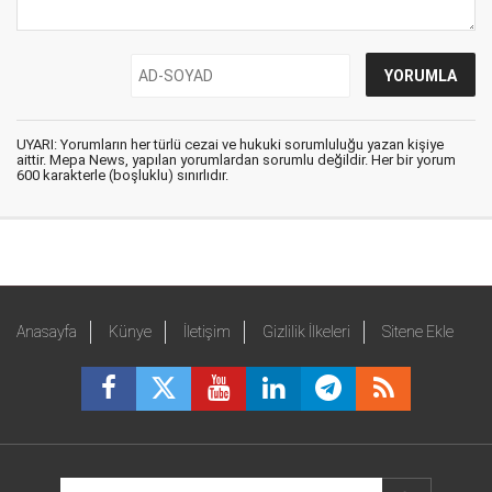
UYARI: Yorumların her türlü cezai ve hukuki sorumluluğu yazan kişiye
aittir. Mepa News, yapılan yorumlardan sorumlu değildir. Her bir yorum
600 karakterle (boşluklu) sınırlıdır.
Anasayfa
Künye
İletişim
Gizlilik İlkeleri
Sitene Ekle