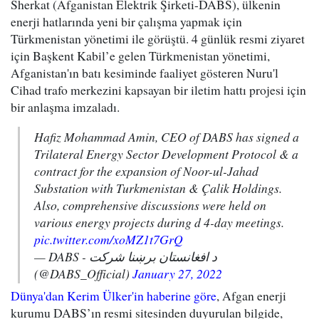
Sherkat (Afganistan Elektrik Şirketi-DABS), ülkenin
enerji hatlarında yeni bir çalışma yapmak için
Türkmenistan yönetimi ile görüştü. 4 günlük resmi ziyaret
için Başkent Kabil’e gelen Türkmenistan yönetimi,
Afganistan'ın batı kesiminde faaliyet gösteren Nuru'l
Cihad trafo merkezini kapsayan bir iletim hattı projesi için
bir anlaşma imzaladı.
Hafiz Mohammad Amin, CEO of DABS has signed a
Trilateral Energy Sector Development Protocol & a
contract for the expansion of Noor-ul-Jahad
Substation with Turkmenistan & Çalik Holdings.
Also, comprehensive discussions were held on
various energy projects during d 4-day meetings.
pic.twitter.com/xoMZ1t7GrQ
— DABS - د افغانستان برښنا شرکت
(@DABS_Official)
January 27, 2022
Dünya'dan Kerim Ülker'in haberine göre
, Afgan enerji
kurumu DABS’ın resmi sitesinden duyurulan bilgide,