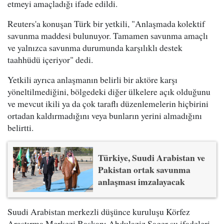
etmeyi amaçladığı ifade edildi.
Reuters'a konuşan Türk bir yetkili, "Anlaşmada kolektif
savunma maddesi bulunuyor. Tamamen savunma amaçlı
ve yalnızca savunma durumunda karşılıklı destek
taahhüdü içeriyor" dedi.
Yetkili ayrıca anlaşmanın belirli bir aktöre karşı
yöneltilmediğini, bölgedeki diğer ülkelere açık olduğunu
ve mevcut ikili ya da çok taraflı düzenlemelerin hiçbirini
ortadan kaldırmadığını veya bunların yerini almadığını
belirtti.
Türkiye, Suudi Arabistan ve
Pakistan ortak savunma
anlaşması imzalayacak
Suudi Arabistan merkezli düşünce kuruluşu Körfez
Araştırma Merkezi Başkanı Abdulaziz Sager şu ifadeleri