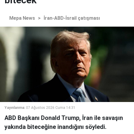
bitecek
Mepa News
>
İran-ABD-İsrail çatışması
Yayınlanma:
07 Ağustos 2026 Cuma 14:31
ABD Başkanı Donald Trump, İran ile savaşın
yakında biteceğine inandığını söyledi.