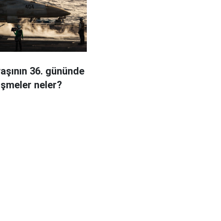
vaşının 36. gününde
işmeler neler?