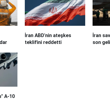
İran ABD'nin ateşkes
İran sa
adar
teklifini reddetti
son gel
ı" A-10