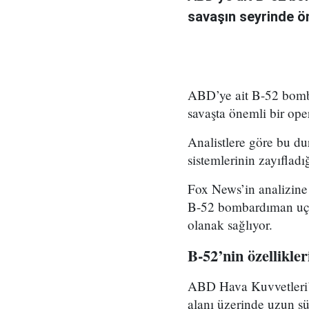
savaşın seyrinde ön
ABD’ye ait B-52 bomb
savaşta önemli bir ope
Analistlere göre bu d
sistemlerinin zayıflad
Fox News’in analizine 
B-52 bombardıman uçak
olanak sağlıyor.
B-52’nin özellikler
ABD Hava Kuvvetleri’n
alanı üzerinde uzun sür