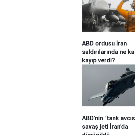
ABD ordusu İran
saldırılarında ne k
kayıp verdi?
ABD'nin "tank avcıs
savaş jeti İran'da
düşürüldü