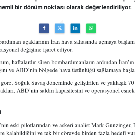
emli bir dönüm noktası olarak değerlendiriliyor.
ardıman uçaklarının İran hava sahasında uçmaya başlam
rasyonel değişime işaret ediyor.
urum, haftalardır süren bombardımanların ardından İran’ı
ığını ve ABD’nin bölgede hava üstünlüğü sağlamaya başlad
göre, Soğuk Savaş döneminde geliştirilen ve yaklaşık 70 
ları, ABD’nin saldırı kapasitesini ve operasyonel esnekl
i
in eski pilotlarından ve askeri analist Mark Gunzinger, 
e kalabildiğini ve tek bir görevde birden fazla hedefi vura