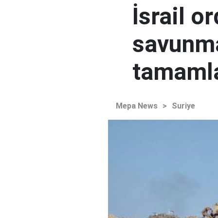
İsrail o
savunma
tamaml
Mepa News
>
Suriye