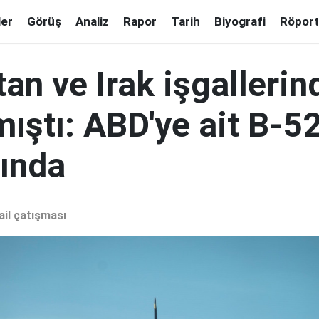
ler
Görüş
Analiz
Rapor
Tarih
Biyografi
Röport
an ve Irak işgallerin
mıştı: ABD'ye ait B-52
ında
ail çatışması