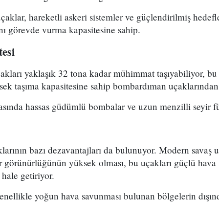
aklar, hareketli askeri sistemler ve güçlendirilmiş hedef
ynı görevde vurma kapasitesine sahip.
esi
ları yaklaşık 32 tona kadar mühimmat taşıyabiliyor, bu
sek taşıma kapasitesine sahip bombardıman uçaklarından b
asında hassas güdümlü bombalar ve uzun menzilli seyir füz
larının bazı dezavantajları da bulunuyor. Modern savaş 
ar görünürlüğünün yüksek olması, bu uçakları güçlü hava
hale getiriyor.
nellikle yoğun hava savunması bulunan bölgelerin dışında