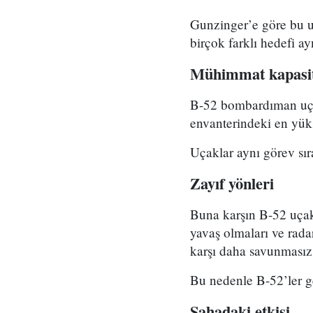
Gunzinger’e göre bu uç
birçok farklı hedefi a
Mühimmat kapasit
B-52 bombardıman uçak
envanterindeki en yük
Uçaklar aynı görev sır
Zayıf yönleri
Buna karşın B-52 uçak
yavaş olmaları ve rad
karşı daha savunmasız 
Bu nedenle B-52’ler ge
Sahadaki etkisi