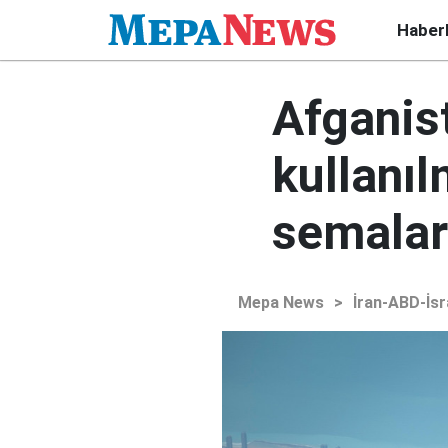
Haber
Afganist
kullanıl
semalar
Mepa News
>
İran-ABD-İsr