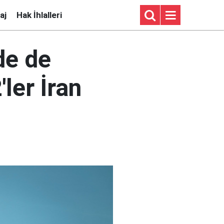
aj
Hak İhlalleri
de de
'ler İran