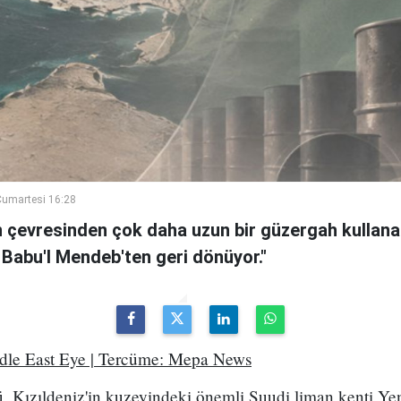
umartesi 16:28
n çevresinden çok daha uzun bir güzergah kullanan
 Babu'l Mendeb'ten geri dönüyor."
ddle East Eye | Tercüme: Mepa News
, Kızıldeniz'in kuzeyindeki önemli Suudi liman kenti Ye