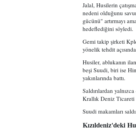
Jalal, Husilerin çatış
nedeni olduğunu savun
gücünü" artırmayı amaç
hedeflediğini söyledi.
Gemi takip şirketi Kpl
yönelik tehdit açısın
Husiler, ablukanın ila
beşi Suudi, biri ise H
yakınlarında battı.
Saldırılardan yalnızca 
Krallık Deniz Ticaret
Suudi makamları saldır
Kızıldeniz'deki Hus