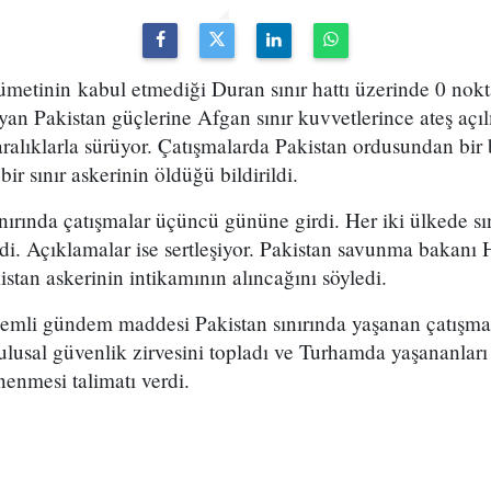
etinin kabul etmediği Duran sınır hattı üzerinde 0 nokta
ayan Pakistan güçlerine Afgan sınır kuvvetlerince ateş açı
aralıklarla sürüyor. Çatışmalarda Pakistan ordusundan bir
r sınır askerinin öldüğü bildirildi.
nırında çatışmalar üçüncü gününe girdi. Her iki ülkede sın
i. Açıklamalar ise sertleşiyor. Pakistan savunma bakanı H
stan askerinin intikamının alıncağını söyledi.
nemli gündem maddesi Pakistan sınırında yaşanan çatışma
ulusal güvenlik zirvesini topladı ve Turhamda yaşananları
nenmesi talimatı verdi.