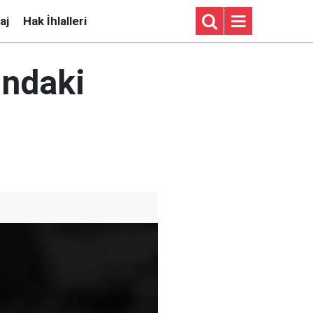
aj
Hak İhlalleri
ındaki