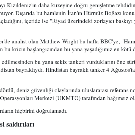
mayı Kızıldeniz'in daha kuzeyine doğru genişletme tehdidi
uyor. Dışarıda bu hamlenin İran'ın Hürmüz Boğazı konu
ladığını, içeride ise "Riyad üzerindeki zorlayıcı baskıyı 
er'de analist olan Matthew Wright bu hafta BBC'ye, "Ham 
dan bu krizin başlangıcından bu yana yaşadığımız en kötü
n edilmesinden bu yana sekiz tankeri vurduklarını öne sü
indistan bayraklıydı. Hindistan bayraklı tanker 4 Ağustos
dördü, deniz güvenliği olaylarında uluslararası referans no
i Operasyonları Merkezi (UKMTO) tarafından bağımsız ol
ıların hiçbirini doğrulamadı.
i saldırıları