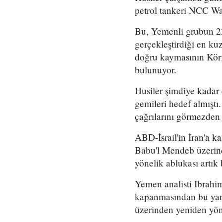
petrol tankeri NCC Wafa
Bu, Yemenli grubun 2
gerçekleştirdiği en kuz
doğru kaymasının Körf
bulunuyor.
Husiler şimdiye kadar
gemileri hedef almıştı
çağrılarını görmezden
ABD-İsrail'in İran'a k
Babu'l Mendeb üzerind
yönelik ablukası artık 
Yemen analisti Ibrahim
kapanmasından bu yana
üzerinden yeniden yön