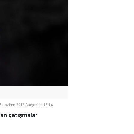
5 Haziran 2016 Çarşamba 16:14
yan çatışmalar