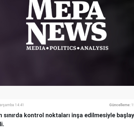
Çarşamba 14:41
Güncelleme:
1
 sınırda kontrol noktaları inşa edilmesiyle başla
i.