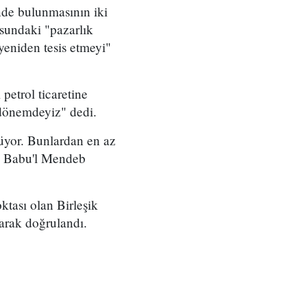
nde bulunmasının iki
sundaki "pazarlık
yeniden tesis etmeyi"
petrol ticaretine
 dönemdeyiz" dedi.
rüyor. Bunlardan en az
'ta Babu'l Mendeb
ktası olan Birleşik
arak doğrulandı.