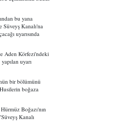
sından bu yana
 ve Süveyş Kanalı'na
çacağı uyarısında
ve Aden Körfezi'ndeki
 yapılan uyarı
lünün bir bölümünü
Husilerin boğaza
da Hürmüz Boğazı'nın
 "Süveyş Kanalı