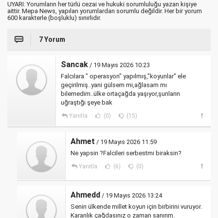
UYARI: Yorumların her türlü cezai ve hukuki sorumluluğu yazan kişiye
aittir. Mepa News, yapılan yorumlardan sorumlu değildir. Her bir yorum
600 karakterle (boşluklu) sınırlıdır.
7 Yorum
Sancak
/ 19 Mayıs 2026 10:23
Falcılara " operasyon" yapılmış,"koyunlar" ele
geçirilmiş..yani gülsem mi,ağlasam mı
bilemedim..ülke ortaçağda yaşıyor,şunların
uğraştığı şeye bak
Yanıtla
(0)
(15)
Ahmet
/ 19 Mayıs 2026 11:59
Ne yapsin ?Falcileri serbestmi biraksin?
Yanıtla
(6)
(0)
Ahmedd
/ 19 Mayıs 2026 13:24
Senin ülkende millet koyun için birbirini vuruyor.
Karanlık çağdasınız o zaman sanırım.