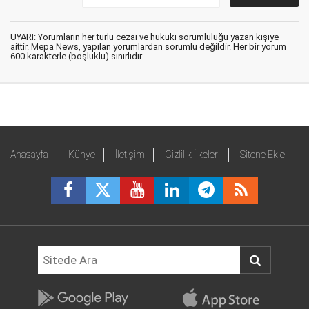
UYARI: Yorumların her türlü cezai ve hukuki sorumluluğu yazan kişiye
aittir. Mepa News, yapılan yorumlardan sorumlu değildir. Her bir yorum
600 karakterle (boşluklu) sınırlıdır.
Anasayfa
Künye
İletişim
Gizlilik İlkeleri
Sitene Ekle