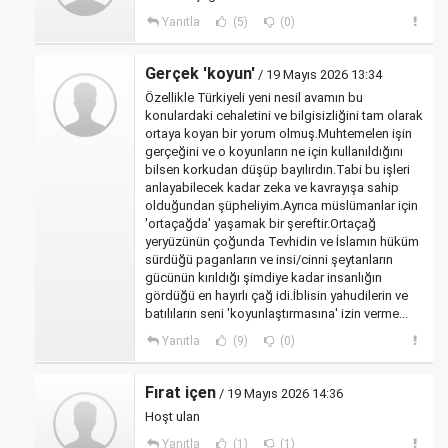
Yanıtla
(5)
(0)
Gerçek 'koyun'
/ 19 Mayıs 2026 13:34
Özellikle Türkiyeli yeni nesil avamın bu
konulardaki cehaletini ve bilgisizliğini tam olarak
ortaya koyan bir yorum olmuş.Muhtemelen işin
gerçeğini ve o koyunların ne için kullanıldığını
bilsen korkudan düşüp bayılırdın.Tabi bu işleri
anlayabilecek kadar zeka ve kavrayışa sahip
olduğundan şüpheliyim.Ayrıca müslümanlar için
'ortaçağda' yaşamak bir şereftir.Ortaçağ
yeryüzünün çoğunda Tevhidin ve İslamın hüküm
sürdüğü paganların ve insi/cinni şeytanların
gücünün kırıldığı şimdiye kadar insanlığın
gördüğü en hayırlı çağ idi.İblisin yahudilerin ve
batılıların seni 'koyunlaştırmasına' izin verme...
Yanıtla
(9)
(0)
Fırat içen
/ 19 Mayıs 2026 14:36
Hoşt ulan
Yanıtla
(1)
(1)