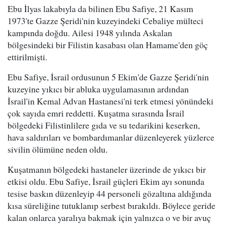
Ebu İlyas lakabıyla da bilinen Ebu Safiye, 21 Kasım
1973'te Gazze Şeridi'nin kuzeyindeki Cebaliye mülteci
kampında doğdu. Ailesi 1948 yılında Askalan
bölgesindeki bir Filistin kasabası olan Hamame'den göç
ettirilmişti.
Ebu Safiye, İsrail ordusunun 5 Ekim'de Gazze Şeridi'nin
kuzeyine yıkıcı bir abluka uygulamasının ardından
İsrail'in Kemal Advan Hastanesi'ni terk etmesi yönündeki
çok sayıda emri reddetti. Kuşatma sırasında İsrail
bölgedeki Filistinlilere gıda ve su tedarikini keserken,
hava saldırıları ve bombardımanlar düzenleyerek yüzlerce
sivilin ölümüne neden oldu.
Kuşatmanın bölgedeki hastaneler üzerinde de yıkıcı bir
etkisi oldu. Ebu Safiye, İsrail güçleri Ekim ayı sonunda
tesise baskın düzenleyip 44 personeli gözaltına aldığında
kısa süreliğine tutuklanıp serbest bırakıldı. Böylece geride
kalan onlarca yaralıya bakmak için yalnızca o ve bir avuç