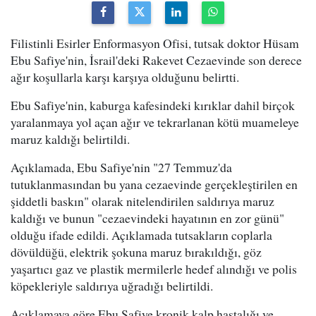
Filistinli Esirler Enformasyon Ofisi, tutsak doktor Hüsam
Ebu Safiye'nin, İsrail'deki Rakevet Cezaevinde son derece
ağır koşullarla karşı karşıya olduğunu belirtti.
Ebu Safiye'nin, kaburga kafesindeki kırıklar dahil birçok
yaralanmaya yol açan ağır ve tekrarlanan kötü muameleye
maruz kaldığı belirtildi.
Açıklamada, Ebu Safiye'nin "27 Temmuz'da
tutuklanmasından bu yana cezaevinde gerçekleştirilen en
şiddetli baskın" olarak nitelendirilen saldırıya maruz
kaldığı ve bunun "cezaevindeki hayatının en zor günü"
olduğu ifade edildi. Açıklamada tutsakların coplarla
dövüldüğü, elektrik şokuna maruz bırakıldığı, göz
yaşartıcı gaz ve plastik mermilerle hedef alındığı ve polis
köpekleriyle saldırıya uğradığı belirtildi.
Açıklamaya göre Ebu Safiye kronik kalp hastalığı ve