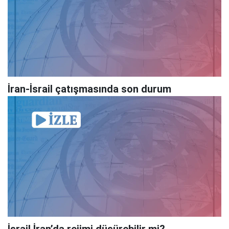
İran-İsrail çatışmasında son durum
İsrail İran’da rejimi düşürebilir mi?