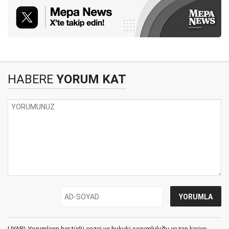
HABERE
YORUM KAT
UYARI: Yorumların her türlü cezai ve hukuki sorumluluğu yazan kişiye