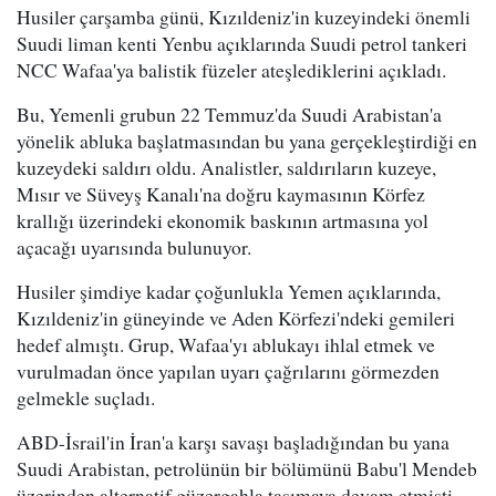
Husiler çarşamba günü, Kızıldeniz'in kuzeyindeki önemli
Suudi liman kenti Yenbu açıklarında Suudi petrol tankeri
NCC Wafaa'ya balistik füzeler ateşlediklerini açıkladı.
Bu, Yemenli grubun 22 Temmuz'da Suudi Arabistan'a
yönelik abluka başlatmasından bu yana gerçekleştirdiği en
kuzeydeki saldırı oldu. Analistler, saldırıların kuzeye,
Mısır ve Süveyş Kanalı'na doğru kaymasının Körfez
krallığı üzerindeki ekonomik baskının artmasına yol
açacağı uyarısında bulunuyor.
Husiler şimdiye kadar çoğunlukla Yemen açıklarında,
Kızıldeniz'in güneyinde ve Aden Körfezi'ndeki gemileri
hedef almıştı. Grup, Wafaa'yı ablukayı ihlal etmek ve
vurulmadan önce yapılan uyarı çağrılarını görmezden
gelmekle suçladı.
ABD-İsrail'in İran'a karşı savaşı başladığından bu yana
Suudi Arabistan, petrolünün bir bölümünü Babu'l Mendeb
üzerinden alternatif güzergahla taşımaya devam etmişti.